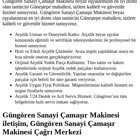
Güngören Sanayi Çamaşır Makinesi beyaz eşyalarınızın en iyi dostu
olan tamircisi Güneştepe mahallesi, sizlere kaliteli ve güvenilir
hizmet sunuyoruz. Güngören Sanayi Çamaşır Makinesi beyaz
eşyalarınızın en iyi dostu olan tamircisi Güneştepe mahallesi, sizlere
kaliteli ve güvenilir hizmet sunuyoruz.
Arçelik Uzman ve Deneyimli Kadro: Arçelik beyaz eşyalar
konusunda eğitimli ve sertifikalı teknisyenlerimiz ile profesyonel bir
hizmet sunuyoruz.
Hızlı ve Etkili Arçelik Çözümler: Arıza tespiti yapıldıktan sonra en
kısa sürede onarım gerçekleştiriyoruz.
Orijinal Arçelik Yedek Parça Kullanımı: Tüm tamir ve bakım
işlemlerinde orijinal Arçelik yedek parçaları kullanıyoruz.
Arçelik Garanti ve Güvenilirlik: Yapılan onarımlar ve değiştirilen
parçalar için belirli bir süre garanti veriyoruz.
Arçelik Uygun Fiyat Politikası: Müşterilerimize kaliteli hizmeti en
uygun fiyatlarla sunuyoruz.
Arçelik 7/24 Destek ve Acil Servis Hizmeti: Güngören’nın tüm
bölgelerine hızlı servis imkanı sağlıyoruz.
Güngören Sanayi Çamaşır Makinesi
iletişim, Güngören Sanayi Çamaşır
Makinesi Çağrı Merkezi