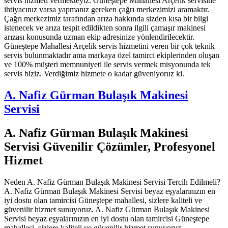
servis hizmeti vermekteyiz. Güneştepe Mahallesi Arçelik servisine
ihtiyacınız varsa yapmanız gereken çağrı merkezimizi aramaktır.
Çağrı merkezimiz tarafından arıza hakkında sizden kısa bir bilgi
istenecek ve arıza tespit edildikten sonra ilgili çamaşır makinesi
arızası konusunda uzman ekip adresinize yönlendirilecektir.
Güneştepe Mahallesi Arçelik servis hizmetini veren bir çok teknik
servis bulunmaktadır ama markaya özel tamirci ekiplerinden oluşan
ve 100% müşteri memnuniyeti ile servis vermek misyonunda tek
servis biziz. Verdiğimiz hizmete o kadar güveniyoruz ki.
A. Nafiz Gürman Bulaşık Makinesi
Servisi
A. Nafiz Gürman Bulaşık Makinesi
Servisi Güvenilir Çözümler, Profesyonel
Hizmet
Neden A. Nafiz Gürman Bulaşık Makinesi Servisi Tercih Edilmeli?
A. Nafiz Gürman Bulaşık Makinesi Servisi beyaz eşyalarınızın en
iyi dostu olan tamircisi Güneştepe mahallesi, sizlere kaliteli ve
güvenilir hizmet sunuyoruz. A. Nafiz Gürman Bulaşık Makinesi
Servisi beyaz eşyalarınızın en iyi dostu olan tamircisi Güneştepe
mahallesi, sizlere kaliteli ve güvenilir hizmet sunuyoruz.