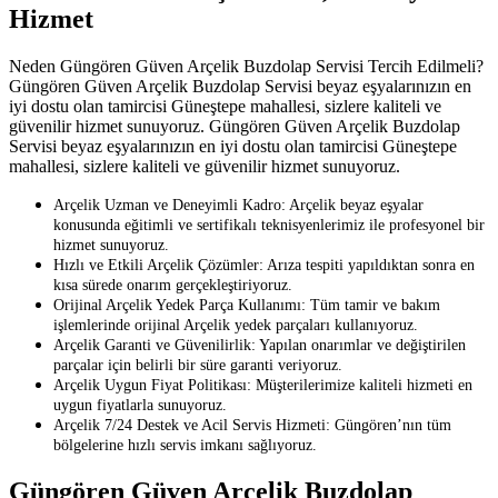
Hizmet
Neden Güngören Güven Arçelik Buzdolap Servisi Tercih Edilmeli?
Güngören Güven Arçelik Buzdolap Servisi beyaz eşyalarınızın en
iyi dostu olan tamircisi Güneştepe mahallesi, sizlere kaliteli ve
güvenilir hizmet sunuyoruz. Güngören Güven Arçelik Buzdolap
Servisi beyaz eşyalarınızın en iyi dostu olan tamircisi Güneştepe
mahallesi, sizlere kaliteli ve güvenilir hizmet sunuyoruz.
Arçelik Uzman ve Deneyimli Kadro: Arçelik beyaz eşyalar
konusunda eğitimli ve sertifikalı teknisyenlerimiz ile profesyonel bir
hizmet sunuyoruz.
Hızlı ve Etkili Arçelik Çözümler: Arıza tespiti yapıldıktan sonra en
kısa sürede onarım gerçekleştiriyoruz.
Orijinal Arçelik Yedek Parça Kullanımı: Tüm tamir ve bakım
işlemlerinde orijinal Arçelik yedek parçaları kullanıyoruz.
Arçelik Garanti ve Güvenilirlik: Yapılan onarımlar ve değiştirilen
parçalar için belirli bir süre garanti veriyoruz.
Arçelik Uygun Fiyat Politikası: Müşterilerimize kaliteli hizmeti en
uygun fiyatlarla sunuyoruz.
Arçelik 7/24 Destek ve Acil Servis Hizmeti: Güngören’nın tüm
bölgelerine hızlı servis imkanı sağlıyoruz.
Güngören Güven Arçelik Buzdolap