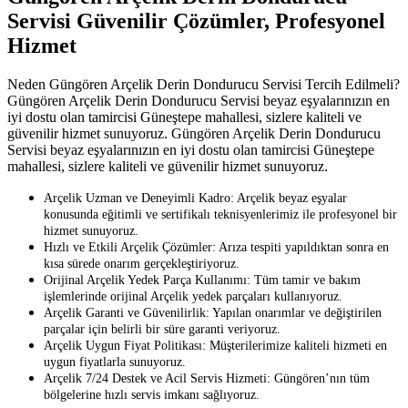
Servisi Güvenilir Çözümler, Profesyonel
Hizmet
Neden Güngören Arçelik Derin Dondurucu Servisi Tercih Edilmeli?
Güngören Arçelik Derin Dondurucu Servisi beyaz eşyalarınızın en
iyi dostu olan tamircisi Güneştepe mahallesi, sizlere kaliteli ve
güvenilir hizmet sunuyoruz. Güngören Arçelik Derin Dondurucu
Servisi beyaz eşyalarınızın en iyi dostu olan tamircisi Güneştepe
mahallesi, sizlere kaliteli ve güvenilir hizmet sunuyoruz.
Arçelik Uzman ve Deneyimli Kadro: Arçelik beyaz eşyalar
konusunda eğitimli ve sertifikalı teknisyenlerimiz ile profesyonel bir
hizmet sunuyoruz.
Hızlı ve Etkili Arçelik Çözümler: Arıza tespiti yapıldıktan sonra en
kısa sürede onarım gerçekleştiriyoruz.
Orijinal Arçelik Yedek Parça Kullanımı: Tüm tamir ve bakım
işlemlerinde orijinal Arçelik yedek parçaları kullanıyoruz.
Arçelik Garanti ve Güvenilirlik: Yapılan onarımlar ve değiştirilen
parçalar için belirli bir süre garanti veriyoruz.
Arçelik Uygun Fiyat Politikası: Müşterilerimize kaliteli hizmeti en
uygun fiyatlarla sunuyoruz.
Arçelik 7/24 Destek ve Acil Servis Hizmeti: Güngören’nın tüm
bölgelerine hızlı servis imkanı sağlıyoruz.