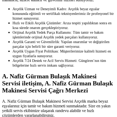
Arçelik Uzman ve Deneyimli Kadro: Arçelik beyaz eşyalar
konusunda eğitimli ve sertifikalı teknisyenlerimiz ile profesyonel bir
hizmet sunuyoruz.
Hızlı ve Etkili Arçelik Çözümler: Arıza tespiti yapıldıktan sonra en
kısa sürede onarım gerçekleştiriyoruz.
Orijinal Arçelik Yedek Parça Kullanımı: Tüm tamir ve bakım
işlemlerinde orijinal Arçelik yedek parçaları kullanıyoruz.
Arçelik Garanti ve Güvenilirlik: Yapılan onarımlar ve değiştirilen
parçalar için belirli bir süre garanti veriyoruz.
Arçelik Uygun Fiyat Politikası: Müşterilerimize kaliteli hizmeti en
uygun fiyatlarla sunuyoruz.
Arçelik 7/24 Destek ve Acil Servis Hizmeti: Güngören’nın tüm
bölgelerine hızlı servis imkanı sağlıyoruz.
A. Nafiz Gürman Bulaşık Makinesi
Servisi iletişim, A. Nafiz Gürman Bulaşık
Makinesi Servisi Çağrı Merkezi
A. Nafiz Gürman Bulaşık Makinesi Servisi Arçelik marka beyaz
eşyalarınız için tamir ve bakım hizmeti sunmaktadır. Size en yakın
yetkili servis ekibimize ulaşarak randevu alabilir ve hızlı
çözümlerden yararlanabilirsiniz.