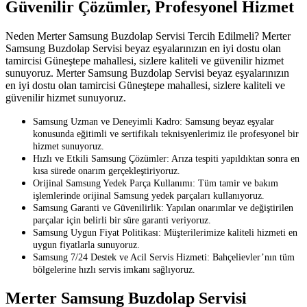
Güvenilir Çözümler, Profesyonel Hizmet
Neden Merter Samsung Buzdolap Servisi Tercih Edilmeli? Merter
Samsung Buzdolap Servisi beyaz eşyalarınızın en iyi dostu olan
tamircisi Güneştepe mahallesi, sizlere kaliteli ve güvenilir hizmet
sunuyoruz. Merter Samsung Buzdolap Servisi beyaz eşyalarınızın
en iyi dostu olan tamircisi Güneştepe mahallesi, sizlere kaliteli ve
güvenilir hizmet sunuyoruz.
Samsung Uzman ve Deneyimli Kadro: Samsung beyaz eşyalar
konusunda eğitimli ve sertifikalı teknisyenlerimiz ile profesyonel bir
hizmet sunuyoruz.
Hızlı ve Etkili Samsung Çözümler: Arıza tespiti yapıldıktan sonra en
kısa sürede onarım gerçekleştiriyoruz.
Orijinal Samsung Yedek Parça Kullanımı: Tüm tamir ve bakım
işlemlerinde orijinal Samsung yedek parçaları kullanıyoruz.
Samsung Garanti ve Güvenilirlik: Yapılan onarımlar ve değiştirilen
parçalar için belirli bir süre garanti veriyoruz.
Samsung Uygun Fiyat Politikası: Müşterilerimize kaliteli hizmeti en
uygun fiyatlarla sunuyoruz.
Samsung 7/24 Destek ve Acil Servis Hizmeti: Bahçelievler’nın tüm
bölgelerine hızlı servis imkanı sağlıyoruz.
Merter Samsung Buzdolap Servisi