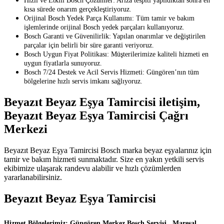
Hızlı ve Etkili Bosch Çözümler: Arıza tespiti yapıldıktan sonra en
kısa sürede onarım gerçekleştiriyoruz.
Orijinal Bosch Yedek Parça Kullanımı: Tüm tamir ve bakım
işlemlerinde orijinal Bosch yedek parçaları kullanıyoruz.
Bosch Garanti ve Güvenilirlik: Yapılan onarımlar ve değiştirilen
parçalar için belirli bir süre garanti veriyoruz.
Bosch Uygun Fiyat Politikası: Müşterilerimize kaliteli hizmeti en
uygun fiyatlarla sunuyoruz.
Bosch 7/24 Destek ve Acil Servis Hizmeti: Güngören’nın tüm
bölgelerine hızlı servis imkanı sağlıyoruz.
Beyazıt Beyaz Eşya Tamircisi iletişim,
Beyazıt Beyaz Eşya Tamircisi Çağrı
Merkezi
Beyazıt Beyaz Eşya Tamircisi Bosch marka beyaz eşyalarınız için
tamir ve bakım hizmeti sunmaktadır. Size en yakın yetkili servis
ekibimize ulaşarak randevu alabilir ve hızlı çözümlerden
yararlanabilirsiniz.
Beyazıt Beyaz Eşya Tamircisi
Hizmet Bölgelerimiz: Güngören Merkez Bosch Servisi, Mareşal