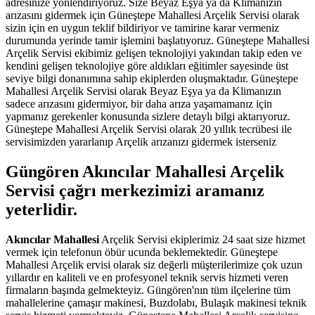
adresinize yönlendiriyoruz. Size Beyaz Eşya ya da Klimanızın
arızasını gidermek için Güneştepe Mahallesi Arçelik Servisi olarak
sizin için en uygun teklif bildiriyor ve tamirine karar vermeniz
durumunda yerinde tamir işlemini başlatıyoruz. Güneştepe Mahallesi
Arçelik Servisi ekibimiz gelişen teknolojiyi yakından takip eden ve
kendini gelişen teknolojiye göre aldıkları eğitimler sayesinde üst
seviye bilgi donanımına sahip ekiplerden oluşmaktadır. Güneştepe
Mahallesi Arçelik Servisi olarak Beyaz Eşya ya da Klimanızın
sadece arızasını gidermiyor, bir daha arıza yaşamamanız için
yapmanız gerekenler konusunda sizlere detaylı bilgi aktarıyoruz.
Güneştepe Mahallesi Arçelik Servisi olarak 20 yıllık tecrübesi ile
servisimizden yararlanıp Arçelik arızanızı gidermek isterseniz
Güngören Akıncılar Mahallesi Arçelik
Servisi çağrı merkezimizi aramanız
yeterlidir.
Akıncılar Mahallesi
Arçelik Servisi ekiplerimiz 24 saat size hizmet
vermek için telefonun öbür ucunda beklemektedir. Güneştepe
Mahallesi Arçelik ervisi olarak siz değerli müşterilerimize çok uzun
yıllardır en kaliteli ve en profesyonel teknik servis hizmeti veren
firmaların başında gelmekteyiz. Güngören'nın tüm ilçelerine tüm
mahallelerine çamaşır makinesi, Buzdolabı, Bulaşık makinesi teknik