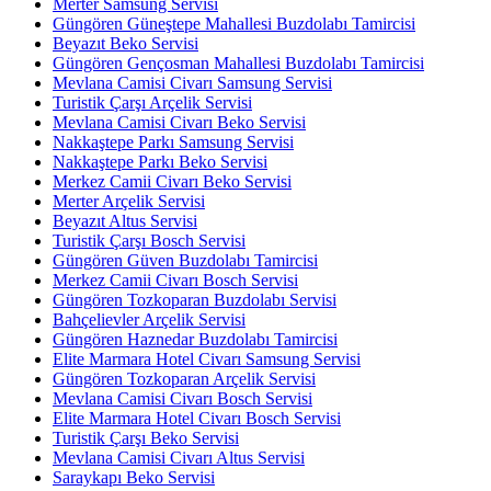
Merter Samsung Servisi
Güngören Güneştepe Mahallesi Buzdolabı Tamircisi
Beyazıt Beko Servisi
Güngören Gençosman Mahallesi Buzdolabı Tamircisi
Mevlana Camisi Civarı Samsung Servisi
Turistik Çarşı Arçelik Servisi
Mevlana Camisi Civarı Beko Servisi
Nakkaştepe Parkı Samsung Servisi
Nakkaştepe Parkı Beko Servisi
Merkez Camii Civarı Beko Servisi
Merter Arçelik Servisi
Beyazıt Altus Servisi
Turistik Çarşı Bosch Servisi
Güngören Güven Buzdolabı Tamircisi
Merkez Camii Civarı Bosch Servisi
Güngören Tozkoparan Buzdolabı Servisi
Bahçelievler Arçelik Servisi
Güngören Haznedar Buzdolabı Tamircisi
Elite Marmara Hotel Civarı Samsung Servisi
Güngören Tozkoparan Arçelik Servisi
Mevlana Camisi Civarı Bosch Servisi
Elite Marmara Hotel Civarı Bosch Servisi
Turistik Çarşı Beko Servisi
Mevlana Camisi Civarı Altus Servisi
Saraykapı Beko Servisi