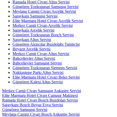
Ramada Hotel Civarı Altus Servisi
Güngören Tozkoparan Samsung Servisi
Mevlana Camisi Civarı Arçelik Servisi
Saraykapı Samsung Servisi
Elite Marmara Hotel Civarı Arçelik Servisi
Merkez Camii Civarı Arçelik Servisi
Saraykapı Arçelik Servisi
Güngören Tozkoparan Bosch Servisi
Saraykapı Altus Servisi
Güngören Akıncılar Buzdolabı Tamircisi
Beyazıt Arçelik Servisi
Merkez Camii Civarı Altus Servisi
Bahçelievler Altus Servisi
Bahçelievler Samsung Servisi
Güngören Tozkoparan Siemens Servisi
Nakkaştepe Parkı Altus Servisi
Elite Marmara Hotel Civarı Beko Servisi
Güngören Kalesi Altus Servisi
Merkez Camii Civarı Samsung Ankastre Servisi
Elite Marmara Hotel Civarı Çamaşır Makinesi
Ramada Hotel Civarı Bosch Buzdolap Servisi
Saraykapı Bosch Beyaz Eşya Servisi
Güngören Samsung Servisi
Mevlana Camisi Civarı Bosch Ankastre Servisi