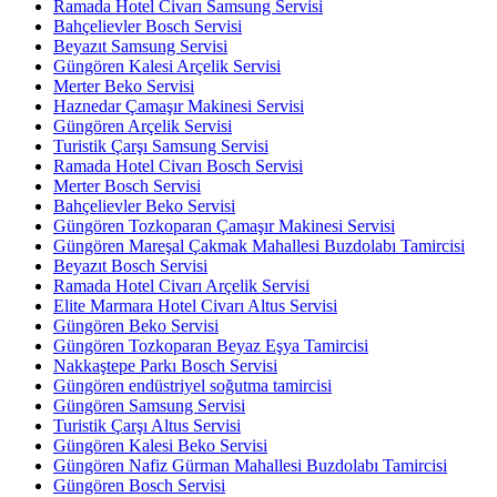
Ramada Hotel Civarı Samsung Servisi
Bahçelievler Bosch Servisi
Beyazıt Samsung Servisi
Güngören Kalesi Arçelik Servisi
Merter Beko Servisi
Haznedar Çamaşır Makinesi Servisi
Güngören Arçelik Servisi
Turistik Çarşı Samsung Servisi
Ramada Hotel Civarı Bosch Servisi
Merter Bosch Servisi
Bahçelievler Beko Servisi
Güngören Tozkoparan Çamaşır Makinesi Servisi
Güngören Mareşal Çakmak Mahallesi Buzdolabı Tamircisi
Beyazıt Bosch Servisi
Ramada Hotel Civarı Arçelik Servisi
Elite Marmara Hotel Civarı Altus Servisi
Güngören Beko Servisi
Güngören Tozkoparan Beyaz Eşya Tamircisi
Nakkaştepe Parkı Bosch Servisi
Güngören endüstriyel soğutma tamircisi
Güngören Samsung Servisi
Turistik Çarşı Altus Servisi
Güngören Kalesi Beko Servisi
Güngören Nafiz Gürman Mahallesi Buzdolabı Tamircisi
Güngören Bosch Servisi