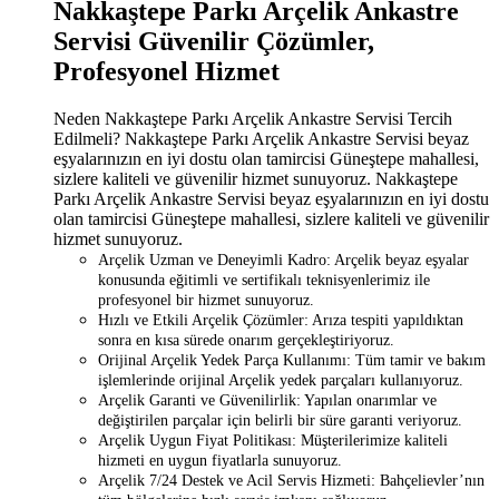
Nakkaştepe Parkı Arçelik Ankastre
Servisi Güvenilir Çözümler,
Profesyonel Hizmet
Neden Nakkaştepe Parkı Arçelik Ankastre Servisi Tercih
Edilmeli? Nakkaştepe Parkı Arçelik Ankastre Servisi beyaz
eşyalarınızın en iyi dostu olan tamircisi Güneştepe mahallesi,
sizlere kaliteli ve güvenilir hizmet sunuyoruz. Nakkaştepe
Parkı Arçelik Ankastre Servisi beyaz eşyalarınızın en iyi dostu
olan tamircisi Güneştepe mahallesi, sizlere kaliteli ve güvenilir
hizmet sunuyoruz.
Arçelik Uzman ve Deneyimli Kadro: Arçelik beyaz eşyalar
konusunda eğitimli ve sertifikalı teknisyenlerimiz ile
profesyonel bir hizmet sunuyoruz.
Hızlı ve Etkili Arçelik Çözümler: Arıza tespiti yapıldıktan
sonra en kısa sürede onarım gerçekleştiriyoruz.
Orijinal Arçelik Yedek Parça Kullanımı: Tüm tamir ve bakım
işlemlerinde orijinal Arçelik yedek parçaları kullanıyoruz.
Arçelik Garanti ve Güvenilirlik: Yapılan onarımlar ve
değiştirilen parçalar için belirli bir süre garanti veriyoruz.
Arçelik Uygun Fiyat Politikası: Müşterilerimize kaliteli
hizmeti en uygun fiyatlarla sunuyoruz.
Arçelik 7/24 Destek ve Acil Servis Hizmeti: Bahçelievler’nın