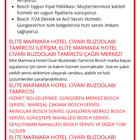
veriyoruz.
Bosch Uygun Fiyat Politikası: Müşterilerimize kaliteli
hizmeti en uygun fiyatlarla sunuyoruz.
Bosch 7/24 Destek ve Acil Servis Hizmeti:
Güngören’nın tüm bölgelerine hızlı servis imkanı
sağlıyoruz.
ELITE MARMARA HOTEL CIVARI BUZDOLABI
TAMIRCISI ILETIŞIM, ELITE MARMARA HOTEL
CIVARI BUZDOLABI TAMIRCISI ÇAĞRI MERKEZI
Elite Marmara Hotel Civarı Buzdolabı Tamircisi Bosch marka beyaz
eşyalarınız için tamir ve bakım hizmeti sunmaktadır. Size en yakın
yetkili servis ekibimize ulaşarak randevu alabilir ve hızlı
çözümlerden yararlanabilirsiniz.
ELITE MARMARA HOTEL CIVARI BUZDOLABI
TAMIRCISI
HIZMET BÖLGELERIMIZ: GÜNGÖREN MERKEZ BOSCH
SERVISI, MAREŞAL ÇAKMAK BOSCH SERVISI,
AKINCILAR BOSCH SERVISI, GÜNGÖREN MERKEZ BOSCH
SERVISI, GÜNEŞTEPE MAHALLESI BOSCH SERVISI,
GENÇOSMAN MAHALLESI BOSCH SERVISI VE DIĞER TÜM
ILÇELER.
ELITE MARMARA HOTEL CIVARI BUZDOLABI