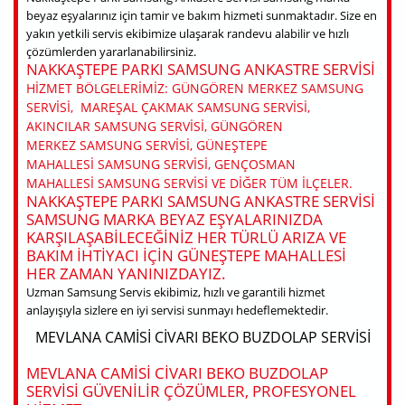
beyaz eşyalarınız için tamir ve bakım hizmeti sunmaktadır. Size en
yakın yetkili servis ekibimize ulaşarak randevu alabilir ve hızlı
çözümlerden yararlanabilirsiniz.
NAKKAŞTEPE PARKI SAMSUNG ANKASTRE SERVISI
HIZMET BÖLGELERIMIZ: GÜNGÖREN MERKEZ SAMSUNG
SERVISI, MAREŞAL ÇAKMAK SAMSUNG SERVISI,
AKINCILAR SAMSUNG SERVISI, GÜNGÖREN
MERKEZ SAMSUNG SERVISI, GÜNEŞTEPE
MAHALLESI SAMSUNG SERVISI, GENÇOSMAN
MAHALLESI SAMSUNG SERVISI VE DIĞER TÜM ILÇELER.
NAKKAŞTEPE PARKI SAMSUNG ANKASTRE SERVISI
SAMSUNG MARKA BEYAZ EŞYALARINIZDA
KARŞILAŞABILECEĞINIZ HER TÜRLÜ ARIZA VE
BAKIM IHTIYACI IÇIN GÜNEŞTEPE MAHALLESI
HER ZAMAN YANINIZDAYIZ.
Uzman Samsung Servis ekibimiz, hızlı ve garantili hizmet
anlayışıyla sizlere en iyi servisi sunmayı hedeflemektedir.
MEVLANA CAMISI CIVARI BEKO BUZDOLAP SERVISI
MEVLANA CAMISI CIVARI BEKO BUZDOLAP
SERVISI GÜVENILIR ÇÖZÜMLER, PROFESYONEL