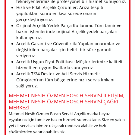
teknisyenlerimiz ile profesyonel bir hizmet sunuyoruz.
Hızlı ve Etkili Arçelik Çözümler: Arıza tespiti
yapıldıktan sonra en kısa sürede onarım
gerçekleştiriyoruz.
Orijinal Arçelik Yedek Parça Kullanımı: Tüm tamir ve
bakım işlemlerinde orijinal Arçelik yedek parçaları
kullanıyoruz.
Arçelik Garanti ve Güvenilirlik: Yapılan onarımlar ve
değiştirilen parçalar için belirli bir süre garanti
veriyoruz.
Arçelik Uygun Fiyat Politikası: Müşterilerimize kaliteli
hizmeti en uygun fiyatlarla sunuyoruz.
Arçelik 7/24 Destek ve Acil Servis Hizmeti:
Güngören’nın tüm bölgelerine hızlı servis imkanı
sağlıyoruz.
MEHMET NESIH ÖZMEN BOSCH SERVISI ILETIŞIM,
MEHMET NESIH ÖZMEN BOSCH SERVISI ÇAĞRI
MERKEZI
Mehmet Nesih Özmen Bosch Servisi Arçelik marka beyaz
eşyalarınız için tamir ve bakım hizmeti sunmaktadır. Size en yakın
yetkili servis ekibimize ulaşarak randevu alabilir ve hızlı
çözümlerden yararlanabilirsiniz.