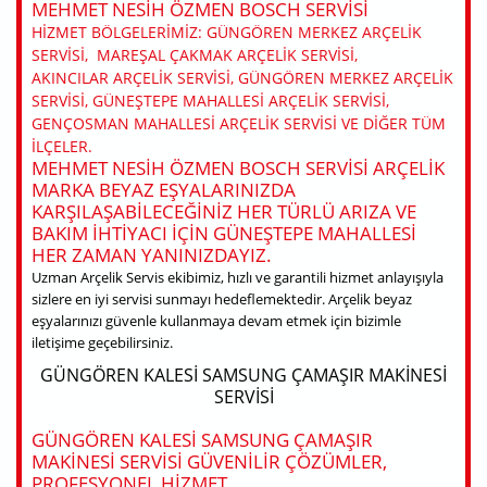
MEHMET NESIH ÖZMEN BOSCH SERVISI
HIZMET BÖLGELERIMIZ: GÜNGÖREN MERKEZ ARÇELIK
SERVISI, MAREŞAL ÇAKMAK ARÇELIK SERVISI,
AKINCILAR ARÇELIK SERVISI, GÜNGÖREN MERKEZ ARÇELIK
SERVISI, GÜNEŞTEPE MAHALLESI ARÇELIK SERVISI,
GENÇOSMAN MAHALLESI ARÇELIK SERVISI VE DIĞER TÜM
ILÇELER.
MEHMET NESIH ÖZMEN BOSCH SERVISI ARÇELIK
MARKA BEYAZ EŞYALARINIZDA
KARŞILAŞABILECEĞINIZ HER TÜRLÜ ARIZA VE
BAKIM IHTIYACI IÇIN GÜNEŞTEPE MAHALLESI
HER ZAMAN YANINIZDAYIZ.
Uzman Arçelik Servis ekibimiz, hızlı ve garantili hizmet anlayışıyla
sizlere en iyi servisi sunmayı hedeflemektedir. Arçelik beyaz
eşyalarınızı güvenle kullanmaya devam etmek için bizimle
iletişime geçebilirsiniz.
GÜNGÖREN KALESI SAMSUNG ÇAMAŞIR MAKINESI
SERVISI
GÜNGÖREN KALESI SAMSUNG ÇAMAŞIR
MAKINESI SERVISI GÜVENILIR ÇÖZÜMLER,
PROFESYONEL HIZMET