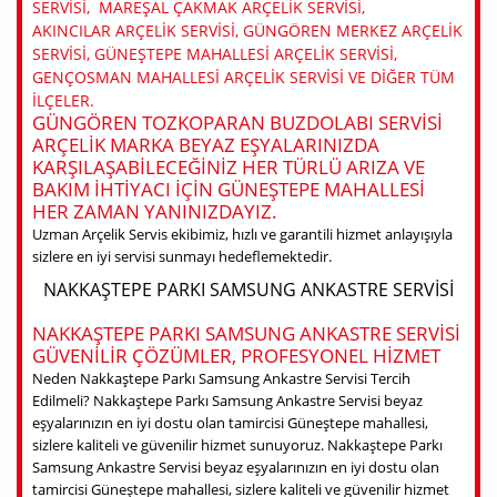
SERVISI, MAREŞAL ÇAKMAK ARÇELIK SERVISI,
AKINCILAR ARÇELIK SERVISI, GÜNGÖREN MERKEZ ARÇELIK
SERVISI, GÜNEŞTEPE MAHALLESI ARÇELIK SERVISI,
GENÇOSMAN MAHALLESI ARÇELIK SERVISI VE DIĞER TÜM
ILÇELER.
GÜNGÖREN TOZKOPARAN BUZDOLABI SERVISI
ARÇELIK MARKA BEYAZ EŞYALARINIZDA
KARŞILAŞABILECEĞINIZ HER TÜRLÜ ARIZA VE
BAKIM IHTIYACI IÇIN GÜNEŞTEPE MAHALLESI
HER ZAMAN YANINIZDAYIZ.
Uzman Arçelik Servis ekibimiz, hızlı ve garantili hizmet anlayışıyla
sizlere en iyi servisi sunmayı hedeflemektedir.
NAKKAŞTEPE PARKI SAMSUNG ANKASTRE SERVISI
NAKKAŞTEPE PARKI SAMSUNG ANKASTRE SERVISI
GÜVENILIR ÇÖZÜMLER, PROFESYONEL HIZMET
Neden Nakkaştepe Parkı Samsung Ankastre Servisi Tercih
Edilmeli? Nakkaştepe Parkı Samsung Ankastre Servisi beyaz
eşyalarınızın en iyi dostu olan tamircisi Güneştepe mahallesi,
sizlere kaliteli ve güvenilir hizmet sunuyoruz. Nakkaştepe Parkı
Samsung Ankastre Servisi beyaz eşyalarınızın en iyi dostu olan
tamircisi Güneştepe mahallesi, sizlere kaliteli ve güvenilir hizmet