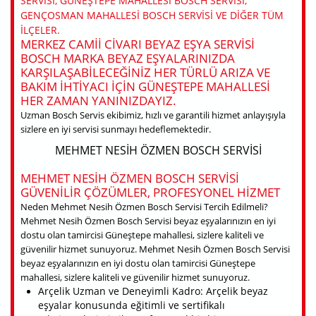
SERVISI, GÜNEŞTEPE MAHALLESI BOSCH SERVISI,
GENÇOSMAN MAHALLESI BOSCH SERVISI VE DIĞER TÜM
ILÇELER.
MERKEZ CAMII CIVARI BEYAZ EŞYA SERVISI
BOSCH MARKA BEYAZ EŞYALARINIZDA
KARŞILAŞABILECEĞINIZ HER TÜRLÜ ARIZA VE
BAKIM IHTIYACI IÇIN GÜNEŞTEPE MAHALLESI
HER ZAMAN YANINIZDAYIZ.
Uzman Bosch Servis ekibimiz, hızlı ve garantili hizmet anlayışıyla
sizlere en iyi servisi sunmayı hedeflemektedir.
MEHMET NESIH ÖZMEN BOSCH SERVISI
MEHMET NESIH ÖZMEN BOSCH SERVISI
GÜVENILIR ÇÖZÜMLER, PROFESYONEL HIZMET
Neden Mehmet Nesih Özmen Bosch Servisi Tercih Edilmeli?
Mehmet Nesih Özmen Bosch Servisi beyaz eşyalarınızın en iyi
dostu olan tamircisi Güneştepe mahallesi, sizlere kaliteli ve
güvenilir hizmet sunuyoruz. Mehmet Nesih Özmen Bosch Servisi
beyaz eşyalarınızın en iyi dostu olan tamircisi Güneştepe
mahallesi, sizlere kaliteli ve güvenilir hizmet sunuyoruz.
Arçelik Uzman ve Deneyimli Kadro: Arçelik beyaz
eşyalar konusunda eğitimli ve sertifikalı