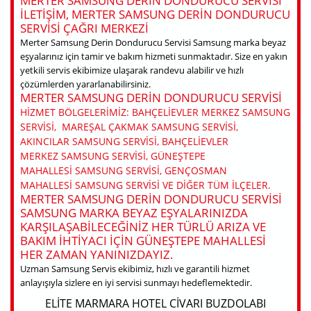
MERTER SAMSUNG DERIN DONDURUCU SERVISI
ILETIŞIM, MERTER SAMSUNG DERIN DONDURUCU
SERVISI ÇAĞRI MERKEZI
Merter Samsung Derin Dondurucu Servisi Samsung marka beyaz
eşyalarınız için tamir ve bakım hizmeti sunmaktadır. Size en yakın
yetkili servis ekibimize ulaşarak randevu alabilir ve hızlı
çözümlerden yararlanabilirsiniz.
MERTER SAMSUNG DERIN DONDURUCU SERVISI
HIZMET BÖLGELERIMIZ: BAHÇELIEVLER MERKEZ SAMSUNG
SERVISI, MAREŞAL ÇAKMAK SAMSUNG SERVISI,
AKINCILAR SAMSUNG SERVISI, BAHÇELIEVLER
MERKEZ SAMSUNG SERVISI, GÜNEŞTEPE
MAHALLESI SAMSUNG SERVISI, GENÇOSMAN
MAHALLESI SAMSUNG SERVISI VE DIĞER TÜM ILÇELER.
MERTER SAMSUNG DERIN DONDURUCU SERVISI
SAMSUNG MARKA BEYAZ EŞYALARINIZDA
KARŞILAŞABILECEĞINIZ HER TÜRLÜ ARIZA VE
BAKIM IHTIYACI IÇIN GÜNEŞTEPE MAHALLESI
HER ZAMAN YANINIZDAYIZ.
Uzman Samsung Servis ekibimiz, hızlı ve garantili hizmet
anlayışıyla sizlere en iyi servisi sunmayı hedeflemektedir.
ELITE MARMARA HOTEL CIVARI BUZDOLABI