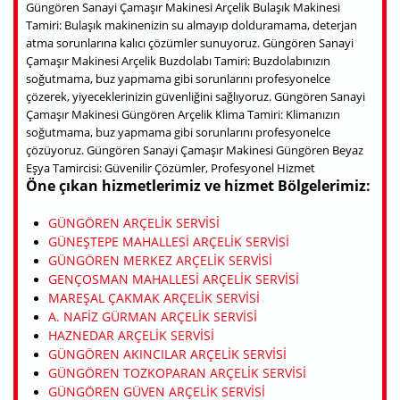
Güngören Sanayi Çamaşır Makinesi Arçelik Bulaşık Makinesi
Tamiri: Bulaşık makinenizin su almayıp dolduramama, deterjan
atma sorunlarına kalıcı çözümler sunuyoruz. Güngören Sanayi
Çamaşır Makinesi Arçelik Buzdolabı Tamiri: Buzdolabınızın
soğutmama, buz yapmama gibi sorunlarını profesyonelce
çözerek, yiyeceklerinizin güvenliğini sağlıyoruz. Güngören Sanayi
Çamaşır Makinesi Güngören Arçelik Klima Tamiri: Klimanızın
soğutmama, buz yapmama gibi sorunlarını profesyonelce
çözüyoruz. Güngören Sanayi Çamaşır Makinesi Güngören Beyaz
Eşya Tamircisi: Güvenilir Çözümler, Profesyonel Hizmet
Öne çıkan hizmetlerimiz ve hizmet Bölgelerimiz:
GÜNGÖREN ARÇELIK SERVISI
GÜNEŞTEPE MAHALLESI ARÇELIK SERVISI
GÜNGÖREN MERKEZ ARÇELIK SERVISI
GENÇOSMAN MAHALLESI ARÇELIK SERVISI
MAREŞAL ÇAKMAK ARÇELIK SERVISI
A. NAFIZ GÜRMAN ARÇELIK SERVISI
HAZNEDAR ARÇELIK SERVISI
GÜNGÖREN AKINCILAR ARÇELIK SERVISI
GÜNGÖREN TOZKOPARAN ARÇELIK SERVISI
GÜNGÖREN GÜVEN ARÇELIK SERVISI