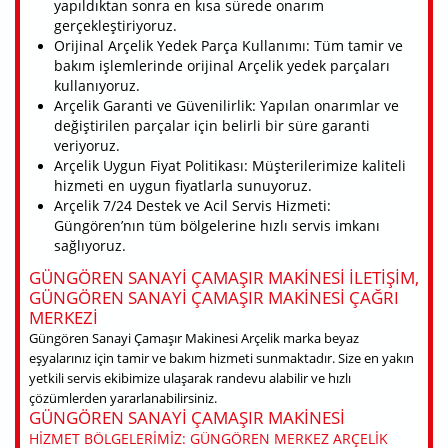
yapıldıktan sonra en kısa sürede onarım
gerçekleştiriyoruz.
Orijinal Arçelik Yedek Parça Kullanımı: Tüm tamir ve
bakım işlemlerinde orijinal Arçelik yedek parçaları
kullanıyoruz.
Arçelik Garanti ve Güvenilirlik: Yapılan onarımlar ve
değiştirilen parçalar için belirli bir süre garanti
veriyoruz.
Arçelik Uygun Fiyat Politikası: Müşterilerimize kaliteli
hizmeti en uygun fiyatlarla sunuyoruz.
Arçelik 7/24 Destek ve Acil Servis Hizmeti:
Güngören’nın tüm bölgelerine hızlı servis imkanı
sağlıyoruz.
GÜNGÖREN SANAYI ÇAMAŞIR MAKINESI ILETIŞIM,
GÜNGÖREN SANAYI ÇAMAŞIR MAKINESI ÇAĞRI
MERKEZI
Güngören Sanayi Çamaşır Makinesi Arçelik marka beyaz
eşyalarınız için tamir ve bakım hizmeti sunmaktadır. Size en yakın
yetkili servis ekibimize ulaşarak randevu alabilir ve hızlı
çözümlerden yararlanabilirsiniz.
GÜNGÖREN SANAYI ÇAMAŞIR MAKINESI
HIZMET BÖLGELERIMIZ: GÜNGÖREN MERKEZ ARÇELIK