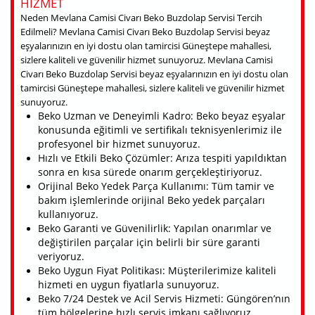
HIZMET
Neden Mevlana Camisi Civarı Beko Buzdolap Servisi Tercih
Edilmeli? Mevlana Camisi Civarı Beko Buzdolap Servisi beyaz
eşyalarınızın en iyi dostu olan tamircisi Güneştepe mahallesi,
sizlere kaliteli ve güvenilir hizmet sunuyoruz. Mevlana Camisi
Civarı Beko Buzdolap Servisi beyaz eşyalarınızın en iyi dostu olan
tamircisi Güneştepe mahallesi, sizlere kaliteli ve güvenilir hizmet
sunuyoruz.
Beko Uzman ve Deneyimli Kadro: Beko beyaz eşyalar
konusunda eğitimli ve sertifikalı teknisyenlerimiz ile
profesyonel bir hizmet sunuyoruz.
Hızlı ve Etkili Beko Çözümler: Arıza tespiti yapıldıktan
sonra en kısa sürede onarım gerçekleştiriyoruz.
Orijinal Beko Yedek Parça Kullanımı: Tüm tamir ve
bakım işlemlerinde orijinal Beko yedek parçaları
kullanıyoruz.
Beko Garanti ve Güvenilirlik: Yapılan onarımlar ve
değiştirilen parçalar için belirli bir süre garanti
veriyoruz.
Beko Uygun Fiyat Politikası: Müşterilerimize kaliteli
hizmeti en uygun fiyatlarla sunuyoruz.
Beko 7/24 Destek ve Acil Servis Hizmeti: Güngören’nın
tüm bölgelerine hızlı servis imkanı sağlıyoruz.