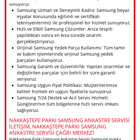
sunuyoruz.
Samsung Uzman ve Deneyimli Kadro: Samsung beyaz
eşyalar konusunda eğitimli ve sertifikalı
teknisyenlerimiz ile profesyonel bir hizmet sunuyoruz.
Hızlı ve Etkili Samsung Çözümler: Arıza tespiti
yapıldıktan sonra en kısa sürede onarım
gerçekleştiriyoruz.
Orijinal Samsung Yedek Parça Kullanımı: Tüm tamir
ve bakım işlemlerinde orijinal Samsung yedek
parçaları kullanıyoruz.
Samsung Garanti ve Güvenilirlik: Yapılan onarımlar ve
değiştirilen parçalar için belirli bir süre garanti
veriyoruz.
Samsung Uygun Fiyat Politikası: Müşterilerimize
kaliteli hizmeti en uygun fiyatlarla sunuyoruz.
Samsung 7/24 Destek ve Acil Servis Hizmeti:
Güngören’nın tüm bölgelerine hızlı servis imkanı
sağlıyoruz.
NAKKAŞTEPE PARKI SAMSUNG ANKASTRE SERVISI
ILETIŞIM, NAKKAŞTEPE PARKI SAMSUNG
ANKASTRE SERVISI ÇAĞRI MERKEZI
Nakkaştepe Parkı Samsung Ankastre Servisi Samsung marka