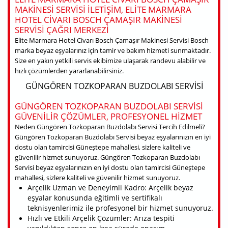
MAKINESI SERVISI ILETIŞIM, ELITE MARMARA
HOTEL CIVARI BOSCH ÇAMAŞIR MAKINESI
SERVISI ÇAĞRI MERKEZI
Elite Marmara Hotel Civarı Bosch Çamaşır Makinesi Servisi Bosch
marka beyaz eşyalarınız için tamir ve bakım hizmeti sunmaktadır.
Size en yakın yetkili servis ekibimize ulaşarak randevu alabilir ve
hızlı çözümlerden yararlanabilirsiniz.
GÜNGÖREN TOZKOPARAN BUZDOLABI SERVISI
GÜNGÖREN TOZKOPARAN BUZDOLABI SERVISI
GÜVENILIR ÇÖZÜMLER, PROFESYONEL HIZMET
Neden Güngören Tozkoparan Buzdolabı Servisi Tercih Edilmeli?
Güngören Tozkoparan Buzdolabı Servisi beyaz eşyalarınızın en iyi
dostu olan tamircisi Güneştepe mahallesi, sizlere kaliteli ve
güvenilir hizmet sunuyoruz. Güngören Tozkoparan Buzdolabı
Servisi beyaz eşyalarınızın en iyi dostu olan tamircisi Güneştepe
mahallesi, sizlere kaliteli ve güvenilir hizmet sunuyoruz.
Arçelik Uzman ve Deneyimli Kadro: Arçelik beyaz
eşyalar konusunda eğitimli ve sertifikalı
teknisyenlerimiz ile profesyonel bir hizmet sunuyoruz.
Hızlı ve Etkili Arçelik Çözümler: Arıza tespiti