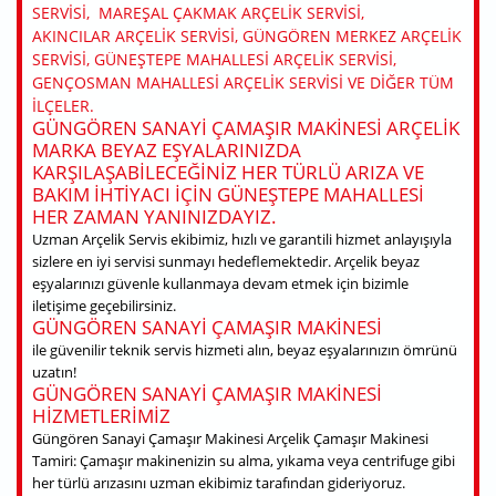
SERVISI, MAREŞAL ÇAKMAK ARÇELIK SERVISI,
AKINCILAR ARÇELIK SERVISI, GÜNGÖREN MERKEZ ARÇELIK
SERVISI, GÜNEŞTEPE MAHALLESI ARÇELIK SERVISI,
GENÇOSMAN MAHALLESI ARÇELIK SERVISI VE DIĞER TÜM
ILÇELER.
GÜNGÖREN SANAYI ÇAMAŞIR MAKINESI ARÇELIK
MARKA BEYAZ EŞYALARINIZDA
KARŞILAŞABILECEĞINIZ HER TÜRLÜ ARIZA VE
BAKIM IHTIYACI IÇIN GÜNEŞTEPE MAHALLESI
HER ZAMAN YANINIZDAYIZ.
Uzman Arçelik Servis ekibimiz, hızlı ve garantili hizmet anlayışıyla
sizlere en iyi servisi sunmayı hedeflemektedir. Arçelik beyaz
eşyalarınızı güvenle kullanmaya devam etmek için bizimle
iletişime geçebilirsiniz.
GÜNGÖREN SANAYI ÇAMAŞIR MAKINESI
ile güvenilir teknik servis hizmeti alın, beyaz eşyalarınızın ömrünü
uzatın!
GÜNGÖREN SANAYI ÇAMAŞIR MAKINESI
HIZMETLERIMIZ
Güngören Sanayi Çamaşır Makinesi Arçelik Çamaşır Makinesi
Tamiri: Çamaşır makinenizin su alma, yıkama veya centrifuge gibi
her türlü arızasını uzman ekibimiz tarafından gideriyoruz.