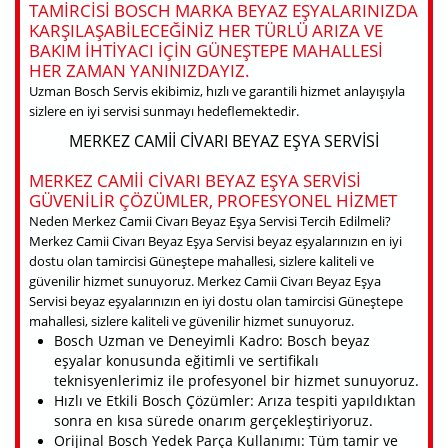
TAMIRCISI BOSCH MARKA BEYAZ EŞYALARINIZDA
KARŞILAŞABILECEĞINIZ HER TÜRLÜ ARIZA VE
BAKIM IHTIYACI IÇIN GÜNEŞTEPE MAHALLESI
HER ZAMAN YANINIZDAYIZ.
Uzman Bosch Servis ekibimiz, hızlı ve garantili hizmet anlayışıyla
sizlere en iyi servisi sunmayı hedeflemektedir.
MERKEZ CAMII CIVARI BEYAZ EŞYA SERVISI
MERKEZ CAMII CIVARI BEYAZ EŞYA SERVISI
GÜVENILIR ÇÖZÜMLER, PROFESYONEL HIZMET
Neden Merkez Camii Civarı Beyaz Eşya Servisi Tercih Edilmeli?
Merkez Camii Civarı Beyaz Eşya Servisi beyaz eşyalarınızın en iyi
dostu olan tamircisi Güneştepe mahallesi, sizlere kaliteli ve
güvenilir hizmet sunuyoruz. Merkez Camii Civarı Beyaz Eşya
Servisi beyaz eşyalarınızın en iyi dostu olan tamircisi Güneştepe
mahallesi, sizlere kaliteli ve güvenilir hizmet sunuyoruz.
Bosch Uzman ve Deneyimli Kadro: Bosch beyaz
eşyalar konusunda eğitimli ve sertifikalı
teknisyenlerimiz ile profesyonel bir hizmet sunuyoruz.
Hızlı ve Etkili Bosch Çözümler: Arıza tespiti yapıldıktan
sonra en kısa sürede onarım gerçekleştiriyoruz.
Orijinal Bosch Yedek Parça Kullanımı: Tüm tamir ve