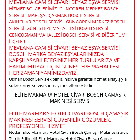
MEVLANA CAMISI CIVARI BEYAZ EŞYA SERVISI
HIZMET BÖLGELERIMIZ: GÜNGÖREN MERKEZ BOSCH
SERVISI, MAREŞAL ÇAKMAK BOSCH SERVISI,
AKINCILAR BOSCH SERVISI, GÜNGÖREN MERKEZ BOSCH
SERVISI, GÜNEŞTEPE MAHALLESI BOSCH SERVISI,
GENÇOSMAN MAHALLESI BOSCH SERVISI VE DIĞER TÜM
ILÇELER.
MEVLANA CAMISI CIVARI BEYAZ EŞYA SERVISI
BOSCH MARKA BEYAZ EŞYALARINIZDA
KARŞILAŞABILECEĞINIZ HER TÜRLÜ ARIZA VE
BAKIM IHTIYACI IÇIN GÜNEŞTEPE MAHALLESI
HER ZAMAN YANINIZDAYIZ.
Uzman Bosch Servis ekibimiz, hızlı ve garantili hizmet anlayışıyla
sizlere en iyi servisi sunmayı hedeflemektedir.
ELITE MARMARA HOTEL CIVARI BOSCH ÇAMAŞIR
MAKINESI SERVISI
ELITE MARMARA HOTEL CIVARI BOSCH ÇAMAŞIR
MAKINESI SERVISI GÜVENILIR ÇÖZÜMLER,
PROFESYONEL HIZMET
Neden Elite Marmara Hotel Civarı Bosch Çamaşır Makinesi Servisi
Tercih Edilmeli? Elite Marmara Hotel Civarı Bosch Çamaşır