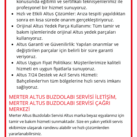
konusunda eğitimli ve sertifikalı teknisyenlerimiz ile
profesyonel bir hizmet sunuyoruz.
Hızlı ve Etkili Altus Çözümler: Arıza tespiti yapıldıktan
sonra en kısa sürede onarım gerçekleştiriyoruz.
Orijinal Altus Yedek Parça Kullanımı: Tüm tamir ve
bakım işlemlerinde orijinal Altus yedek parçaları
kullanıyoruz.
Altus Garanti ve Güvenilirlik: Yapılan onarımlar ve
değiştirilen parçalar için belirli bir süre garanti
veriyoruz.
Altus Uygun Fiyat Politikası: Müşterilerimize kaliteli
hizmeti en uygun fiyatlarla sunuyoruz.
Altus 7/24 Destek ve Acil Servis Hizmeti:
Bahçelievler’nın tüm bölgelerine hızlı servis imkanı
sağlıyoruz.
MERTER ALTUS BUZDOLABI SERVISI ILETIŞIM,
MERTER ALTUS BUZDOLABI SERVISI ÇAĞRI
MERKEZI
Merter Altus Buzdolabı Servisi Altus marka beyaz eşyalarınız için
tamir ve bakım hizmeti sunmaktadır. Size en yakın yetkili servis
ekibimize ulaşarak randevu alabilir ve hızlı çözümlerden
yararlanabilirsiniz.