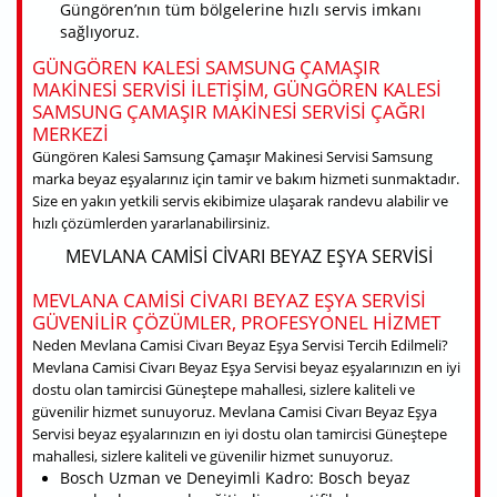
Güngören’nın tüm bölgelerine hızlı servis imkanı
sağlıyoruz.
GÜNGÖREN KALESI SAMSUNG ÇAMAŞIR
MAKINESI SERVISI ILETIŞIM, GÜNGÖREN KALESI
SAMSUNG ÇAMAŞIR MAKINESI SERVISI ÇAĞRI
MERKEZI
Güngören Kalesi Samsung Çamaşır Makinesi Servisi Samsung
marka beyaz eşyalarınız için tamir ve bakım hizmeti sunmaktadır.
Size en yakın yetkili servis ekibimize ulaşarak randevu alabilir ve
hızlı çözümlerden yararlanabilirsiniz.
MEVLANA CAMISI CIVARI BEYAZ EŞYA SERVISI
MEVLANA CAMISI CIVARI BEYAZ EŞYA SERVISI
GÜVENILIR ÇÖZÜMLER, PROFESYONEL HIZMET
Neden Mevlana Camisi Civarı Beyaz Eşya Servisi Tercih Edilmeli?
Mevlana Camisi Civarı Beyaz Eşya Servisi beyaz eşyalarınızın en iyi
dostu olan tamircisi Güneştepe mahallesi, sizlere kaliteli ve
güvenilir hizmet sunuyoruz. Mevlana Camisi Civarı Beyaz Eşya
Servisi beyaz eşyalarınızın en iyi dostu olan tamircisi Güneştepe
mahallesi, sizlere kaliteli ve güvenilir hizmet sunuyoruz.
Bosch Uzman ve Deneyimli Kadro: Bosch beyaz