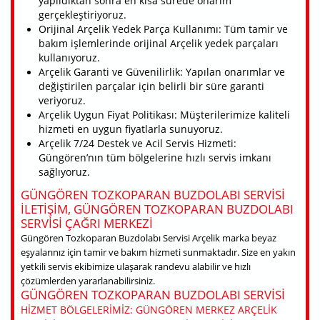
yapıldıktan sonra en kısa sürede onarım
gerçekleştiriyoruz.
Orijinal Arçelik Yedek Parça Kullanımı: Tüm tamir ve
bakım işlemlerinde orijinal Arçelik yedek parçaları
kullanıyoruz.
Arçelik Garanti ve Güvenilirlik: Yapılan onarımlar ve
değiştirilen parçalar için belirli bir süre garanti
veriyoruz.
Arçelik Uygun Fiyat Politikası: Müşterilerimize kaliteli
hizmeti en uygun fiyatlarla sunuyoruz.
Arçelik 7/24 Destek ve Acil Servis Hizmeti:
Güngören’nın tüm bölgelerine hızlı servis imkanı
sağlıyoruz.
GÜNGÖREN TOZKOPARAN BUZDOLABI SERVISI
ILETIŞIM, GÜNGÖREN TOZKOPARAN BUZDOLABI
SERVISI ÇAĞRI MERKEZI
Güngören Tozkoparan Buzdolabı Servisi Arçelik marka beyaz
eşyalarınız için tamir ve bakım hizmeti sunmaktadır. Size en yakın
yetkili servis ekibimize ulaşarak randevu alabilir ve hızlı
çözümlerden yararlanabilirsiniz.
GÜNGÖREN TOZKOPARAN BUZDOLABI SERVISI
HIZMET BÖLGELERIMIZ: GÜNGÖREN MERKEZ ARÇELIK