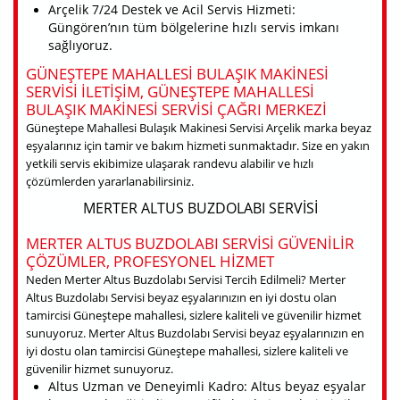
Arçelik 7/24 Destek ve Acil Servis Hizmeti:
Güngören’nın tüm bölgelerine hızlı servis imkanı
sağlıyoruz.
GÜNEŞTEPE MAHALLESI BULAŞIK MAKINESI
SERVISI ILETIŞIM, GÜNEŞTEPE MAHALLESI
BULAŞIK MAKINESI SERVISI ÇAĞRI MERKEZI
Güneştepe Mahallesi Bulaşık Makinesi Servisi Arçelik marka beyaz
eşyalarınız için tamir ve bakım hizmeti sunmaktadır. Size en yakın
yetkili servis ekibimize ulaşarak randevu alabilir ve hızlı
çözümlerden yararlanabilirsiniz.
MERTER ALTUS BUZDOLABI SERVISI
MERTER ALTUS BUZDOLABI SERVISI GÜVENILIR
ÇÖZÜMLER, PROFESYONEL HIZMET
Neden Merter Altus Buzdolabı Servisi Tercih Edilmeli? Merter
Altus Buzdolabı Servisi beyaz eşyalarınızın en iyi dostu olan
tamircisi Güneştepe mahallesi, sizlere kaliteli ve güvenilir hizmet
sunuyoruz. Merter Altus Buzdolabı Servisi beyaz eşyalarınızın en
iyi dostu olan tamircisi Güneştepe mahallesi, sizlere kaliteli ve
güvenilir hizmet sunuyoruz.
Altus Uzman ve Deneyimli Kadro: Altus beyaz eşyalar