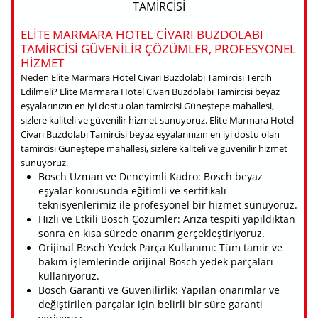
TAMIRCISI
ELITE MARMARA HOTEL CIVARI BUZDOLABI
TAMIRCISI GÜVENILIR ÇÖZÜMLER, PROFESYONEL
HIZMET
Neden Elite Marmara Hotel Civarı Buzdolabı Tamircisi Tercih
Edilmeli? Elite Marmara Hotel Civarı Buzdolabı Tamircisi beyaz
eşyalarınızın en iyi dostu olan tamircisi Güneştepe mahallesi,
sizlere kaliteli ve güvenilir hizmet sunuyoruz. Elite Marmara Hotel
Civarı Buzdolabı Tamircisi beyaz eşyalarınızın en iyi dostu olan
tamircisi Güneştepe mahallesi, sizlere kaliteli ve güvenilir hizmet
sunuyoruz.
Bosch Uzman ve Deneyimli Kadro: Bosch beyaz
eşyalar konusunda eğitimli ve sertifikalı
teknisyenlerimiz ile profesyonel bir hizmet sunuyoruz.
Hızlı ve Etkili Bosch Çözümler: Arıza tespiti yapıldıktan
sonra en kısa sürede onarım gerçekleştiriyoruz.
Orijinal Bosch Yedek Parça Kullanımı: Tüm tamir ve
bakım işlemlerinde orijinal Bosch yedek parçaları
kullanıyoruz.
Bosch Garanti ve Güvenilirlik: Yapılan onarımlar ve
değiştirilen parçalar için belirli bir süre garanti