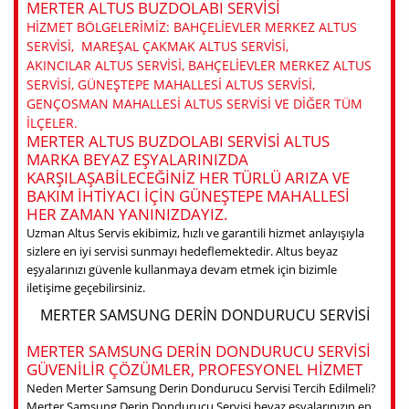
MERTER ALTUS BUZDOLABI SERVISI
HIZMET BÖLGELERIMIZ: BAHÇELIEVLER MERKEZ ALTUS
SERVISI, MAREŞAL ÇAKMAK ALTUS SERVISI,
AKINCILAR ALTUS SERVISI, BAHÇELIEVLER MERKEZ ALTUS
SERVISI, GÜNEŞTEPE MAHALLESI ALTUS SERVISI,
GENÇOSMAN MAHALLESI ALTUS SERVISI VE DIĞER TÜM
ILÇELER.
MERTER ALTUS BUZDOLABI SERVISI ALTUS
MARKA BEYAZ EŞYALARINIZDA
KARŞILAŞABILECEĞINIZ HER TÜRLÜ ARIZA VE
BAKIM IHTIYACI IÇIN GÜNEŞTEPE MAHALLESI
HER ZAMAN YANINIZDAYIZ.
Uzman Altus Servis ekibimiz, hızlı ve garantili hizmet anlayışıyla
sizlere en iyi servisi sunmayı hedeflemektedir. Altus beyaz
eşyalarınızı güvenle kullanmaya devam etmek için bizimle
iletişime geçebilirsiniz.
MERTER SAMSUNG DERIN DONDURUCU SERVISI
MERTER SAMSUNG DERIN DONDURUCU SERVISI
GÜVENILIR ÇÖZÜMLER, PROFESYONEL HIZMET
Neden Merter Samsung Derin Dondurucu Servisi Tercih Edilmeli?
Merter Samsung Derin Dondurucu Servisi beyaz eşyalarınızın en