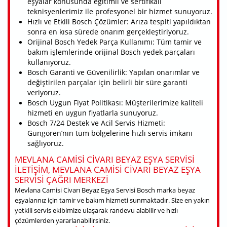
eşyalar konusunda eğitimli ve sertifikalı
teknisyenlerimiz ile profesyonel bir hizmet sunuyoruz.
Hızlı ve Etkili Bosch Çözümler: Arıza tespiti yapıldıktan
sonra en kısa sürede onarım gerçekleştiriyoruz.
Orijinal Bosch Yedek Parça Kullanımı: Tüm tamir ve
bakım işlemlerinde orijinal Bosch yedek parçaları
kullanıyoruz.
Bosch Garanti ve Güvenilirlik: Yapılan onarımlar ve
değiştirilen parçalar için belirli bir süre garanti
veriyoruz.
Bosch Uygun Fiyat Politikası: Müşterilerimize kaliteli
hizmeti en uygun fiyatlarla sunuyoruz.
Bosch 7/24 Destek ve Acil Servis Hizmeti:
Güngören’nın tüm bölgelerine hızlı servis imkanı
sağlıyoruz.
MEVLANA CAMISI CIVARI BEYAZ EŞYA SERVISI
ILETIŞIM, MEVLANA CAMISI CIVARI BEYAZ EŞYA
SERVISI ÇAĞRI MERKEZI
Mevlana Camisi Civarı Beyaz Eşya Servisi Bosch marka beyaz
eşyalarınız için tamir ve bakım hizmeti sunmaktadır. Size en yakın
yetkili servis ekibimize ulaşarak randevu alabilir ve hızlı
çözümlerden yararlanabilirsiniz.