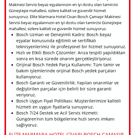
Makinesi Servisi beyaz eşyalarınızın en iyi dostu olan tamircisi
Güneştepe mahallesi, sizlere kaliteli ve güvenilir hizmet
sunuyoruz. Elite Marmara Hotel Civarı Bosch Çamaşır Makinesi
Servisi beyaz eşyalarınızın en iyi dostu olan tamircisi Güneştepe
mahallesi, sizlere kaliteli ve güvenilir hizmet sunuyoruz.
Bosch Uzman ve Deneyimli Kadro: Bosch beyaz
eşyalar konusunda eğitimli ve sertifikalı
teknisyenlerimiz ile profesyonel bir hizmet sunuyoruz.
Hızlı ve Etkili Bosch Çözümler: Arıza tespiti yapıldıktan
sonra en kısa sürede onarım gerçekleştiriyoruz.
Orijinal Bosch Yedek Parça Kullanımı: Tüm tamir ve
bakım işlemlerinde orijinal Bosch yedek parçaları
kullanıyoruz.
Bosch Garanti ve Güvenilirlik: Yapılan onarımlar ve
değiştirilen parçalar için belirli bir süre garanti
veriyoruz.
Bosch Uygun Fiyat Politikası: Müşterilerimize kaliteli
hizmeti en uygun fiyatlarla sunuyoruz.
Bosch 7/24 Destek ve Acil Servis Hizmeti:
Güngören’nın tüm bölgelerine hızlı servis imkanı
sağlıyoruz.
ELITE MARMARA HOTEL CIVARI BOSCH ÇAMAŞIR