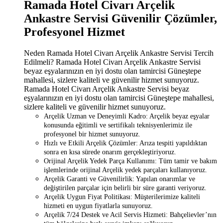
Ramada Hotel Civarı Arçelik
Ankastre Servisi Güvenilir Çözümler,
Profesyonel Hizmet
Neden Ramada Hotel Civarı Arçelik Ankastre Servisi Tercih
Edilmeli? Ramada Hotel Civarı Arçelik Ankastre Servisi
beyaz eşyalarınızın en iyi dostu olan tamircisi Güneştepe
mahallesi, sizlere kaliteli ve güvenilir hizmet sunuyoruz.
Ramada Hotel Civarı Arçelik Ankastre Servisi beyaz
eşyalarınızın en iyi dostu olan tamircisi Güneştepe mahallesi,
sizlere kaliteli ve güvenilir hizmet sunuyoruz.
Arçelik Uzman ve Deneyimli Kadro: Arçelik beyaz eşyalar
konusunda eğitimli ve sertifikalı teknisyenlerimiz ile
profesyonel bir hizmet sunuyoruz.
Hızlı ve Etkili Arçelik Çözümler: Arıza tespiti yapıldıktan
sonra en kısa sürede onarım gerçekleştiriyoruz.
Orijinal Arçelik Yedek Parça Kullanımı: Tüm tamir ve bakım
işlemlerinde orijinal Arçelik yedek parçaları kullanıyoruz.
Arçelik Garanti ve Güvenilirlik: Yapılan onarımlar ve
değiştirilen parçalar için belirli bir süre garanti veriyoruz.
Arçelik Uygun Fiyat Politikası: Müşterilerimize kaliteli
hizmeti en uygun fiyatlarla sunuyoruz.
Arçelik 7/24 Destek ve Acil Servis Hizmeti: Bahçelievler’nın