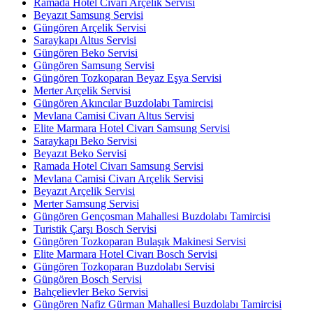
Ramada Hotel Civarı Arçelik Servisi
Beyazıt Samsung Servisi
Güngören Arçelik Servisi
Saraykapı Altus Servisi
Güngören Beko Servisi
Güngören Samsung Servisi
Güngören Tozkoparan Beyaz Eşya Servisi
Merter Arçelik Servisi
Güngören Akıncılar Buzdolabı Tamircisi
Mevlana Camisi Civarı Altus Servisi
Elite Marmara Hotel Civarı Samsung Servisi
Saraykapı Beko Servisi
Beyazıt Beko Servisi
Ramada Hotel Civarı Samsung Servisi
Mevlana Camisi Civarı Arçelik Servisi
Beyazıt Arçelik Servisi
Merter Samsung Servisi
Güngören Gençosman Mahallesi Buzdolabı Tamircisi
Turistik Çarşı Bosch Servisi
Güngören Tozkoparan Bulaşık Makinesi Servisi
Elite Marmara Hotel Civarı Bosch Servisi
Güngören Tozkoparan Buzdolabı Servisi
Güngören Bosch Servisi
Bahçelievler Beko Servisi
Güngören Nafiz Gürman Mahallesi Buzdolabı Tamircisi