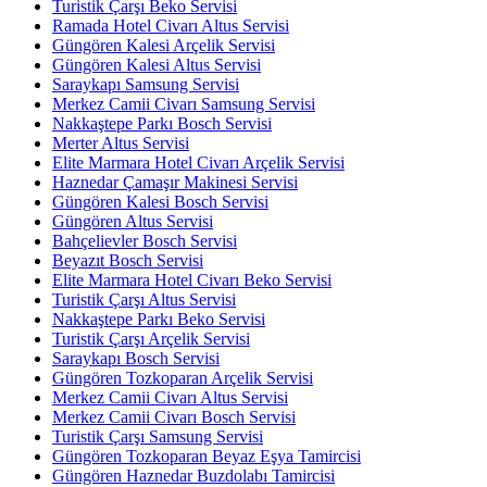
Turistik Çarşı Beko Servisi
Ramada Hotel Civarı Altus Servisi
Güngören Kalesi Arçelik Servisi
Güngören Kalesi Altus Servisi
Saraykapı Samsung Servisi
Merkez Camii Civarı Samsung Servisi
Nakkaştepe Parkı Bosch Servisi
Merter Altus Servisi
Elite Marmara Hotel Civarı Arçelik Servisi
Haznedar Çamaşır Makinesi Servisi
Güngören Kalesi Bosch Servisi
Güngören Altus Servisi
Bahçelievler Bosch Servisi
Beyazıt Bosch Servisi
Elite Marmara Hotel Civarı Beko Servisi
Turistik Çarşı Altus Servisi
Nakkaştepe Parkı Beko Servisi
Turistik Çarşı Arçelik Servisi
Saraykapı Bosch Servisi
Güngören Tozkoparan Arçelik Servisi
Merkez Camii Civarı Altus Servisi
Merkez Camii Civarı Bosch Servisi
Turistik Çarşı Samsung Servisi
Güngören Tozkoparan Beyaz Eşya Tamircisi
Güngören Haznedar Buzdolabı Tamircisi