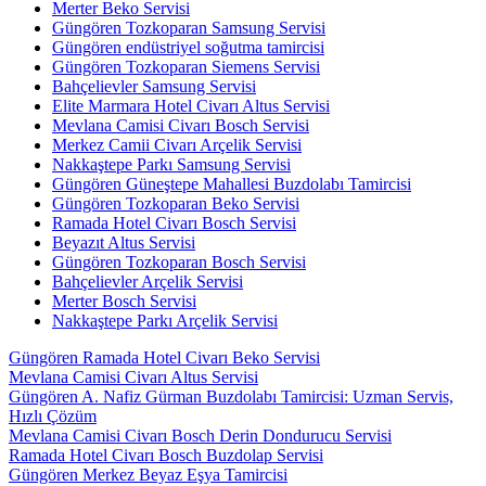
Merter Beko Servisi
Güngören Tozkoparan Samsung Servisi
Güngören endüstriyel soğutma tamircisi
Güngören Tozkoparan Siemens Servisi
Bahçelievler Samsung Servisi
Elite Marmara Hotel Civarı Altus Servisi
Mevlana Camisi Civarı Bosch Servisi
Merkez Camii Civarı Arçelik Servisi
Nakkaştepe Parkı Samsung Servisi
Güngören Güneştepe Mahallesi Buzdolabı Tamircisi
Güngören Tozkoparan Beko Servisi
Ramada Hotel Civarı Bosch Servisi
Beyazıt Altus Servisi
Güngören Tozkoparan Bosch Servisi
Bahçelievler Arçelik Servisi
Merter Bosch Servisi
Nakkaştepe Parkı Arçelik Servisi
Güngören Ramada Hotel Civarı Beko Servisi
Mevlana Camisi Civarı Altus Servisi
Güngören A. Nafiz Gürman Buzdolabı Tamircisi: Uzman Servis,
Hızlı Çözüm
Mevlana Camisi Civarı Bosch Derin Dondurucu Servisi
Ramada Hotel Civarı Bosch Buzdolap Servisi
Güngören Merkez Beyaz Eşya Tamircisi