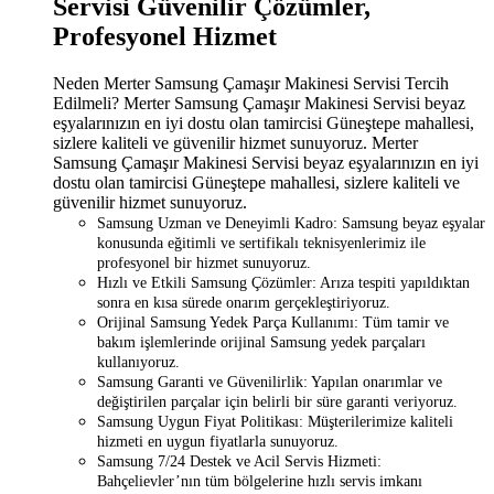
Servisi Güvenilir Çözümler,
Profesyonel Hizmet
Neden Merter Samsung Çamaşır Makinesi Servisi Tercih
Edilmeli? Merter Samsung Çamaşır Makinesi Servisi beyaz
eşyalarınızın en iyi dostu olan tamircisi Güneştepe mahallesi,
sizlere kaliteli ve güvenilir hizmet sunuyoruz. Merter
Samsung Çamaşır Makinesi Servisi beyaz eşyalarınızın en iyi
dostu olan tamircisi Güneştepe mahallesi, sizlere kaliteli ve
güvenilir hizmet sunuyoruz.
Samsung Uzman ve Deneyimli Kadro: Samsung beyaz eşyalar
konusunda eğitimli ve sertifikalı teknisyenlerimiz ile
profesyonel bir hizmet sunuyoruz.
Hızlı ve Etkili Samsung Çözümler: Arıza tespiti yapıldıktan
sonra en kısa sürede onarım gerçekleştiriyoruz.
Orijinal Samsung Yedek Parça Kullanımı: Tüm tamir ve
bakım işlemlerinde orijinal Samsung yedek parçaları
kullanıyoruz.
Samsung Garanti ve Güvenilirlik: Yapılan onarımlar ve
değiştirilen parçalar için belirli bir süre garanti veriyoruz.
Samsung Uygun Fiyat Politikası: Müşterilerimize kaliteli
hizmeti en uygun fiyatlarla sunuyoruz.
Samsung 7/24 Destek ve Acil Servis Hizmeti:
Bahçelievler’nın tüm bölgelerine hızlı servis imkanı