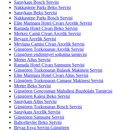
Saraykapı Bosch Servisi
Nakkaştepe Parkı Beko Servisi
Saraykapı Beko Servisi
Nakkaştepe Parkı Bosch Servisi
Elite Marmara Hotel Civarı Arçelik Servisi
Ramada Hotel Civarı Beko Servisi
Merkez Camii Civarı Arçelik Servisi
Beyazıt Arçelik Servisi
Mevlana Camisi Civarı Arçelik Servisi
Güngören Tozkoparan Arçelik Servisi
Güngören endüstriyel soğutma tamircisi
Merter Altus Servisi
Ramada Hotel Civarı Samsung Servisi
Güngören Tozkoparan Bulaşık Makinesi Servisi
Elite Marmara Hotel Civarı Altus Servisi
Güngören Tozkoparan Çamaşır Makinesi Servisi
Merter Beko Servisi
Güngören Gençosman Mahallesi Buzdolabı Tamircisi
Güngören Kalesi Beko Servisi
Saraykapı Altus Servisi
Güngören Tozkoparan Bosch Servisi
Saraykapı Arçelik Servisi
Güngören Samsung Servisi
Bahçelievler Beko Servisi
Beyaz Eşya Servisi Güngören