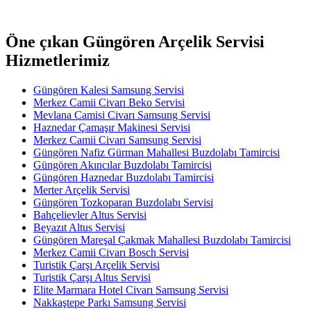
Öne çıkan Güngören Arçelik Servisi
Hizmetlerimiz
Güngören Kalesi Samsung Servisi
Merkez Camii Civarı Beko Servisi
Mevlana Camisi Civarı Samsung Servisi
Haznedar Çamaşır Makinesi Servisi
Merkez Camii Civarı Samsung Servisi
Güngören Nafiz Gürman Mahallesi Buzdolabı Tamircisi
Güngören Akıncılar Buzdolabı Tamircisi
Güngören Haznedar Buzdolabı Tamircisi
Merter Arçelik Servisi
Güngören Tozkoparan Buzdolabı Servisi
Bahçelievler Altus Servisi
Beyazıt Altus Servisi
Güngören Mareşal Çakmak Mahallesi Buzdolabı Tamircisi
Merkez Camii Civarı Bosch Servisi
Turistik Çarşı Arçelik Servisi
Turistik Çarşı Altus Servisi
Elite Marmara Hotel Civarı Samsung Servisi
Nakkaştepe Parkı Samsung Servisi