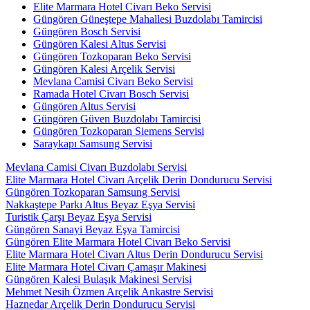
Elite Marmara Hotel Civarı Beko Servisi
Güngören Güneştepe Mahallesi Buzdolabı Tamircisi
Güngören Bosch Servisi
Güngören Kalesi Altus Servisi
Güngören Tozkoparan Beko Servisi
Güngören Kalesi Arçelik Servisi
Mevlana Camisi Civarı Beko Servisi
Ramada Hotel Civarı Bosch Servisi
Güngören Altus Servisi
Güngören Güven Buzdolabı Tamircisi
Güngören Tozkoparan Siemens Servisi
Saraykapı Samsung Servisi
Mevlana Camisi Civarı Buzdolabı Servisi
Elite Marmara Hotel Civarı Arçelik Derin Dondurucu Servisi
Güngören Tozkoparan Samsung Servisi
Nakkaştepe Parkı Altus Beyaz Eşya Servisi
Turistik Çarşı Beyaz Eşya Servisi
Güngören Sanayi Beyaz Eşya Tamircisi
Güngören Elite Marmara Hotel Civarı Beko Servisi
Elite Marmara Hotel Civarı Altus Derin Dondurucu Servisi
Elite Marmara Hotel Civarı Çamaşır Makinesi
Güngören Kalesi Bulaşık Makinesi Servisi
Mehmet Nesih Özmen Arçelik Ankastre Servisi
Haznedar Arçelik Derin Dondurucu Servisi