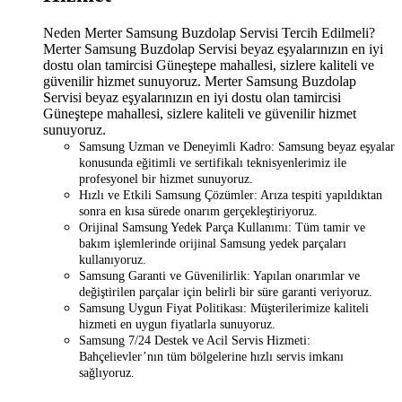
Neden Merter Samsung Buzdolap Servisi Tercih Edilmeli?
Merter Samsung Buzdolap Servisi beyaz eşyalarınızın en iyi
dostu olan tamircisi Güneştepe mahallesi, sizlere kaliteli ve
güvenilir hizmet sunuyoruz. Merter Samsung Buzdolap
Servisi beyaz eşyalarınızın en iyi dostu olan tamircisi
Güneştepe mahallesi, sizlere kaliteli ve güvenilir hizmet
sunuyoruz.
Samsung Uzman ve Deneyimli Kadro: Samsung beyaz eşyalar
konusunda eğitimli ve sertifikalı teknisyenlerimiz ile
profesyonel bir hizmet sunuyoruz.
Hızlı ve Etkili Samsung Çözümler: Arıza tespiti yapıldıktan
sonra en kısa sürede onarım gerçekleştiriyoruz.
Orijinal Samsung Yedek Parça Kullanımı: Tüm tamir ve
bakım işlemlerinde orijinal Samsung yedek parçaları
kullanıyoruz.
Samsung Garanti ve Güvenilirlik: Yapılan onarımlar ve
değiştirilen parçalar için belirli bir süre garanti veriyoruz.
Samsung Uygun Fiyat Politikası: Müşterilerimize kaliteli
hizmeti en uygun fiyatlarla sunuyoruz.
Samsung 7/24 Destek ve Acil Servis Hizmeti:
Bahçelievler’nın tüm bölgelerine hızlı servis imkanı
sağlıyoruz.