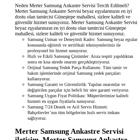
Neden Merter Samsung Ankastre Servisi Tercih Edilmeli?
Merter Samsung Ankastre Servisi beyaz eşyalarınızın en iyi
dostu olan tamircisi Güneştepe mahallesi, sizlere kaliteli ve
güvenilir hizmet sunuyoruz. Merter Samsung Ankastre Servisi
beyaz eşyalarınızın en iyi dostu olan tamircisi Güneştepe
mahallesi, sizlere kaliteli ve güvenilir hizmet sunuyoruz.
Samsung Uzman ve Deneyimli Kadro: Samsung beyaz eşyalar
konusunda eğitimli ve sertifikalı teknisyenlerimiz ile
profesyonel bir hizmet sunuyoruz.
Hızlı ve Etkili Samsung Çözümler: Arıza tespiti yapıldıktan
sonra en kısa sürede onarım gerçekleştiriyoruz.
Orijinal Samsung Yedek Parça Kullanımı: Tüm tamir ve
bakım işlemlerinde orijinal Samsung yedek parçaları
kullanıyoruz.
Samsung Garanti ve Güvenilirlik: Yapılan onarımlar ve
değiştirilen parçalar için belirli bir süre garanti veriyoruz.
Samsung Uygun Fiyat Politikası: Müşterilerimize kaliteli
hizmeti en uygun fiyatlarla sunuyoruz.
Samsung 7/24 Destek ve Acil Servis Hizmeti:
Bahçelievler’nın tüm bölgelerine hızlı servis imkanı
sağlıyoruz.
Merter Samsung Ankastre Servisi
iletişim, Merter Samsung Ankastre