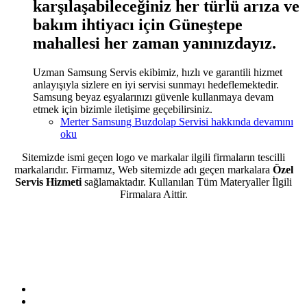
karşılaşabileceğiniz her türlü arıza ve
bakım ihtiyacı için Güneştepe
mahallesi her zaman yanınızdayız.
Uzman Samsung Servis ekibimiz, hızlı ve garantili hizmet
anlayışıyla sizlere en iyi servisi sunmayı hedeflemektedir.
Samsung beyaz eşyalarınızı güvenle kullanmaya devam
etmek için bizimle iletişime geçebilirsiniz.
Merter Samsung Buzdolap Servisi hakkında
devamını
oku
Sitemizde ismi geçen logo ve markalar ilgili firmaların tescilli
markalarıdır. Firmamız, Web sitemizde adı geçen markalara
Özel
Servis Hizmeti
sağlamaktadır. Kullanılan Tüm Materyaller İlgili
Firmalara Aittir.
Sitemizde ismi geçen logo ve markalar ilgili firmanın tescilli
markasıdır. Firmamız sitemizde adı geçen markalara özel servis
hizmeti sağlamaktadır.