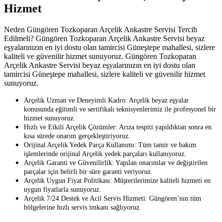
Hizmet
Neden Güngören Tozkoparan Arçelik Ankastre Servisi Tercih
Edilmeli? Güngören Tozkoparan Arçelik Ankastre Servisi beyaz
eşyalarınızın en iyi dostu olan tamircisi Güneştepe mahallesi, sizlere
kaliteli ve güvenilir hizmet sunuyoruz. Güngören Tozkoparan
Arçelik Ankastre Servisi beyaz eşyalarınızın en iyi dostu olan
tamircisi Güneştepe mahallesi, sizlere kaliteli ve güvenilir hizmet
sunuyoruz.
Arçelik Uzman ve Deneyimli Kadro: Arçelik beyaz eşyalar
konusunda eğitimli ve sertifikalı teknisyenlerimiz ile profesyonel bir
hizmet sunuyoruz.
Hızlı ve Etkili Arçelik Çözümler: Arıza tespiti yapıldıktan sonra en
kısa sürede onarım gerçekleştiriyoruz.
Orijinal Arçelik Yedek Parça Kullanımı: Tüm tamir ve bakım
işlemlerinde orijinal Arçelik yedek parçaları kullanıyoruz.
Arçelik Garanti ve Güvenilirlik: Yapılan onarımlar ve değiştirilen
parçalar için belirli bir süre garanti veriyoruz.
Arçelik Uygun Fiyat Politikası: Müşterilerimize kaliteli hizmeti en
uygun fiyatlarla sunuyoruz.
Arçelik 7/24 Destek ve Acil Servis Hizmeti: Güngören’nın tüm
bölgelerine hızlı servis imkanı sağlıyoruz.