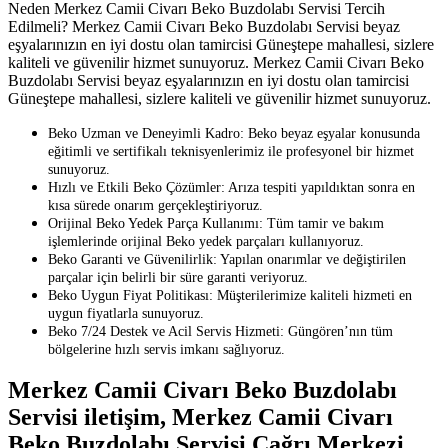
Neden Merkez Camii Civarı Beko Buzdolabı Servisi Tercih
Edilmeli? Merkez Camii Civarı Beko Buzdolabı Servisi beyaz
eşyalarınızın en iyi dostu olan tamircisi Güneştepe mahallesi, sizlere
kaliteli ve güvenilir hizmet sunuyoruz. Merkez Camii Civarı Beko
Buzdolabı Servisi beyaz eşyalarınızın en iyi dostu olan tamircisi
Güneştepe mahallesi, sizlere kaliteli ve güvenilir hizmet sunuyoruz.
Beko Uzman ve Deneyimli Kadro: Beko beyaz eşyalar konusunda
eğitimli ve sertifikalı teknisyenlerimiz ile profesyonel bir hizmet
sunuyoruz.
Hızlı ve Etkili Beko Çözümler: Arıza tespiti yapıldıktan sonra en
kısa sürede onarım gerçekleştiriyoruz.
Orijinal Beko Yedek Parça Kullanımı: Tüm tamir ve bakım
işlemlerinde orijinal Beko yedek parçaları kullanıyoruz.
Beko Garanti ve Güvenilirlik: Yapılan onarımlar ve değiştirilen
parçalar için belirli bir süre garanti veriyoruz.
Beko Uygun Fiyat Politikası: Müşterilerimize kaliteli hizmeti en
uygun fiyatlarla sunuyoruz.
Beko 7/24 Destek ve Acil Servis Hizmeti: Güngören’nın tüm
bölgelerine hızlı servis imkanı sağlıyoruz.
Merkez Camii Civarı Beko Buzdolabı
Servisi iletişim, Merkez Camii Civarı
Beko Buzdolabı Servisi Çağrı Merkezi