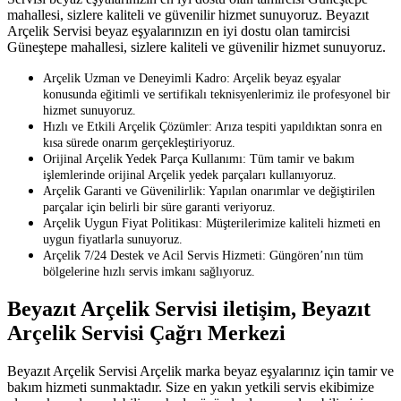
mahallesi, sizlere kaliteli ve güvenilir hizmet sunuyoruz. Beyazıt
Arçelik Servisi beyaz eşyalarınızın en iyi dostu olan tamircisi
Güneştepe mahallesi, sizlere kaliteli ve güvenilir hizmet sunuyoruz.
Arçelik Uzman ve Deneyimli Kadro: Arçelik beyaz eşyalar
konusunda eğitimli ve sertifikalı teknisyenlerimiz ile profesyonel bir
hizmet sunuyoruz.
Hızlı ve Etkili Arçelik Çözümler: Arıza tespiti yapıldıktan sonra en
kısa sürede onarım gerçekleştiriyoruz.
Orijinal Arçelik Yedek Parça Kullanımı: Tüm tamir ve bakım
işlemlerinde orijinal Arçelik yedek parçaları kullanıyoruz.
Arçelik Garanti ve Güvenilirlik: Yapılan onarımlar ve değiştirilen
parçalar için belirli bir süre garanti veriyoruz.
Arçelik Uygun Fiyat Politikası: Müşterilerimize kaliteli hizmeti en
uygun fiyatlarla sunuyoruz.
Arçelik 7/24 Destek ve Acil Servis Hizmeti: Güngören’nın tüm
bölgelerine hızlı servis imkanı sağlıyoruz.
Beyazıt Arçelik Servisi iletişim, Beyazıt
Arçelik Servisi Çağrı Merkezi
Beyazıt Arçelik Servisi Arçelik marka beyaz eşyalarınız için tamir ve
bakım hizmeti sunmaktadır. Size en yakın yetkili servis ekibimize