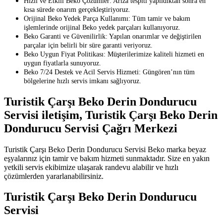
Hızlı ve Etkili Beko Çözümler: Arıza tespiti yapıldıktan sonra en
kısa sürede onarım gerçekleştiriyoruz.
Orijinal Beko Yedek Parça Kullanımı: Tüm tamir ve bakım
işlemlerinde orijinal Beko yedek parçaları kullanıyoruz.
Beko Garanti ve Güvenilirlik: Yapılan onarımlar ve değiştirilen
parçalar için belirli bir süre garanti veriyoruz.
Beko Uygun Fiyat Politikası: Müşterilerimize kaliteli hizmeti en
uygun fiyatlarla sunuyoruz.
Beko 7/24 Destek ve Acil Servis Hizmeti: Güngören’nın tüm
bölgelerine hızlı servis imkanı sağlıyoruz.
Turistik Çarşı Beko Derin Dondurucu
Servisi iletişim, Turistik Çarşı Beko Derin
Dondurucu Servisi Çağrı Merkezi
Turistik Çarşı Beko Derin Dondurucu Servisi Beko marka beyaz
eşyalarınız için tamir ve bakım hizmeti sunmaktadır. Size en yakın
yetkili servis ekibimize ulaşarak randevu alabilir ve hızlı
çözümlerden yararlanabilirsiniz.
Turistik Çarşı Beko Derin Dondurucu
Servisi