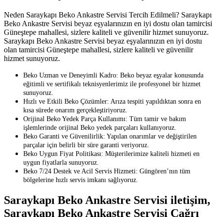
Neden Saraykapı Beko Ankastre Servisi Tercih Edilmeli? Saraykapı
Beko Ankastre Servisi beyaz eşyalarınızın en iyi dostu olan tamircisi
Güneştepe mahallesi, sizlere kaliteli ve güvenilir hizmet sunuyoruz.
Saraykapı Beko Ankastre Servisi beyaz eşyalarınızın en iyi dostu
olan tamircisi Güneştepe mahallesi, sizlere kaliteli ve güvenilir
hizmet sunuyoruz.
Beko Uzman ve Deneyimli Kadro: Beko beyaz eşyalar konusunda
eğitimli ve sertifikalı teknisyenlerimiz ile profesyonel bir hizmet
sunuyoruz.
Hızlı ve Etkili Beko Çözümler: Arıza tespiti yapıldıktan sonra en
kısa sürede onarım gerçekleştiriyoruz.
Orijinal Beko Yedek Parça Kullanımı: Tüm tamir ve bakım
işlemlerinde orijinal Beko yedek parçaları kullanıyoruz.
Beko Garanti ve Güvenilirlik: Yapılan onarımlar ve değiştirilen
parçalar için belirli bir süre garanti veriyoruz.
Beko Uygun Fiyat Politikası: Müşterilerimize kaliteli hizmeti en
uygun fiyatlarla sunuyoruz.
Beko 7/24 Destek ve Acil Servis Hizmeti: Güngören’nın tüm
bölgelerine hızlı servis imkanı sağlıyoruz.
Saraykapı Beko Ankastre Servisi iletişim,
Saraykapı Beko Ankastre Servisi Çağrı