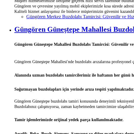
Müşteri hizmetlerimizle iletişime geçerek hızlı servis talebinde bulunab
Güngören ve çevresine yayılmış mobil ekiplerimizle kısa sürede adresi
Kaliteli hizmet anlayışımız ile binlerce müşterimizin güvenini kazandı
Güngören Merkez Buzdolabı Tamircisi: Güvenilir ve Hız
Güngören Güneştepe Mahallesi Buzdola
Güngören Güneştepe Mahallesi Buzdolabı Tamircisi: Güvenilir ve
Güngören Güneştepe Mahallesi'nde buzdolabı arızalarına profesyonel 
Alanında uzman buzdolabı tamircilerimiz ile haftanın her günü h
Soğutmayan buzdolapları için yerinde arıza tespiti yapılmaktadır
Güngören Güneştepe buzdolabı tamiri konusunda deneyimli teknisyenle
Buzdolabınız çalışmıyorsa, zaman kaybetmeden tamircimize ulaşabilirs
Tamir işlemlerimizde orijinal yedek parça kullanılmaktadır.
Arçelik, Beko, Bosch, Siemens, Samsung ve diğer markalara deste