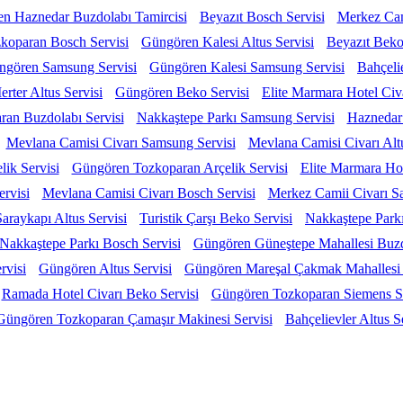
n Haznedar Buzdolabı Tamircisi
Beyazıt Bosch Servisi
Merkez Cam
koparan Bosch Servisi
Güngören Kalesi Altus Servisi
Beyazıt Beko
ngören Samsung Servisi
Güngören Kalesi Samsung Servisi
Bahçeli
erter Altus Servisi
Güngören Beko Servisi
Elite Marmara Hotel Civ
an Buzdolabı Servisi
Nakkaştepe Parkı Samsung Servisi
Haznedar 
Mevlana Camisi Civarı Samsung Servisi
Mevlana Camisi Civarı Altu
ik Servisi
Güngören Tozkoparan Arçelik Servisi
Elite Marmara Hot
ervisi
Mevlana Camisi Civarı Bosch Servisi
Merkez Camii Civarı S
Saraykapı Altus Servisi
Turistik Çarşı Beko Servisi
Nakkaştepe Parkı
Nakkaştepe Parkı Bosch Servisi
Güngören Güneştepe Mahallesi Buzd
rvisi
Güngören Altus Servisi
Güngören Mareşal Çakmak Mahallesi 
Ramada Hotel Civarı Beko Servisi
Güngören Tozkoparan Siemens Se
Güngören Tozkoparan Çamaşır Makinesi Servisi
Bahçelievler Altus S