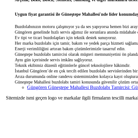
Uygun fiyat garantisi ile Güneştepe Mahallesi'nde lider konumday
Buzdolabınızın motoru çalışmıyor ya da ses yapıyorsa hemen bizi aray
Güngören genelinde hızlı servis ağımız ile sorunlara anında müdahale 
Ev tipi ve ticari buzdolapları için teknik destek sunuyoruz.
Her marka buzdolabı için tamir, bakım ve yedek parça hizmeti sağlama
Enerji verimliliğini artıran bakım çözümlerimizle tasarruf edin.
Güneştepe buzdolabı tamircisi olarak müşteri memnuniyetini ön pland
Aynı gün içerisinde servis imkânı sağlıyoruz.
Teknik ekibimiz düzenli eğitimlerle güncel teknolojilere hâkimdir.
İstanbul Güngören’de en çok tercih edilen buzdolabı servislerinden bir
Arıza durumunda online randevu sistemimizden kolayca kayıt oluşturab
Güneştepe Mahallesi buzdolabı tamiri konusunda güvenilir çözüm ortağ
Güngören Güneştepe Mahallesi Buzdolabı Tamircisi: Güv
Sitemizde ismi geçen logo ve markalar ilgili firmaların tescilli mar
Sitemizde ismi geçen logo ve markalar ilgili firmanın tescilli ma