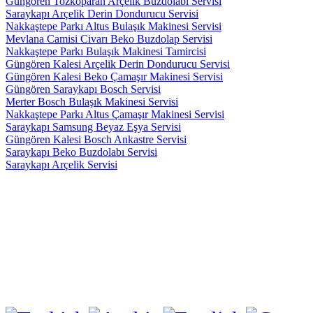
Güngören Tozkoparan Arçelik Buzdolabı Servisi
Saraykapı Arçelik Derin Dondurucu Servisi
Nakkaştepe Parkı Altus Bulaşık Makinesi Servisi
Mevlana Camisi Civarı Beko Buzdolap Servisi
Nakkaştepe Parkı Bulaşık Makinesi Tamircisi
Güngören Kalesi Arçelik Derin Dondurucu Servisi
Güngören Kalesi Beko Çamaşır Makinesi Servisi
Güngören Saraykapı Bosch Servisi
Merter Bosch Bulaşık Makinesi Servisi
Nakkaştepe Parkı Altus Çamaşır Makinesi Servisi
Saraykapı Samsung Beyaz Eşya Servisi
Güngören Kalesi Bosch Ankastre Servisi
Saraykapı Beko Buzdolabı Servisi
Saraykapı Arçelik Servisi