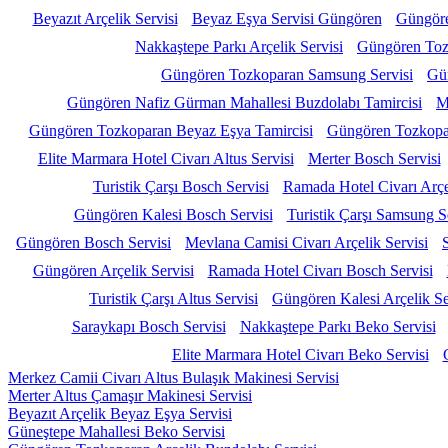
Beyazıt Arçelik Servisi
Beyaz Eşya Servisi Güngören
Güngöre
Nakkaştepe Parkı Arçelik Servisi
Güngören Toz
Güngören Tozkoparan Samsung Servisi
Gü
Güngören Nafiz Gürman Mahallesi Buzdolabı Tamircisi
M
Güngören Tozkoparan Beyaz Eşya Tamircisi
Güngören Tozkopar
Elite Marmara Hotel Civarı Altus Servisi
Merter Bosch Servisi
Turistik Çarşı Bosch Servisi
Ramada Hotel Civarı Arçel
Güngören Kalesi Bosch Servisi
Turistik Çarşı Samsung S
Güngören Bosch Servisi
Mevlana Camisi Civarı Arçelik Servisi
Güngören Arçelik Servisi
Ramada Hotel Civarı Bosch Servisi
Turistik Çarşı Altus Servisi
Güngören Kalesi Arçelik Se
Saraykapı Bosch Servisi
Nakkaştepe Parkı Beko Servisi
Elite Marmara Hotel Civarı Beko Servisi
Merkez Camii Civarı Altus Bulaşık Makinesi Servisi
Merter Altus Çamaşır Makinesi Servisi
Beyazıt Arçelik Beyaz Eşya Servisi
Güneştepe Mahallesi Beko Servisi