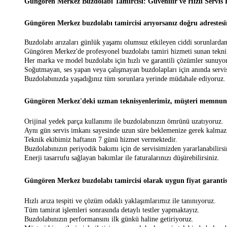
Güngören Merkez Buzdolabı Tamircisi: Güvenilir ve Hızlı Servis 
Güngören Merkez buzdolabı tamircisi arıyorsanız doğru adrestesi
Buzdolabı arızaları günlük yaşamı olumsuz etkileyen ciddi sorunlardan
Güngören Merkez'de profesyonel buzdolabı tamiri hizmeti sunan teknik 
Her marka ve model buzdolabı için hızlı ve garantili çözümler sunuyo
Soğutmayan, ses yapan veya çalışmayan buzdolapları için anında servis
Buzdolabınızda yaşadığınız tüm sorunlara yerinde müdahale ediyoruz.
Güngören Merkez'deki uzman teknisyenlerimiz, müşteri memnuniy
Orijinal yedek parça kullanımı ile buzdolabınızın ömrünü uzatıyoruz.
Aynı gün servis imkanı sayesinde uzun süre beklemenize gerek kalmaz
Teknik ekibimiz haftanın 7 günü hizmet vermektedir.
Buzdolabınızın periyodik bakımı için de servisimizden yararlanabilirsi
Enerji tasarrufu sağlayan bakımlar ile faturalarınızı düşürebilirsiniz.
Güngören Merkez buzdolabı tamircisi olarak uygun fiyat garantis
Hızlı arıza tespiti ve çözüm odaklı yaklaşımlarımız ile tanınıyoruz.
Tüm tamirat işlemleri sonrasında detaylı testler yapmaktayız.
Buzdolabınızın performansını ilk günkü haline getiriyoruz.