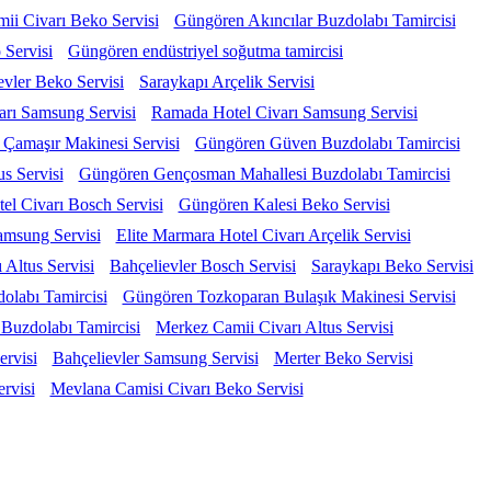
ii Civarı Beko Servisi
Güngören Akıncılar Buzdolabı Tamircisi
 Servisi
Güngören endüstriyel soğutma tamircisi
evler Beko Servisi
Saraykapı Arçelik Servisi
arı Samsung Servisi
Ramada Hotel Civarı Samsung Servisi
Çamaşır Makinesi Servisi
Güngören Güven Buzdolabı Tamircisi
s Servisi
Güngören Gençosman Mahallesi Buzdolabı Tamircisi
el Civarı Bosch Servisi
Güngören Kalesi Beko Servisi
amsung Servisi
Elite Marmara Hotel Civarı Arçelik Servisi
 Altus Servisi
Bahçelievler Bosch Servisi
Saraykapı Beko Servisi
olabı Tamircisi
Güngören Tozkoparan Bulaşık Makinesi Servisi
Buzdolabı Tamircisi
Merkez Camii Civarı Altus Servisi
rvisi
Bahçelievler Samsung Servisi
Merter Beko Servisi
ervisi
Mevlana Camisi Civarı Beko Servisi