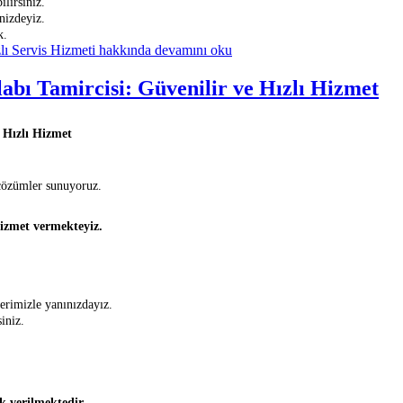
ilirsiniz.
nizdeyiz.
k.
lı Servis Hizmeti hakkında
devamını oku
bı Tamircisi: Güvenilir ve Hızlı Hizmet
 Hızlı Hizmet
çözümler sunuyoruz.
izmet vermekteyiz.
.
rimizle yanınızdayız.
iniz.
k verilmektedir.