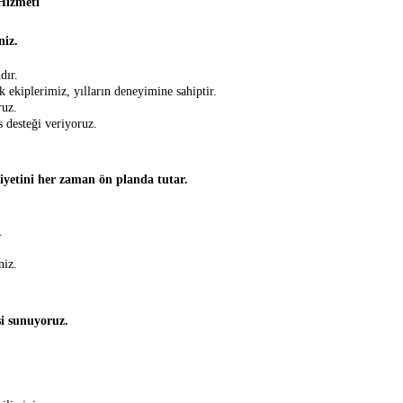
Hizmeti
niz.
dır.
ekiplerimiz, yılların deneyimine sahiptir.
ruz.
 desteği veriyoruz.
etini her zaman ön planda tutar.
.
niz.
i sunuyoruz.