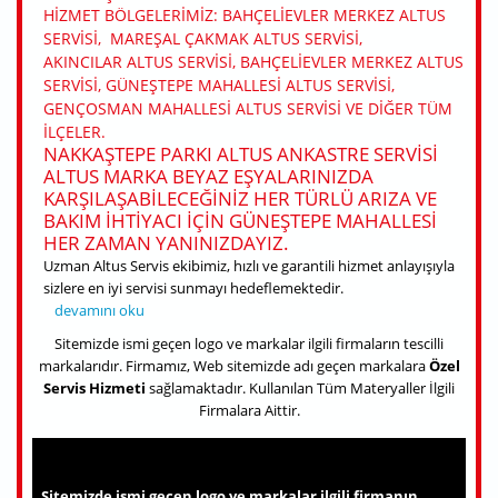
HIZMET BÖLGELERIMIZ: BAHÇELIEVLER MERKEZ ALTUS
SERVISI, MAREŞAL ÇAKMAK ALTUS SERVISI,
AKINCILAR ALTUS SERVISI, BAHÇELIEVLER MERKEZ ALTUS
SERVISI, GÜNEŞTEPE MAHALLESI ALTUS SERVISI,
GENÇOSMAN MAHALLESI ALTUS SERVISI VE DIĞER TÜM
ILÇELER.
NAKKAŞTEPE PARKI ALTUS ANKASTRE SERVISI
ALTUS MARKA BEYAZ EŞYALARINIZDA
KARŞILAŞABILECEĞINIZ HER TÜRLÜ ARIZA VE
BAKIM IHTIYACI IÇIN GÜNEŞTEPE MAHALLESI
HER ZAMAN YANINIZDAYIZ.
Uzman Altus Servis ekibimiz, hızlı ve garantili hizmet anlayışıyla
sizlere en iyi servisi sunmayı hedeflemektedir.
Güngören Nakkaştepe Parkı Altus Servisi hakkında
devamını oku
Sitemizde ismi geçen logo ve markalar ilgili firmaların tescilli
markalarıdır. Firmamız, Web sitemizde adı geçen markalara
Özel
Servis Hizmeti
sağlamaktadır. Kullanılan Tüm Materyaller İlgili
Firmalara Aittir.
Sitemizde ismi geçen logo ve markalar ilgili firmanın