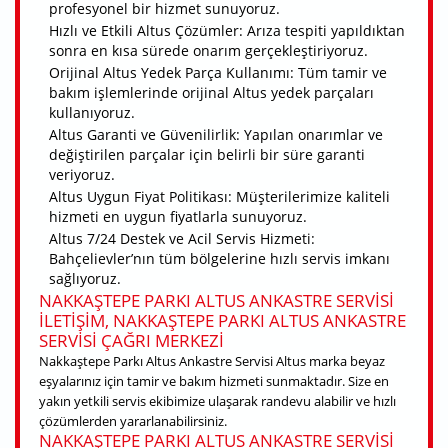
profesyonel bir hizmet sunuyoruz.
Hızlı ve Etkili Altus Çözümler: Arıza tespiti yapıldıktan
sonra en kısa sürede onarım gerçekleştiriyoruz.
Orijinal Altus Yedek Parça Kullanımı: Tüm tamir ve
bakım işlemlerinde orijinal Altus yedek parçaları
kullanıyoruz.
Altus Garanti ve Güvenilirlik: Yapılan onarımlar ve
değiştirilen parçalar için belirli bir süre garanti
veriyoruz.
Altus Uygun Fiyat Politikası: Müşterilerimize kaliteli
hizmeti en uygun fiyatlarla sunuyoruz.
Altus 7/24 Destek ve Acil Servis Hizmeti:
Bahçelievler’nın tüm bölgelerine hızlı servis imkanı
sağlıyoruz.
NAKKAŞTEPE PARKI ALTUS ANKASTRE SERVISI
ILETIŞIM, NAKKAŞTEPE PARKI ALTUS ANKASTRE
SERVISI ÇAĞRI MERKEZI
Nakkaştepe Parkı Altus Ankastre Servisi Altus marka beyaz
eşyalarınız için tamir ve bakım hizmeti sunmaktadır. Size en
yakın yetkili servis ekibimize ulaşarak randevu alabilir ve hızlı
çözümlerden yararlanabilirsiniz.
NAKKAŞTEPE PARKI ALTUS ANKASTRE SERVISI