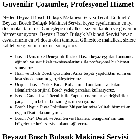
Güvenilir Çözümler, Profesyonel Hizmet
Neden Beyazıt Bosch Bulaşık Makinesi Servisi Tercih Edilmeli?
Beyazıt Bosch Bulaşık Makinesi Servisi beyaz eşyalarınızın en iyi
dostu olan tamircisi Güneştepe mahallesi, sizlere kaliteli ve güvenilir
hizmet sunuyoruz. Beyazıt Bosch Bulaşık Makinesi Servisi beyaz
eşyalarınızın en iyi dostu olan tamircisi Güneştepe mahallesi, sizlere
kaliteli ve güvenilir hizmet sunuyoruz.
Bosch Uzman ve Deneyimli Kadro: Bosch beyaz eşyalar konusunda
eğitimli ve sertifikalı teknisyenlerimiz ile profesyonel bir hizmet
sunuyoruz.
Hızlı ve Etkili Bosch Çözümler: Arıza tespiti yapıldıktan sonra en
kısa sürede onarım gerçekleştiriyoruz.
Orijinal Bosch Yedek Parça Kullanımı: Tüm tamir ve bakım
işlemlerinde orijinal Bosch yedek parçaları kullanıyoruz.
Bosch Garanti ve Güvenilirlik: Yapılan onarımlar ve değiştirilen
parçalar için belirli bir süre garanti veriyoruz.
Bosch Uygun Fiyat Politikası: Müşterilerimize kaliteli hizmeti en
uygun fiyatlarla sunuyoruz.
Bosch 7/24 Destek ve Acil Servis Hizmeti: Güngören’nın tüm
bölgelerine hızlı servis imkanı sağlıyoruz.
Beyazıt Bosch Bulaşık Makinesi Servisi