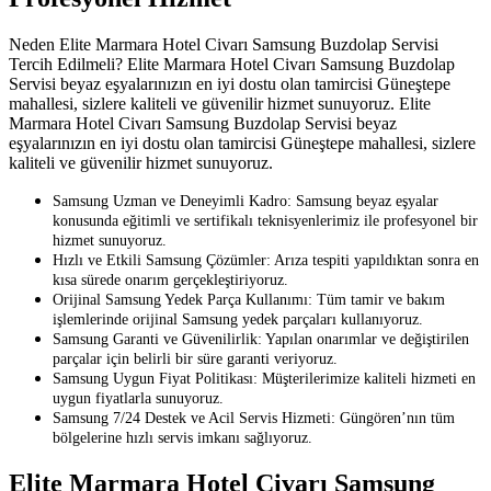
Neden Elite Marmara Hotel Civarı Samsung Buzdolap Servisi
Tercih Edilmeli? Elite Marmara Hotel Civarı Samsung Buzdolap
Servisi beyaz eşyalarınızın en iyi dostu olan tamircisi Güneştepe
mahallesi, sizlere kaliteli ve güvenilir hizmet sunuyoruz. Elite
Marmara Hotel Civarı Samsung Buzdolap Servisi beyaz
eşyalarınızın en iyi dostu olan tamircisi Güneştepe mahallesi, sizlere
kaliteli ve güvenilir hizmet sunuyoruz.
Samsung Uzman ve Deneyimli Kadro: Samsung beyaz eşyalar
konusunda eğitimli ve sertifikalı teknisyenlerimiz ile profesyonel bir
hizmet sunuyoruz.
Hızlı ve Etkili Samsung Çözümler: Arıza tespiti yapıldıktan sonra en
kısa sürede onarım gerçekleştiriyoruz.
Orijinal Samsung Yedek Parça Kullanımı: Tüm tamir ve bakım
işlemlerinde orijinal Samsung yedek parçaları kullanıyoruz.
Samsung Garanti ve Güvenilirlik: Yapılan onarımlar ve değiştirilen
parçalar için belirli bir süre garanti veriyoruz.
Samsung Uygun Fiyat Politikası: Müşterilerimize kaliteli hizmeti en
uygun fiyatlarla sunuyoruz.
Samsung 7/24 Destek ve Acil Servis Hizmeti: Güngören’nın tüm
bölgelerine hızlı servis imkanı sağlıyoruz.
Elite Marmara Hotel Civarı Samsung