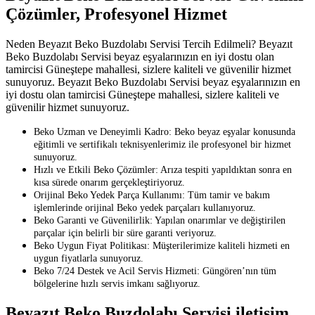
Çözümler, Profesyonel Hizmet
Neden Beyazıt Beko Buzdolabı Servisi Tercih Edilmeli? Beyazıt
Beko Buzdolabı Servisi beyaz eşyalarınızın en iyi dostu olan
tamircisi Güneştepe mahallesi, sizlere kaliteli ve güvenilir hizmet
sunuyoruz. Beyazıt Beko Buzdolabı Servisi beyaz eşyalarınızın en
iyi dostu olan tamircisi Güneştepe mahallesi, sizlere kaliteli ve
güvenilir hizmet sunuyoruz.
Beko Uzman ve Deneyimli Kadro: Beko beyaz eşyalar konusunda
eğitimli ve sertifikalı teknisyenlerimiz ile profesyonel bir hizmet
sunuyoruz.
Hızlı ve Etkili Beko Çözümler: Arıza tespiti yapıldıktan sonra en
kısa sürede onarım gerçekleştiriyoruz.
Orijinal Beko Yedek Parça Kullanımı: Tüm tamir ve bakım
işlemlerinde orijinal Beko yedek parçaları kullanıyoruz.
Beko Garanti ve Güvenilirlik: Yapılan onarımlar ve değiştirilen
parçalar için belirli bir süre garanti veriyoruz.
Beko Uygun Fiyat Politikası: Müşterilerimize kaliteli hizmeti en
uygun fiyatlarla sunuyoruz.
Beko 7/24 Destek ve Acil Servis Hizmeti: Güngören’nın tüm
bölgelerine hızlı servis imkanı sağlıyoruz.
Beyazıt Beko Buzdolabı Servisi iletişim,