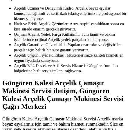
Arçelik Uzman ve Deneyimli Kadro: Arçelik beyaz eşyalar
konusunda eğitimli ve sertifikalı teknisyenlerimiz ile profesyonel bir
hizmet sunuyoruz.
Hızlı ve Etkili Arçelik Çözümler: Arıza tespiti yapıldıktan sonra en
kısa sürede onarım gerçekleştiriyoruz.
Orijinal Arçelik Yedek Parça Kullanımı: Tüm tamir ve bakım
işlemlerinde orijinal Arçelik yedek parçaları kullanıyoruz.
Arçelik Garanti ve Güvenilirlik: Yapılan onarımlar ve değiştirilen
parçalar için belirli bir süre garanti veriyoruz.
Arçelik Uygun Fiyat Politikası: Müşterilerimize kaliteli hizmeti en
uygun fiyatlarla sunuyoruz.
Arçelik 7/24 Destek ve Acil Servis Hizmeti: Güngören’nın tüm
bölgelerine hızlı servis imkanı sağlıyoruz.
Güngören Kalesi Arçelik Çamaşır
Makinesi Servisi iletişim, Güngören
Kalesi Arçelik Çamaşır Makinesi Servisi
Çağrı Merkezi
Güngören Kalesi Arçelik Çamaşır Makinesi Servisi Arçelik marka
beyaz eşyalarınız için tamir ve bakım hizmeti sunmaktadır. Size en
yakın yetkili servis ekibimize ulaşarak randevu alabilir ve hızlı