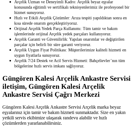
Arçelik Uzman ve Deneyimli Kadro: Arçelik beyaz eşyalar
konusunda eğitimli ve sertifikalı teknisyenlerimiz ile profesyonel bir
hizmet sunuyoruz.
Hızlı ve Etkili Arçelik Çözümler: Arıza tespiti yapıldıktan sonra en
kısa sürede onarım gerçekleştiriyoruz.
Orijinal Arçelik Yedek Parça Kullanımı: Tüm tamir ve bakım
işlemlerinde orijinal Arçelik yedek parçaları kullanıyoruz.
Arçelik Garanti ve Güvenilirlik: Yapılan onarımlar ve değiştirilen
parçalar için belirli bir süre garanti veriyoruz.
Arçelik Uygun Fiyat Politikası: Müşterilerimize kaliteli hizmeti en
uygun fiyatlarla sunuyoruz.
Arçelik 7/24 Destek ve Acil Servis Hizmeti: Bahçelievler’nın tüm
bölgelerine hızlı servis imkanı sağlıyoruz.
Güngören Kalesi Arçelik Ankastre Servisi
iletişim, Güngören Kalesi Arçelik
Ankastre Servisi Çağrı Merkezi
Güngören Kalesi Arçelik Ankastre Servisi Arçelik marka beyaz
eşyalarınız için tamir ve bakım hizmeti sunmaktadır. Size en yakın
yetkili servis ekibimize ulaşarak randevu alabilir ve hızlı
çözümlerden yararlanabilirsiniz.