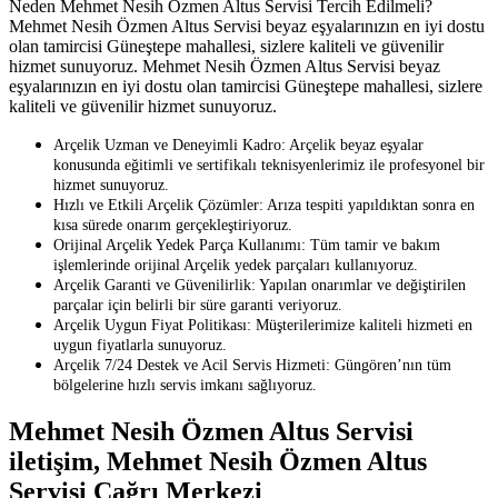
Neden Mehmet Nesih Özmen Altus Servisi Tercih Edilmeli?
Mehmet Nesih Özmen Altus Servisi beyaz eşyalarınızın en iyi dostu
olan tamircisi Güneştepe mahallesi, sizlere kaliteli ve güvenilir
hizmet sunuyoruz. Mehmet Nesih Özmen Altus Servisi beyaz
eşyalarınızın en iyi dostu olan tamircisi Güneştepe mahallesi, sizlere
kaliteli ve güvenilir hizmet sunuyoruz.
Arçelik Uzman ve Deneyimli Kadro: Arçelik beyaz eşyalar
konusunda eğitimli ve sertifikalı teknisyenlerimiz ile profesyonel bir
hizmet sunuyoruz.
Hızlı ve Etkili Arçelik Çözümler: Arıza tespiti yapıldıktan sonra en
kısa sürede onarım gerçekleştiriyoruz.
Orijinal Arçelik Yedek Parça Kullanımı: Tüm tamir ve bakım
işlemlerinde orijinal Arçelik yedek parçaları kullanıyoruz.
Arçelik Garanti ve Güvenilirlik: Yapılan onarımlar ve değiştirilen
parçalar için belirli bir süre garanti veriyoruz.
Arçelik Uygun Fiyat Politikası: Müşterilerimize kaliteli hizmeti en
uygun fiyatlarla sunuyoruz.
Arçelik 7/24 Destek ve Acil Servis Hizmeti: Güngören’nın tüm
bölgelerine hızlı servis imkanı sağlıyoruz.
Mehmet Nesih Özmen Altus Servisi
iletişim, Mehmet Nesih Özmen Altus
Servisi Çağrı Merkezi