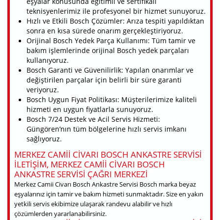
eşyalar konusunda eğitimli ve sertifikalı
teknisyenlerimiz ile profesyonel bir hizmet sunuyoruz.
Hızlı ve Etkili Bosch Çözümler: Arıza tespiti yapıldıktan
sonra en kısa sürede onarım gerçekleştiriyoruz.
Orijinal Bosch Yedek Parça Kullanımı: Tüm tamir ve
bakım işlemlerinde orijinal Bosch yedek parçaları
kullanıyoruz.
Bosch Garanti ve Güvenilirlik: Yapılan onarımlar ve
değiştirilen parçalar için belirli bir süre garanti
veriyoruz.
Bosch Uygun Fiyat Politikası: Müşterilerimize kaliteli
hizmeti en uygun fiyatlarla sunuyoruz.
Bosch 7/24 Destek ve Acil Servis Hizmeti:
Güngören’nın tüm bölgelerine hızlı servis imkanı
sağlıyoruz.
MERKEZ CAMII CIVARI BOSCH ANKASTRE SERVISI
ILETIŞIM, MERKEZ CAMII CIVARI BOSCH
ANKASTRE SERVISI ÇAĞRI MERKEZI
Merkez Camii Civarı Bosch Ankastre Servisi Bosch marka beyaz
eşyalarınız için tamir ve bakım hizmeti sunmaktadır. Size en yakın
yetkili servis ekibimize ulaşarak randevu alabilir ve hızlı
çözümlerden yararlanabilirsiniz.