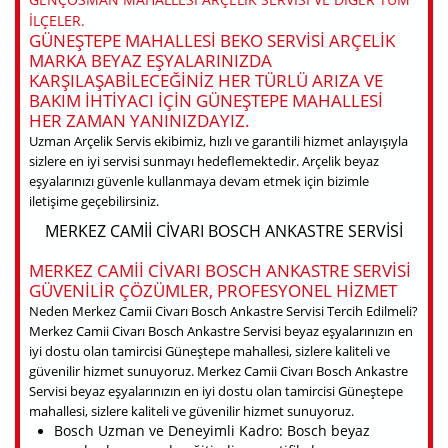
ILÇELER.
GÜNEŞTEPE MAHALLESI BEKO SERVISI ARÇELIK
MARKA BEYAZ EŞYALARINIZDA
KARŞILAŞABILECEĞINIZ HER TÜRLÜ ARIZA VE
BAKIM IHTIYACI IÇIN GÜNEŞTEPE MAHALLESI
HER ZAMAN YANINIZDAYIZ.
Uzman Arçelik Servis ekibimiz, hızlı ve garantili hizmet anlayışıyla
sizlere en iyi servisi sunmayı hedeflemektedir. Arçelik beyaz
eşyalarınızı güvenle kullanmaya devam etmek için bizimle
iletişime geçebilirsiniz.
MERKEZ CAMII CIVARI BOSCH ANKASTRE SERVISI
MERKEZ CAMII CIVARI BOSCH ANKASTRE SERVISI
GÜVENILIR ÇÖZÜMLER, PROFESYONEL HIZMET
Neden Merkez Camii Civarı Bosch Ankastre Servisi Tercih Edilmeli?
Merkez Camii Civarı Bosch Ankastre Servisi beyaz eşyalarınızın en
iyi dostu olan tamircisi Güneştepe mahallesi, sizlere kaliteli ve
güvenilir hizmet sunuyoruz. Merkez Camii Civarı Bosch Ankastre
Servisi beyaz eşyalarınızın en iyi dostu olan tamircisi Güneştepe
mahallesi, sizlere kaliteli ve güvenilir hizmet sunuyoruz.
Bosch Uzman ve Deneyimli Kadro: Bosch beyaz