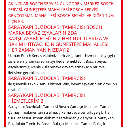
AKINCILAR BOSCH SERVISI, GÜNGÖREN MERKEZ BOSCH
SERVISI, GÜNEŞTEPE MAHALLESI BOSCH SERVISI,
GENÇOSMAN MAHALLESI BOSCH SERVISI VE DIĞER TÜM
ILÇELER.
SARAYKAPI BUZDOLABI TAMIRCISI BOSCH
MARKA BEYAZ EŞYALARINIZDA
KARŞILAŞABILECEĞINIZ HER TÜRLÜ ARIZA VE
BAKIM IHTIYACI IÇIN GÜNEŞTEPE MAHALLESI
HER ZAMAN YANINIZDAYIZ.
Uzman Bosch Servis ekibimiz, hızlı ve garantili hizmet anlayışıyla
sizlere en iyi servisi sunmayı hedeflemektedir. Bosch beyaz
eşyalarınızı güvenle kullanmaya devam etmek için bizimle
iletişime geçebilirsiniz.
SARAYKAPI BUZDOLABI TAMIRCISI
ile güvenilir teknik servis hizmeti alın, beyaz eşyalarınızın ömrünü
uzatın!
SARAYKAPI BUZDOLABI TAMIRCISI
HIZMETLERIMIZ
Saraykapı Buzdolabı Tamircisi Bosch Çamaşır Makinesi Tamiri:
Çamaşır makinenizin su alma, yıkama veya centrifuge gibi her
türlü arızasını uzman ekibimiz tarafından gideriyoruz. Saraykapı
Buzdolabı Tamircisi Bosch Bulaşık Makinesi Tamiri: Bulaşık