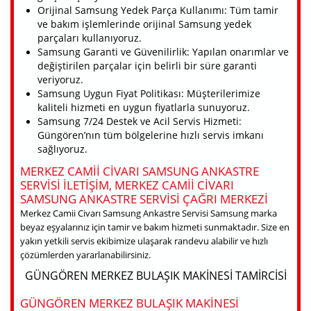
Orijinal Samsung Yedek Parça Kullanımı: Tüm tamir
ve bakım işlemlerinde orijinal Samsung yedek
parçaları kullanıyoruz.
Samsung Garanti ve Güvenilirlik: Yapılan onarımlar ve
değiştirilen parçalar için belirli bir süre garanti
veriyoruz.
Samsung Uygun Fiyat Politikası: Müşterilerimize
kaliteli hizmeti en uygun fiyatlarla sunuyoruz.
Samsung 7/24 Destek ve Acil Servis Hizmeti:
Güngören’nın tüm bölgelerine hızlı servis imkanı
sağlıyoruz.
MERKEZ CAMII CIVARI SAMSUNG ANKASTRE
SERVISI ILETIŞIM, MERKEZ CAMII CIVARI
SAMSUNG ANKASTRE SERVISI ÇAĞRI MERKEZI
Merkez Camii Civarı Samsung Ankastre Servisi Samsung marka
beyaz eşyalarınız için tamir ve bakım hizmeti sunmaktadır. Size en
yakın yetkili servis ekibimize ulaşarak randevu alabilir ve hızlı
çözümlerden yararlanabilirsiniz.
GÜNGÖREN MERKEZ BULAŞIK MAKINESI TAMIRCISI
GÜNGÖREN MERKEZ BULAŞIK MAKINESI