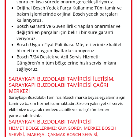
sonra en kısa sürede onarım gerçekleştiriyoruz.
Orijinal Bosch Yedek Parça Kullanımı: Tüm tamir ve
bakım işlemlerinde orijinal Bosch yedek parçaları
kullanıyoruz.
Bosch Garanti ve Güvenilirlik: Yapılan onarımlar ve
değiştirilen parçalar için belirli bir süre garanti
veriyoruz.
Bosch Uygun Fiyat Politikası: Müşterilerimize kaliteli
hizmeti en uygun fiyatlarla sunuyoruz.
Bosch 7/24 Destek ve Acil Servis Hizmeti:
Güngören’nın tüm bölgelerine hızlı servis imkanı
sağlıyoruz.
SARAYKAPI BUZDOLABI TAMIRCISI ILETIŞIM,
SARAYKAPI BUZDOLABI TAMIRCISI ÇAĞRI
MERKEZI
Saraykapı Buzdolabı Tamircisi Bosch marka beyaz eşyalarınız için
tamir ve bakım hizmeti sunmaktadır. Size en yakın yetkili servis
ekibimize ulaşarak randevu alabilir ve hızlı çözümlerden
yararlanabilirsiniz.
SARAYKAPI BUZDOLABI TAMIRCISI
HIZMET BÖLGELERIMIZ: GÜNGÖREN MERKEZ BOSCH
SERVISI, MAREŞAL ÇAKMAK BOSCH SERVISI,