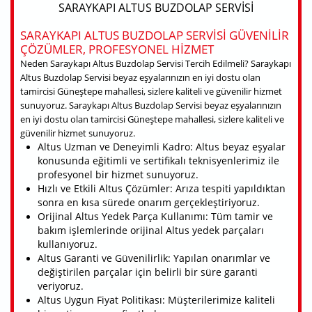
SARAYKAPI ALTUS BUZDOLAP SERVISI
SARAYKAPI ALTUS BUZDOLAP SERVISI GÜVENILIR
ÇÖZÜMLER, PROFESYONEL HIZMET
Neden Saraykapı Altus Buzdolap Servisi Tercih Edilmeli? Saraykapı
Altus Buzdolap Servisi beyaz eşyalarınızın en iyi dostu olan
tamircisi Güneştepe mahallesi, sizlere kaliteli ve güvenilir hizmet
sunuyoruz. Saraykapı Altus Buzdolap Servisi beyaz eşyalarınızın
en iyi dostu olan tamircisi Güneştepe mahallesi, sizlere kaliteli ve
güvenilir hizmet sunuyoruz.
Altus Uzman ve Deneyimli Kadro: Altus beyaz eşyalar
konusunda eğitimli ve sertifikalı teknisyenlerimiz ile
profesyonel bir hizmet sunuyoruz.
Hızlı ve Etkili Altus Çözümler: Arıza tespiti yapıldıktan
sonra en kısa sürede onarım gerçekleştiriyoruz.
Orijinal Altus Yedek Parça Kullanımı: Tüm tamir ve
bakım işlemlerinde orijinal Altus yedek parçaları
kullanıyoruz.
Altus Garanti ve Güvenilirlik: Yapılan onarımlar ve
değiştirilen parçalar için belirli bir süre garanti
veriyoruz.
Altus Uygun Fiyat Politikası: Müşterilerimize kaliteli