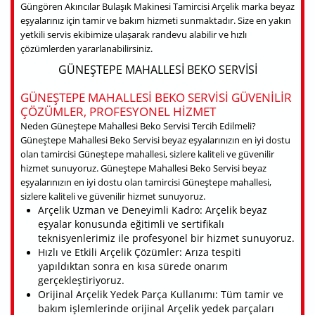
Güngören Akıncılar Bulaşık Makinesi Tamircisi Arçelik marka beyaz
eşyalarınız için tamir ve bakım hizmeti sunmaktadır. Size en yakın
yetkili servis ekibimize ulaşarak randevu alabilir ve hızlı
çözümlerden yararlanabilirsiniz.
GÜNEŞTEPE MAHALLESI BEKO SERVISI
GÜNEŞTEPE MAHALLESI BEKO SERVISI GÜVENILIR
ÇÖZÜMLER, PROFESYONEL HIZMET
Neden Güneştepe Mahallesi Beko Servisi Tercih Edilmeli?
Güneştepe Mahallesi Beko Servisi beyaz eşyalarınızın en iyi dostu
olan tamircisi Güneştepe mahallesi, sizlere kaliteli ve güvenilir
hizmet sunuyoruz. Güneştepe Mahallesi Beko Servisi beyaz
eşyalarınızın en iyi dostu olan tamircisi Güneştepe mahallesi,
sizlere kaliteli ve güvenilir hizmet sunuyoruz.
Arçelik Uzman ve Deneyimli Kadro: Arçelik beyaz
eşyalar konusunda eğitimli ve sertifikalı
teknisyenlerimiz ile profesyonel bir hizmet sunuyoruz.
Hızlı ve Etkili Arçelik Çözümler: Arıza tespiti
yapıldıktan sonra en kısa sürede onarım
gerçekleştiriyoruz.
Orijinal Arçelik Yedek Parça Kullanımı: Tüm tamir ve
bakım işlemlerinde orijinal Arçelik yedek parçaları