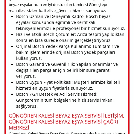
beyaz eşyalarınızın en iyi dostu olan tamircisi Güneştepe
mahallesi, sizlere kaliteli ve güvenilir hizmet sunuyoruz.
Bosch Uzman ve Deneyimli Kadro: Bosch beyaz
eşyalar konusunda eğitimli ve sertifikalı
teknisyenlerimiz ile profesyonel bir hizmet sunuyoruz.
Hızlı ve Etkili Bosch Çözümler: Arıza tespiti yapıldıktan
sonra en kısa sürede onarım gerçekleştiriyoruz.
Orijinal Bosch Yedek Parça Kullanımı: Tüm tamir ve
bakım işlemlerinde orijinal Bosch yedek parçaları
kullanıyoruz.
Bosch Garanti ve Güvenilirlik: Yapılan onarımlar ve
değiştirilen parçalar için belirli bir süre garanti
veriyoruz.
Bosch Uygun Fiyat Politikası: Müşterilerimize kaliteli
hizmeti en uygun fiyatlarla sunuyoruz.
Bosch 7/24 Destek ve Acil Servis Hizmeti:
Güngören’nın tüm bölgelerine hızlı servis imkanı
sağlıyoruz.
GÜNGÖREN KALESI BEYAZ EŞYA SERVISI ILETIŞIM,
GÜNGÖREN KALESI BEYAZ EŞYA SERVISI ÇAĞRI
MERKEZI
Güngören Kalesi Beyaz Eşya Servisi Bosch marka beyaz eşyalarınız