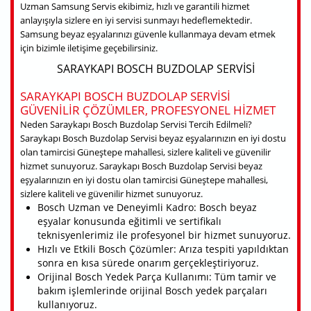
Uzman Samsung Servis ekibimiz, hızlı ve garantili hizmet
anlayışıyla sizlere en iyi servisi sunmayı hedeflemektedir.
Samsung beyaz eşyalarınızı güvenle kullanmaya devam etmek
için bizimle iletişime geçebilirsiniz.
SARAYKAPI BOSCH BUZDOLAP SERVISI
SARAYKAPI BOSCH BUZDOLAP SERVISI
GÜVENILIR ÇÖZÜMLER, PROFESYONEL HIZMET
Neden Saraykapı Bosch Buzdolap Servisi Tercih Edilmeli?
Saraykapı Bosch Buzdolap Servisi beyaz eşyalarınızın en iyi dostu
olan tamircisi Güneştepe mahallesi, sizlere kaliteli ve güvenilir
hizmet sunuyoruz. Saraykapı Bosch Buzdolap Servisi beyaz
eşyalarınızın en iyi dostu olan tamircisi Güneştepe mahallesi,
sizlere kaliteli ve güvenilir hizmet sunuyoruz.
Bosch Uzman ve Deneyimli Kadro: Bosch beyaz
eşyalar konusunda eğitimli ve sertifikalı
teknisyenlerimiz ile profesyonel bir hizmet sunuyoruz.
Hızlı ve Etkili Bosch Çözümler: Arıza tespiti yapıldıktan
sonra en kısa sürede onarım gerçekleştiriyoruz.
Orijinal Bosch Yedek Parça Kullanımı: Tüm tamir ve
bakım işlemlerinde orijinal Bosch yedek parçaları
kullanıyoruz.