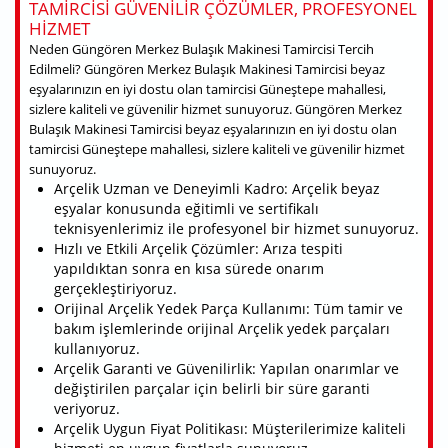
TAMIRCISI GÜVENILIR ÇÖZÜMLER, PROFESYONEL
HIZMET
Neden Güngören Merkez Bulaşık Makinesi Tamircisi Tercih
Edilmeli? Güngören Merkez Bulaşık Makinesi Tamircisi beyaz
eşyalarınızın en iyi dostu olan tamircisi Güneştepe mahallesi,
sizlere kaliteli ve güvenilir hizmet sunuyoruz. Güngören Merkez
Bulaşık Makinesi Tamircisi beyaz eşyalarınızın en iyi dostu olan
tamircisi Güneştepe mahallesi, sizlere kaliteli ve güvenilir hizmet
sunuyoruz.
Arçelik Uzman ve Deneyimli Kadro: Arçelik beyaz
eşyalar konusunda eğitimli ve sertifikalı
teknisyenlerimiz ile profesyonel bir hizmet sunuyoruz.
Hızlı ve Etkili Arçelik Çözümler: Arıza tespiti
yapıldıktan sonra en kısa sürede onarım
gerçekleştiriyoruz.
Orijinal Arçelik Yedek Parça Kullanımı: Tüm tamir ve
bakım işlemlerinde orijinal Arçelik yedek parçaları
kullanıyoruz.
Arçelik Garanti ve Güvenilirlik: Yapılan onarımlar ve
değiştirilen parçalar için belirli bir süre garanti
veriyoruz.
Arçelik Uygun Fiyat Politikası: Müşterilerimize kaliteli