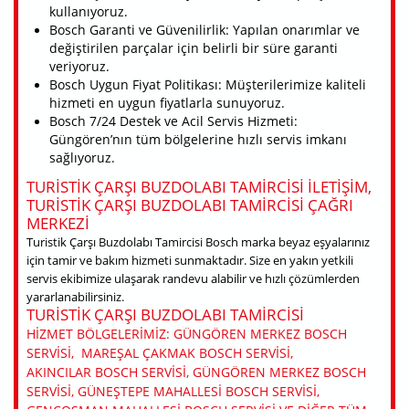
kullanıyoruz.
Bosch Garanti ve Güvenilirlik: Yapılan onarımlar ve
değiştirilen parçalar için belirli bir süre garanti
veriyoruz.
Bosch Uygun Fiyat Politikası: Müşterilerimize kaliteli
hizmeti en uygun fiyatlarla sunuyoruz.
Bosch 7/24 Destek ve Acil Servis Hizmeti:
Güngören’nın tüm bölgelerine hızlı servis imkanı
sağlıyoruz.
TURISTIK ÇARŞI BUZDOLABI TAMIRCISI ILETIŞIM,
TURISTIK ÇARŞI BUZDOLABI TAMIRCISI ÇAĞRI
MERKEZI
Turistik Çarşı Buzdolabı Tamircisi Bosch marka beyaz eşyalarınız
için tamir ve bakım hizmeti sunmaktadır. Size en yakın yetkili
servis ekibimize ulaşarak randevu alabilir ve hızlı çözümlerden
yararlanabilirsiniz.
TURISTIK ÇARŞI BUZDOLABI TAMIRCISI
HIZMET BÖLGELERIMIZ: GÜNGÖREN MERKEZ BOSCH
SERVISI, MAREŞAL ÇAKMAK BOSCH SERVISI,
AKINCILAR BOSCH SERVISI, GÜNGÖREN MERKEZ BOSCH
SERVISI, GÜNEŞTEPE MAHALLESI BOSCH SERVISI,