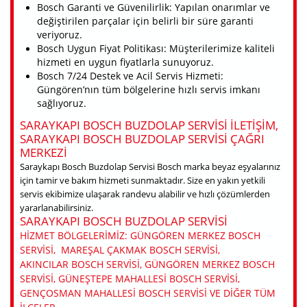
Bosch Garanti ve Güvenilirlik: Yapılan onarımlar ve
değiştirilen parçalar için belirli bir süre garanti
veriyoruz.
Bosch Uygun Fiyat Politikası: Müşterilerimize kaliteli
hizmeti en uygun fiyatlarla sunuyoruz.
Bosch 7/24 Destek ve Acil Servis Hizmeti:
Güngören’nın tüm bölgelerine hızlı servis imkanı
sağlıyoruz.
SARAYKAPI BOSCH BUZDOLAP SERVISI ILETIŞIM,
SARAYKAPI BOSCH BUZDOLAP SERVISI ÇAĞRI
MERKEZI
Saraykapı Bosch Buzdolap Servisi Bosch marka beyaz eşyalarınız
için tamir ve bakım hizmeti sunmaktadır. Size en yakın yetkili
servis ekibimize ulaşarak randevu alabilir ve hızlı çözümlerden
yararlanabilirsiniz.
SARAYKAPI BOSCH BUZDOLAP SERVISI
HIZMET BÖLGELERIMIZ: GÜNGÖREN MERKEZ BOSCH
SERVISI, MAREŞAL ÇAKMAK BOSCH SERVISI,
AKINCILAR BOSCH SERVISI, GÜNGÖREN MERKEZ BOSCH
SERVISI, GÜNEŞTEPE MAHALLESI BOSCH SERVISI,
GENÇOSMAN MAHALLESI BOSCH SERVISI VE DIĞER TÜM