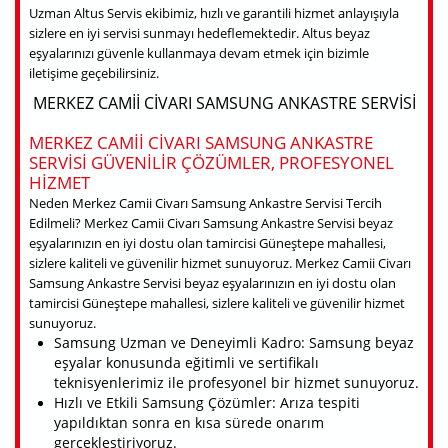
Uzman Altus Servis ekibimiz, hızlı ve garantili hizmet anlayışıyla
sizlere en iyi servisi sunmayı hedeflemektedir. Altus beyaz
eşyalarınızı güvenle kullanmaya devam etmek için bizimle
iletişime geçebilirsiniz.
MERKEZ CAMII CIVARI SAMSUNG ANKASTRE SERVISI
MERKEZ CAMII CIVARI SAMSUNG ANKASTRE
SERVISI GÜVENILIR ÇÖZÜMLER, PROFESYONEL
HIZMET
Neden Merkez Camii Civarı Samsung Ankastre Servisi Tercih
Edilmeli? Merkez Camii Civarı Samsung Ankastre Servisi beyaz
eşyalarınızın en iyi dostu olan tamircisi Güneştepe mahallesi,
sizlere kaliteli ve güvenilir hizmet sunuyoruz. Merkez Camii Civarı
Samsung Ankastre Servisi beyaz eşyalarınızın en iyi dostu olan
tamircisi Güneştepe mahallesi, sizlere kaliteli ve güvenilir hizmet
sunuyoruz.
Samsung Uzman ve Deneyimli Kadro: Samsung beyaz
eşyalar konusunda eğitimli ve sertifikalı
teknisyenlerimiz ile profesyonel bir hizmet sunuyoruz.
Hızlı ve Etkili Samsung Çözümler: Arıza tespiti
yapıldıktan sonra en kısa sürede onarım
gerçekleştiriyoruz.