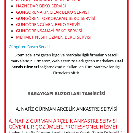
HAZNEDAR BEKO SERVISI
GÜNGÖRENAKINCILAR BEKO SERVISI
GÜNGÖRENTOZKOPARAN BEKO SERVISI
GÜNGÖRENGÜVEN BEKO SERVISI
GÜNGÖRENSANAYI BEKO SERVISI
MEHMET NESIH ÖZMEN BEKO SERVISI
Güngören Bosch Servisi
Sitemizde ismi geçen logo ve markalar ilgili firmaların tescilli
markalarıdır. Firmamız, Web sitemizde adı geçen markalara
Özel
Servis Hizmeti
sağlamaktadır. Kullanılan Tüm Materyaller İlgili
Firmalara Aittir.
SARAYKAPI BUZDOLABI TAMIRCISI
A. NAFIZ GÜRMAN ARÇELIK ANKASTRE SERVISI
A. NAFIZ GÜRMAN ARÇELIK ANKASTRE SERVISI
GÜVENILIR ÇÖZÜMLER, PROFESYONEL HIZMET
Neden A. Nafiz Gürman Arçelik Ankastre Servisi Tercih Edilmeli? A.