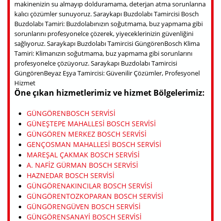
makinenizin su almayıp dolduramama, deterjan atma sorunlarına
kalıcı çözümler sunuyoruz. Saraykapı Buzdolabı Tamircisi Bosch
Buzdolabı Tamiri: Buzdolabınızın soğutmama, buz yapmama gibi
sorunlarını profesyonelce çözerek, yiyeceklerinizin güvenliğini
sağlıyoruz. Saraykapı Buzdolabı Tamircisi GüngörenBosch Klima
Tamiri: Klimanızın soğutmama, buz yapmama gibi sorunlarını
profesyonelce çözüyoruz. Saraykapı Buzdolabı Tamircisi
GüngörenBeyaz Eşya Tamircisi: Güvenilir Çözümler, Profesyonel
Hizmet
Öne çıkan hizmetlerimiz ve hizmet Bölgelerimiz:
GÜNGÖRENBOSCH SERVISI
GÜNEŞTEPE MAHALLESI BOSCH SERVISI
GÜNGÖREN MERKEZ BOSCH SERVISI
GENÇOSMAN MAHALLESI BOSCH SERVISI
MAREŞAL ÇAKMAK BOSCH SERVISI
A. NAFIZ GÜRMAN BOSCH SERVISI
HAZNEDAR BOSCH SERVISI
GÜNGÖRENAKINCILAR BOSCH SERVISI
GÜNGÖRENTOZKOPARAN BOSCH SERVISI
GÜNGÖRENGÜVEN BOSCH SERVISI
GÜNGÖRENSANAYI BOSCH SERVISI