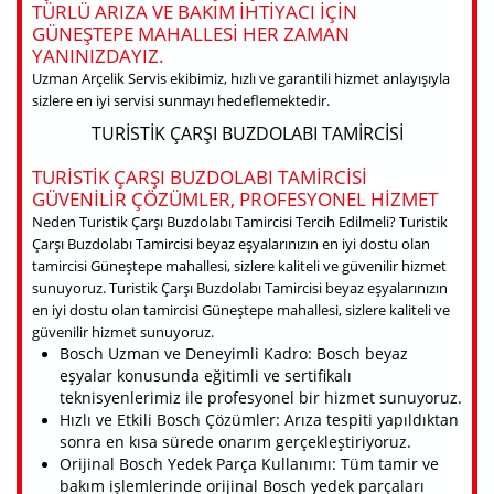
TÜRLÜ ARIZA VE BAKIM IHTIYACI IÇIN
GÜNEŞTEPE MAHALLESI HER ZAMAN
YANINIZDAYIZ.
Uzman Arçelik Servis ekibimiz, hızlı ve garantili hizmet anlayışıyla
sizlere en iyi servisi sunmayı hedeflemektedir.
TURISTIK ÇARŞI BUZDOLABI TAMIRCISI
TURISTIK ÇARŞI BUZDOLABI TAMIRCISI
GÜVENILIR ÇÖZÜMLER, PROFESYONEL HIZMET
Neden Turistik Çarşı Buzdolabı Tamircisi Tercih Edilmeli? Turistik
Çarşı Buzdolabı Tamircisi beyaz eşyalarınızın en iyi dostu olan
tamircisi Güneştepe mahallesi, sizlere kaliteli ve güvenilir hizmet
sunuyoruz. Turistik Çarşı Buzdolabı Tamircisi beyaz eşyalarınızın
en iyi dostu olan tamircisi Güneştepe mahallesi, sizlere kaliteli ve
güvenilir hizmet sunuyoruz.
Bosch Uzman ve Deneyimli Kadro: Bosch beyaz
eşyalar konusunda eğitimli ve sertifikalı
teknisyenlerimiz ile profesyonel bir hizmet sunuyoruz.
Hızlı ve Etkili Bosch Çözümler: Arıza tespiti yapıldıktan
sonra en kısa sürede onarım gerçekleştiriyoruz.
Orijinal Bosch Yedek Parça Kullanımı: Tüm tamir ve
bakım işlemlerinde orijinal Bosch yedek parçaları