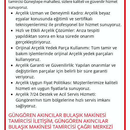
tamircisi Güneştepe mahallesi, sizlere kaliteli ve güvenilir hizmet
sunuyoruz.
Arçelik Uzman ve Deneyimli Kadro: Arçelik beyaz
eşyalar konusunda eğitimli ve sertifikalı
teknisyenlerimiz ile profesyonel bir hizmet sunuyoruz.
Hızlı ve Etkili Arçelik Çözümler: Arıza tespiti
yapıldıktan sonra en kısa sürede onarım
gerçekleştiriyoruz.
Orijinal Arçelik Yedek Parça Kullanımı: Tüm tamir ve
bakım işlemlerinde orijinal Arçelik yedek parçaları
kullanıyoruz.
Arçelik Garanti ve Güvenilirlik: Yapılan onarımlar ve
değiştirilen parçalar için belirli bir süre garanti
veriyoruz.
Arçelik Uygun Fiyat Politikası: Müşterilerimize kaliteli
hizmeti en uygun fiyatlarla sunuyoruz.
Arçelik 7/24 Destek ve Acil Servis Hizmeti:
Güngören’nın tüm bölgelerine hızlı servis imkanı
sağlıyoruz.
GÜNGÖREN AKINCILAR BULAŞIK MAKINESI
TAMIRCISI ILETIŞIM, GÜNGÖREN AKINCILAR
BULAŞIK MAKINESI TAMIRCISI ÇAĞRI MERKEZI