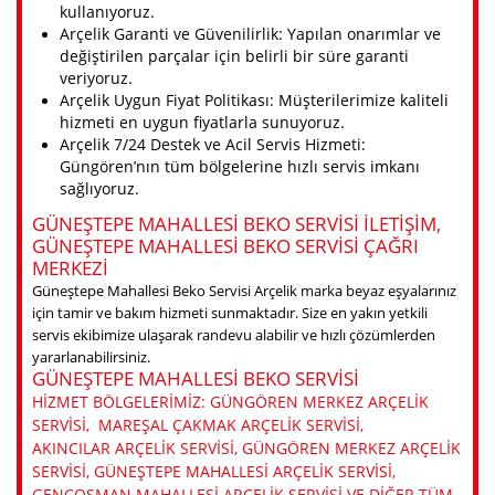
kullanıyoruz.
Arçelik Garanti ve Güvenilirlik: Yapılan onarımlar ve
değiştirilen parçalar için belirli bir süre garanti
veriyoruz.
Arçelik Uygun Fiyat Politikası: Müşterilerimize kaliteli
hizmeti en uygun fiyatlarla sunuyoruz.
Arçelik 7/24 Destek ve Acil Servis Hizmeti:
Güngören’nın tüm bölgelerine hızlı servis imkanı
sağlıyoruz.
GÜNEŞTEPE MAHALLESI BEKO SERVISI ILETIŞIM,
GÜNEŞTEPE MAHALLESI BEKO SERVISI ÇAĞRI
MERKEZI
Güneştepe Mahallesi Beko Servisi Arçelik marka beyaz eşyalarınız
için tamir ve bakım hizmeti sunmaktadır. Size en yakın yetkili
servis ekibimize ulaşarak randevu alabilir ve hızlı çözümlerden
yararlanabilirsiniz.
GÜNEŞTEPE MAHALLESI BEKO SERVISI
HIZMET BÖLGELERIMIZ: GÜNGÖREN MERKEZ ARÇELIK
SERVISI, MAREŞAL ÇAKMAK ARÇELIK SERVISI,
AKINCILAR ARÇELIK SERVISI, GÜNGÖREN MERKEZ ARÇELIK
SERVISI, GÜNEŞTEPE MAHALLESI ARÇELIK SERVISI,
GENÇOSMAN MAHALLESI ARÇELIK SERVISI VE DIĞER TÜM