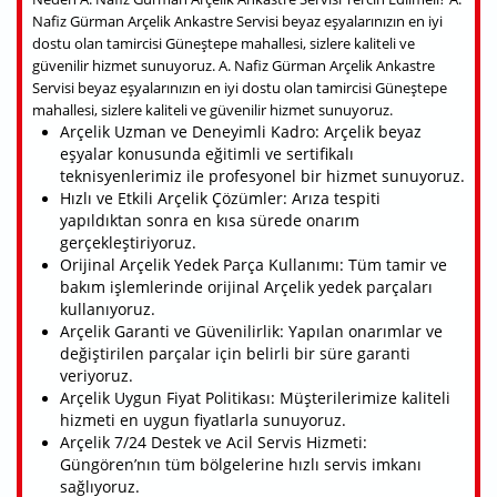
Nafiz Gürman Arçelik Ankastre Servisi beyaz eşyalarınızın en iyi
dostu olan tamircisi Güneştepe mahallesi, sizlere kaliteli ve
güvenilir hizmet sunuyoruz. A. Nafiz Gürman Arçelik Ankastre
Servisi beyaz eşyalarınızın en iyi dostu olan tamircisi Güneştepe
mahallesi, sizlere kaliteli ve güvenilir hizmet sunuyoruz.
Arçelik Uzman ve Deneyimli Kadro: Arçelik beyaz
eşyalar konusunda eğitimli ve sertifikalı
teknisyenlerimiz ile profesyonel bir hizmet sunuyoruz.
Hızlı ve Etkili Arçelik Çözümler: Arıza tespiti
yapıldıktan sonra en kısa sürede onarım
gerçekleştiriyoruz.
Orijinal Arçelik Yedek Parça Kullanımı: Tüm tamir ve
bakım işlemlerinde orijinal Arçelik yedek parçaları
kullanıyoruz.
Arçelik Garanti ve Güvenilirlik: Yapılan onarımlar ve
değiştirilen parçalar için belirli bir süre garanti
veriyoruz.
Arçelik Uygun Fiyat Politikası: Müşterilerimize kaliteli
hizmeti en uygun fiyatlarla sunuyoruz.
Arçelik 7/24 Destek ve Acil Servis Hizmeti:
Güngören’nın tüm bölgelerine hızlı servis imkanı
sağlıyoruz.