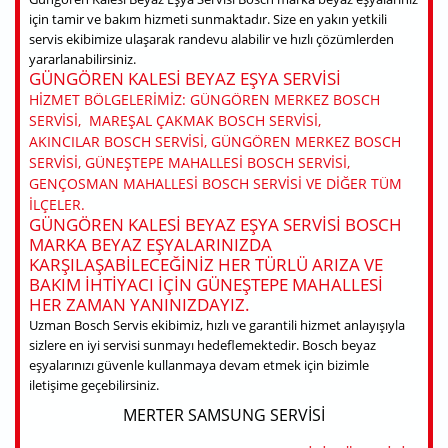
için tamir ve bakım hizmeti sunmaktadır. Size en yakın yetkili
servis ekibimize ulaşarak randevu alabilir ve hızlı çözümlerden
yararlanabilirsiniz.
GÜNGÖREN KALESI BEYAZ EŞYA SERVISI
HIZMET BÖLGELERIMIZ: GÜNGÖREN MERKEZ BOSCH
SERVISI, MAREŞAL ÇAKMAK BOSCH SERVISI,
AKINCILAR BOSCH SERVISI, GÜNGÖREN MERKEZ BOSCH
SERVISI, GÜNEŞTEPE MAHALLESI BOSCH SERVISI,
GENÇOSMAN MAHALLESI BOSCH SERVISI VE DIĞER TÜM
ILÇELER.
GÜNGÖREN KALESI BEYAZ EŞYA SERVISI BOSCH
MARKA BEYAZ EŞYALARINIZDA
KARŞILAŞABILECEĞINIZ HER TÜRLÜ ARIZA VE
BAKIM IHTIYACI IÇIN GÜNEŞTEPE MAHALLESI
HER ZAMAN YANINIZDAYIZ.
Uzman Bosch Servis ekibimiz, hızlı ve garantili hizmet anlayışıyla
sizlere en iyi servisi sunmayı hedeflemektedir. Bosch beyaz
eşyalarınızı güvenle kullanmaya devam etmek için bizimle
iletişime geçebilirsiniz.
MERTER SAMSUNG SERVISI