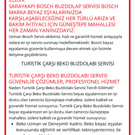
ILÇELER.
SARAYKAPI BOSCH BUZDOLAP SERVISI BOSCH
MARKA BEYAZ EŞYALARINIZDA
KARŞILAŞABILECEĞINIZ HER TÜRLÜ ARIZA VE
BAKIM IHTIYACI IÇIN GÜNEŞTEPE MAHALLESI
HER ZAMAN YANINIZDAYIZ.
Uzman Bosch Servis ekibimiz, hızlı ve garantili hizmet anlayışıyla
sizlere en iyi servisi sunmayı hedeflemektedir. Bosch beyaz
eşyalarınızı güvenle kullanmaya devam etmek için bizimle
iletişime geçebilirsiniz.
TURISTIK ÇARŞI BEKO BUZDOLABI SERVISI
TURISTIK ÇARŞI BEKO BUZDOLABI SERVISI
GÜVENILIR ÇÖZÜMLER, PROFESYONEL HIZMET
Neden Turistik Çarşı Beko Buzdolabı Servisi Tercih Edilmeli?
Turistik Çarşı Beko Buzdolabı Servisi beyaz eşyalarınızın en iyi
dostu olan tamircisi Güneştepe mahallesi, sizlere kaliteli ve
güvenilir hizmet sunuyoruz. Turistik Çarşı Beko Buzdolabı Servisi
beyaz eşyalarınızın en iyi dostu olan tamircisi Güneştepe
mahallesi, sizlere kaliteli ve güvenilir hizmet sunuyoruz.
Beko Uzman ve Deneyimli Kadro: Beko beyaz eşyalar
konusunda eğitimli ve sertifikalı teknisyenlerimiz ile