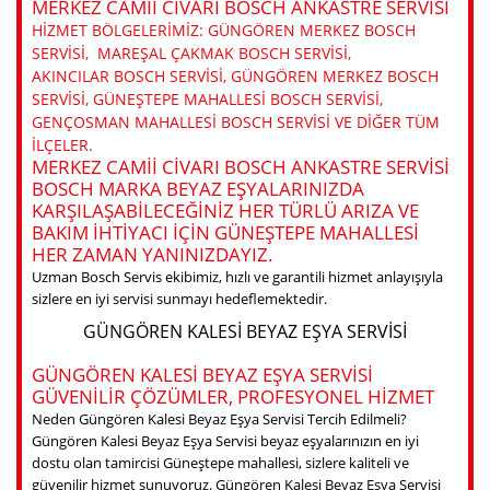
MERKEZ CAMII CIVARI BOSCH ANKASTRE SERVISI
HIZMET BÖLGELERIMIZ: GÜNGÖREN MERKEZ BOSCH
SERVISI, MAREŞAL ÇAKMAK BOSCH SERVISI,
AKINCILAR BOSCH SERVISI, GÜNGÖREN MERKEZ BOSCH
SERVISI, GÜNEŞTEPE MAHALLESI BOSCH SERVISI,
GENÇOSMAN MAHALLESI BOSCH SERVISI VE DIĞER TÜM
ILÇELER.
MERKEZ CAMII CIVARI BOSCH ANKASTRE SERVISI
BOSCH MARKA BEYAZ EŞYALARINIZDA
KARŞILAŞABILECEĞINIZ HER TÜRLÜ ARIZA VE
BAKIM IHTIYACI IÇIN GÜNEŞTEPE MAHALLESI
HER ZAMAN YANINIZDAYIZ.
Uzman Bosch Servis ekibimiz, hızlı ve garantili hizmet anlayışıyla
sizlere en iyi servisi sunmayı hedeflemektedir.
GÜNGÖREN KALESI BEYAZ EŞYA SERVISI
GÜNGÖREN KALESI BEYAZ EŞYA SERVISI
GÜVENILIR ÇÖZÜMLER, PROFESYONEL HIZMET
Neden Güngören Kalesi Beyaz Eşya Servisi Tercih Edilmeli?
Güngören Kalesi Beyaz Eşya Servisi beyaz eşyalarınızın en iyi
dostu olan tamircisi Güneştepe mahallesi, sizlere kaliteli ve
güvenilir hizmet sunuyoruz. Güngören Kalesi Beyaz Eşya Servisi