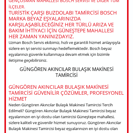
GENÇOSMAN MAHALLESI BOSCH SERVISI VE DIĞER TÜM
ILÇELER.
TURISTIK ÇARŞI BUZDOLABI TAMIRCISI BOSCH
MARKA BEYAZ EŞYALARINIZDA
KARŞILAŞABILECEĞINIZ HER TÜRLÜ ARIZA VE
BAKIM IHTIYACI IÇIN GÜNEŞTEPE MAHALLESI
HER ZAMAN YANINIZDAYIZ.
Uzman Bosch Servis ekibimiz, hızlı ve garantili hizmet anlayışıyla
sizlere en iyi servisi sunmayı hedeflemektedir. Bosch beyaz
eşyalarınızı güvenle kullanmaya devam etmek için bizimle
iletişime geçebilirsiniz.
GÜNGÖREN AKINCILAR BULAŞIK MAKINESI
TAMIRCISI
GÜNGÖREN AKINCILAR BULAŞIK MAKINESI
TAMIRCISI GÜVENILIR ÇÖZÜMLER, PROFESYONEL
HIZMET
Neden Güngören Akıncılar Bulaşık Makinesi Tamircisi Tercih
Edilmeli? Güngören Akıncılar Bulaşık Makinesi Tamircisi beyaz
eşyalarınızın en iyi dostu olan tamircisi Güneştepe mahallesi,
sizlere kaliteli ve güvenilir hizmet sunuyoruz. Güngören Akıncılar
Bulaşık Makinesi Tamircisi beyaz eşyalarınızın en iyi dostu olan