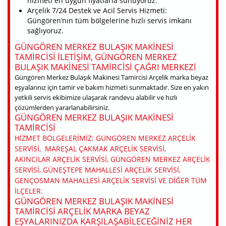
hizmeti en uygun fiyatlarla sunuyoruz.
Arçelik 7/24 Destek ve Acil Servis Hizmeti:
Güngören’nın tüm bölgelerine hızlı servis imkanı
sağlıyoruz.
GÜNGÖREN MERKEZ BULAŞIK MAKINESI
TAMIRCISI ILETIŞIM, GÜNGÖREN MERKEZ
BULAŞIK MAKINESI TAMIRCISI ÇAĞRI MERKEZI
Güngören Merkez Bulaşık Makinesi Tamircisi Arçelik marka beyaz
eşyalarınız için tamir ve bakım hizmeti sunmaktadır. Size en yakın
yetkili servis ekibimize ulaşarak randevu alabilir ve hızlı
çözümlerden yararlanabilirsiniz.
GÜNGÖREN MERKEZ BULAŞIK MAKINESI
TAMIRCISI
HIZMET BÖLGELERIMIZ: GÜNGÖREN MERKEZ ARÇELIK
SERVISI, MAREŞAL ÇAKMAK ARÇELIK SERVISI,
AKINCILAR ARÇELIK SERVISI, GÜNGÖREN MERKEZ ARÇELIK
SERVISI, GÜNEŞTEPE MAHALLESI ARÇELIK SERVISI,
GENÇOSMAN MAHALLESI ARÇELIK SERVISI VE DIĞER TÜM
ILÇELER.
GÜNGÖREN MERKEZ BULAŞIK MAKINESI
TAMIRCISI ARÇELIK MARKA BEYAZ
EŞYALARINIZDA KARŞILAŞABILECEĞINIZ HER