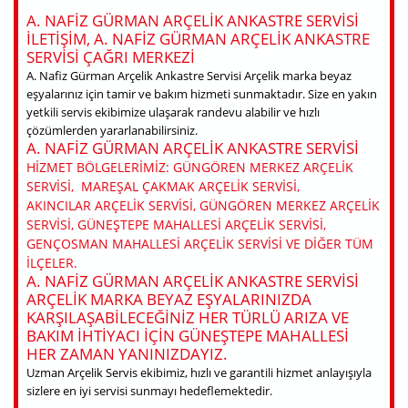
A. NAFIZ GÜRMAN ARÇELIK ANKASTRE SERVISI
ILETIŞIM, A. NAFIZ GÜRMAN ARÇELIK ANKASTRE
SERVISI ÇAĞRI MERKEZI
A. Nafiz Gürman Arçelik Ankastre Servisi Arçelik marka beyaz
eşyalarınız için tamir ve bakım hizmeti sunmaktadır. Size en yakın
yetkili servis ekibimize ulaşarak randevu alabilir ve hızlı
çözümlerden yararlanabilirsiniz.
A. NAFIZ GÜRMAN ARÇELIK ANKASTRE SERVISI
HIZMET BÖLGELERIMIZ: GÜNGÖREN MERKEZ ARÇELIK
SERVISI, MAREŞAL ÇAKMAK ARÇELIK SERVISI,
AKINCILAR ARÇELIK SERVISI, GÜNGÖREN MERKEZ ARÇELIK
SERVISI, GÜNEŞTEPE MAHALLESI ARÇELIK SERVISI,
GENÇOSMAN MAHALLESI ARÇELIK SERVISI VE DIĞER TÜM
ILÇELER.
A. NAFIZ GÜRMAN ARÇELIK ANKASTRE SERVISI
ARÇELIK MARKA BEYAZ EŞYALARINIZDA
KARŞILAŞABILECEĞINIZ HER TÜRLÜ ARIZA VE
BAKIM IHTIYACI IÇIN GÜNEŞTEPE MAHALLESI
HER ZAMAN YANINIZDAYIZ.
Uzman Arçelik Servis ekibimiz, hızlı ve garantili hizmet anlayışıyla
sizlere en iyi servisi sunmayı hedeflemektedir.