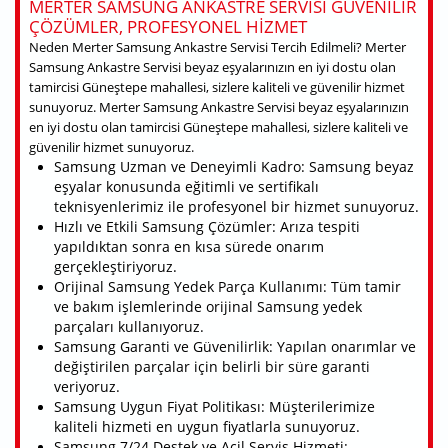
MERTER SAMSUNG ANKASTRE SERVISI GÜVENILIR
ÇÖZÜMLER, PROFESYONEL HIZMET
Neden Merter Samsung Ankastre Servisi Tercih Edilmeli? Merter
Samsung Ankastre Servisi beyaz eşyalarınızın en iyi dostu olan
tamircisi Güneştepe mahallesi, sizlere kaliteli ve güvenilir hizmet
sunuyoruz. Merter Samsung Ankastre Servisi beyaz eşyalarınızın
en iyi dostu olan tamircisi Güneştepe mahallesi, sizlere kaliteli ve
güvenilir hizmet sunuyoruz.
Samsung Uzman ve Deneyimli Kadro: Samsung beyaz
eşyalar konusunda eğitimli ve sertifikalı
teknisyenlerimiz ile profesyonel bir hizmet sunuyoruz.
Hızlı ve Etkili Samsung Çözümler: Arıza tespiti
yapıldıktan sonra en kısa sürede onarım
gerçekleştiriyoruz.
Orijinal Samsung Yedek Parça Kullanımı: Tüm tamir
ve bakım işlemlerinde orijinal Samsung yedek
parçaları kullanıyoruz.
Samsung Garanti ve Güvenilirlik: Yapılan onarımlar ve
değiştirilen parçalar için belirli bir süre garanti
veriyoruz.
Samsung Uygun Fiyat Politikası: Müşterilerimize
kaliteli hizmeti en uygun fiyatlarla sunuyoruz.
Samsung 7/24 Destek ve Acil Servis Hizmeti: