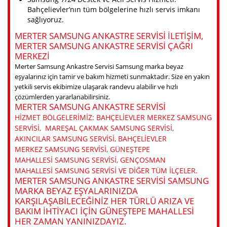
Bahçelievler’nın tüm bölgelerine hızlı servis imkanı
sağlıyoruz.
MERTER SAMSUNG ANKASTRE SERVISI ILETIŞIM,
MERTER SAMSUNG ANKASTRE SERVISI ÇAĞRI
MERKEZI
Merter Samsung Ankastre Servisi Samsung marka beyaz
eşyalarınız için tamir ve bakım hizmeti sunmaktadır. Size en yakın
yetkili servis ekibimize ulaşarak randevu alabilir ve hızlı
çözümlerden yararlanabilirsiniz.
MERTER SAMSUNG ANKASTRE SERVISI
HIZMET BÖLGELERIMIZ: BAHÇELIEVLER MERKEZ SAMSUNG
SERVISI, MAREŞAL ÇAKMAK SAMSUNG SERVISI,
AKINCILAR SAMSUNG SERVISI, BAHÇELIEVLER
MERKEZ SAMSUNG SERVISI, GÜNEŞTEPE
MAHALLESI SAMSUNG SERVISI, GENÇOSMAN
MAHALLESI SAMSUNG SERVISI VE DIĞER TÜM ILÇELER.
MERTER SAMSUNG ANKASTRE SERVISI SAMSUNG
MARKA BEYAZ EŞYALARINIZDA
KARŞILAŞABILECEĞINIZ HER TÜRLÜ ARIZA VE
BAKIM IHTIYACI IÇIN GÜNEŞTEPE MAHALLESI
HER ZAMAN YANINIZDAYIZ.