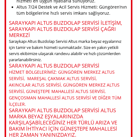
hizmeti en uygun fiyatlarla sunuyoruz.
Altus 7/24 Destek ve Acil Servis Hizmeti: Güngören’nın
tüm bölgelerine hızlı servis imkanı sağlıyoruz.
SARAYKAPI ALTUS BUZDOLAP SERVISI ILETIŞIM,
SARAYKAPI ALTUS BUZDOLAP SERVISI ÇAĞRI
MERKEZI
Saraykapı Altus Buzdolap Servisi Altus marka beyaz eşyalarınız
için tamir ve bakım hizmeti sunmaktadır. Size en yakın yetkili
servis ekibimize ulaşarak randevu alabilir ve hızlı çözümlerden
yararlanabilirsiniz.
SARAYKAPI ALTUS BUZDOLAP SERVISI
HIZMET BÖLGELERIMIZ: GÜNGÖREN MERKEZ ALTUS
SERVISI, MAREŞAL ÇAKMAK ALTUS SERVISI,
AKINCILAR ALTUS SERVISI, GÜNGÖREN MERKEZ ALTUS
SERVISI, GÜNEŞTEPE MAHALLESI ALTUS SERVISI,
GENÇOSMAN MAHALLESI ALTUS SERVISI VE DIĞER TÜM
ILÇELER.
SARAYKAPI ALTUS BUZDOLAP SERVISI ALTUS
MARKA BEYAZ EŞYALARINIZDA
KARŞILAŞABILECEĞINIZ HER TÜRLÜ ARIZA VE
BAKIM IHTIYACI IÇIN GÜNEŞTEPE MAHALLESI
HER ZAMAN YANINIZDAYIZ.