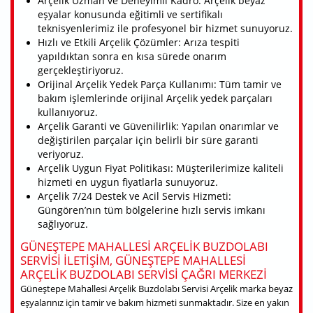
Arçelik Uzman ve Deneyimli Kadro: Arçelik beyaz
eşyalar konusunda eğitimli ve sertifikalı
teknisyenlerimiz ile profesyonel bir hizmet sunuyoruz.
Hızlı ve Etkili Arçelik Çözümler: Arıza tespiti
yapıldıktan sonra en kısa sürede onarım
gerçekleştiriyoruz.
Orijinal Arçelik Yedek Parça Kullanımı: Tüm tamir ve
bakım işlemlerinde orijinal Arçelik yedek parçaları
kullanıyoruz.
Arçelik Garanti ve Güvenilirlik: Yapılan onarımlar ve
değiştirilen parçalar için belirli bir süre garanti
veriyoruz.
Arçelik Uygun Fiyat Politikası: Müşterilerimize kaliteli
hizmeti en uygun fiyatlarla sunuyoruz.
Arçelik 7/24 Destek ve Acil Servis Hizmeti:
Güngören’nın tüm bölgelerine hızlı servis imkanı
sağlıyoruz.
GÜNEŞTEPE MAHALLESI ARÇELIK BUZDOLABI
SERVISI ILETIŞIM, GÜNEŞTEPE MAHALLESI
ARÇELIK BUZDOLABI SERVISI ÇAĞRI MERKEZI
Güneştepe Mahallesi Arçelik Buzdolabı Servisi Arçelik marka beyaz
eşyalarınız için tamir ve bakım hizmeti sunmaktadır. Size en yakın