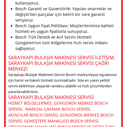
kullanıyoruz.
Bosch Garanti ve Güvenilirlik: Yapılan onarımlar ve
değiştirilen parçalar için belirli bir süre garanti
veriyoruz.
Bosch Uygun Fiyat Politikası: Müşterilerimize kaliteli
hizmeti en uygun fiyatlarla sunuyoruz.
Bosch 7/24 Destek ve Acil Servis Hizmeti:
Güngören’nın tüm bölgelerine hızlı servis imkanı
sağlıyoruz.
SARAYKAPI BULAŞIK MAKINESI SERVISI ILETIŞIM,
SARAYKAPI BULAŞIK MAKINESI SERVISI ÇAĞRI
MERKEZI
Saraykapı Bulaşık Makinesi Servisi Bosch marka beyaz eşyalarınız
için tamir ve bakım hizmeti sunmaktadır. Size en yakın yetkili
servis ekibimize ulaşarak randevu alabilir ve hızlı çözümlerden
yararlanabilirsiniz.
SARAYKAPI BULAŞIK MAKINESI SERVISI
HIZMET BÖLGELERIMIZ: GÜNGÖREN MERKEZ BOSCH
SERVISI, MAREŞAL ÇAKMAK BOSCH SERVISI,
AKINCILAR BOSCH SERVISI, GÜNGÖREN MERKEZ BOSCH
SERVISI, GÜNEŞTEPE MAHALLESI BOSCH SERVISI,
GENÇOSMAN MAHALLESI BOSCH SERVISI VE DIĞER TÜM