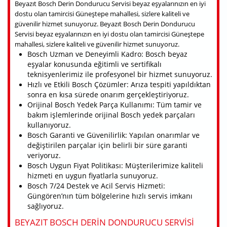
Beyazıt Bosch Derin Dondurucu Servisi beyaz eşyalarınızın en iyi
dostu olan tamircisi Güneştepe mahallesi, sizlere kaliteli ve
güvenilir hizmet sunuyoruz. Beyazıt Bosch Derin Dondurucu
Servisi beyaz eşyalarınızın en iyi dostu olan tamircisi Güneştepe
mahallesi, sizlere kaliteli ve güvenilir hizmet sunuyoruz.
Bosch Uzman ve Deneyimli Kadro: Bosch beyaz
eşyalar konusunda eğitimli ve sertifikalı
teknisyenlerimiz ile profesyonel bir hizmet sunuyoruz.
Hızlı ve Etkili Bosch Çözümler: Arıza tespiti yapıldıktan
sonra en kısa sürede onarım gerçekleştiriyoruz.
Orijinal Bosch Yedek Parça Kullanımı: Tüm tamir ve
bakım işlemlerinde orijinal Bosch yedek parçaları
kullanıyoruz.
Bosch Garanti ve Güvenilirlik: Yapılan onarımlar ve
değiştirilen parçalar için belirli bir süre garanti
veriyoruz.
Bosch Uygun Fiyat Politikası: Müşterilerimize kaliteli
hizmeti en uygun fiyatlarla sunuyoruz.
Bosch 7/24 Destek ve Acil Servis Hizmeti:
Güngören’nın tüm bölgelerine hızlı servis imkanı
sağlıyoruz.
BEYAZIT BOSCH DERIN DONDURUCU SERVISI