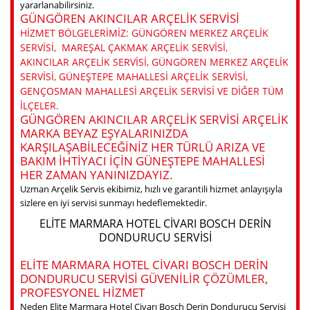
yararlanabilirsiniz.
GÜNGÖREN AKINCILAR ARÇELIK SERVISI
HIZMET BÖLGELERIMIZ: GÜNGÖREN MERKEZ ARÇELIK
SERVISI, MAREŞAL ÇAKMAK ARÇELIK SERVISI,
AKINCILAR ARÇELIK SERVISI, GÜNGÖREN MERKEZ ARÇELIK
SERVISI, GÜNEŞTEPE MAHALLESI ARÇELIK SERVISI,
GENÇOSMAN MAHALLESI ARÇELIK SERVISI VE DIĞER TÜM
ILÇELER.
GÜNGÖREN AKINCILAR ARÇELIK SERVISI ARÇELIK
MARKA BEYAZ EŞYALARINIZDA
KARŞILAŞABILECEĞINIZ HER TÜRLÜ ARIZA VE
BAKIM IHTIYACI IÇIN GÜNEŞTEPE MAHALLESI
HER ZAMAN YANINIZDAYIZ.
Uzman Arçelik Servis ekibimiz, hızlı ve garantili hizmet anlayışıyla
sizlere en iyi servisi sunmayı hedeflemektedir.
ELITE MARMARA HOTEL CIVARI BOSCH DERIN
DONDURUCU SERVISI
ELITE MARMARA HOTEL CIVARI BOSCH DERIN
DONDURUCU SERVISI GÜVENILIR ÇÖZÜMLER,
PROFESYONEL HIZMET
Neden Elite Marmara Hotel Civarı Bosch Derin Dondurucu Servisi