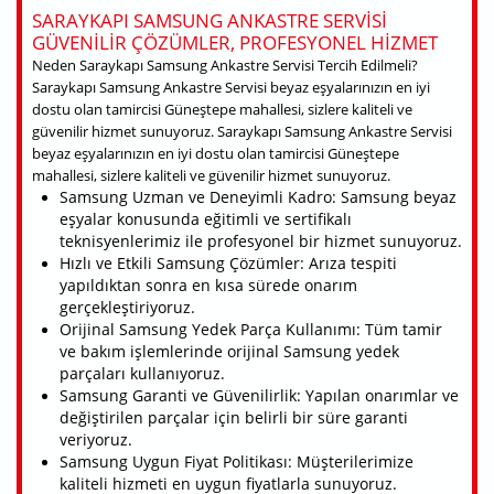
SARAYKAPI SAMSUNG ANKASTRE SERVISI
GÜVENILIR ÇÖZÜMLER, PROFESYONEL HIZMET
Neden Saraykapı Samsung Ankastre Servisi Tercih Edilmeli?
Saraykapı Samsung Ankastre Servisi beyaz eşyalarınızın en iyi
dostu olan tamircisi Güneştepe mahallesi, sizlere kaliteli ve
güvenilir hizmet sunuyoruz. Saraykapı Samsung Ankastre Servisi
beyaz eşyalarınızın en iyi dostu olan tamircisi Güneştepe
mahallesi, sizlere kaliteli ve güvenilir hizmet sunuyoruz.
Samsung Uzman ve Deneyimli Kadro: Samsung beyaz
eşyalar konusunda eğitimli ve sertifikalı
teknisyenlerimiz ile profesyonel bir hizmet sunuyoruz.
Hızlı ve Etkili Samsung Çözümler: Arıza tespiti
yapıldıktan sonra en kısa sürede onarım
gerçekleştiriyoruz.
Orijinal Samsung Yedek Parça Kullanımı: Tüm tamir
ve bakım işlemlerinde orijinal Samsung yedek
parçaları kullanıyoruz.
Samsung Garanti ve Güvenilirlik: Yapılan onarımlar ve
değiştirilen parçalar için belirli bir süre garanti
veriyoruz.
Samsung Uygun Fiyat Politikası: Müşterilerimize
kaliteli hizmeti en uygun fiyatlarla sunuyoruz.