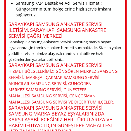
Samsung 7/24 Destek ve Acil Servis Hizmeti:
Güngören’nın tüm bölgelerine hızlı servis imkanı
sağlıyoruz.
SARAYKAPI SAMSUNG ANKASTRE SERVISI
ILETIŞIM, SARAYKAPI SAMSUNG ANKASTRE
SERVISI ÇAĞRI MERKEZI
Saraykapı Samsung Ankastre Servisi Samsung marka beyaz
eşyalarınız için tamir ve bakım hizmeti sunmaktadır. Size en yakın
yetkili servis ekibimize ulaşarak randevu alabilir ve hızlı
çözümlerden yararlanabilirsiniz.
SARAYKAPI SAMSUNG ANKASTRE SERVISI
HIZMET BÖLGELERIMIZ: GÜNGÖREN MERKEZ SAMSUNG
SERVISI, MAREŞAL ÇAKMAK SAMSUNG SERVISI,
AKINCILAR SAMSUNG SERVISI, GÜNGÖREN
MERKEZ SAMSUNG SERVISI, GÜNEŞTEPE
MAHALLESI SAMSUNG SERVISI, GENÇOSMAN
MAHALLESI SAMSUNG SERVISI VE DIĞER TÜM ILÇELER.
SARAYKAPI SAMSUNG ANKASTRE SERVISI
SAMSUNG MARKA BEYAZ EŞYALARINIZDA
KARŞILAŞABILECEĞINIZ HER TÜRLÜ ARIZA VE
BAKIM IHTIYACI IÇIN GÜNEŞTEPE MAHALLESI