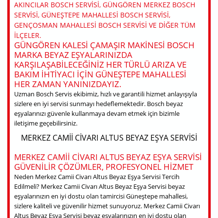
AKINCILAR BOSCH SERVISI, GÜNGÖREN MERKEZ BOSCH
SERVISI, GÜNEŞTEPE MAHALLESI BOSCH SERVISI,
GENÇOSMAN MAHALLESI BOSCH SERVISI VE DIĞER TÜM
ILÇELER.
GÜNGÖREN KALESI ÇAMAŞIR MAKINESI BOSCH
MARKA BEYAZ EŞYALARINIZDA
KARŞILAŞABILECEĞINIZ HER TÜRLÜ ARIZA VE
BAKIM IHTIYACI IÇIN GÜNEŞTEPE MAHALLESI
HER ZAMAN YANINIZDAYIZ.
Uzman Bosch Servis ekibimiz, hızlı ve garantili hizmet anlayışıyla
sizlere en iyi servisi sunmayı hedeflemektedir. Bosch beyaz
eşyalarınızı güvenle kullanmaya devam etmek için bizimle
iletişime geçebilirsiniz.
MERKEZ CAMII CIVARI ALTUS BEYAZ EŞYA SERVISI
MERKEZ CAMII CIVARI ALTUS BEYAZ EŞYA SERVISI
GÜVENILIR ÇÖZÜMLER, PROFESYONEL HIZMET
Neden Merkez Camii Civarı Altus Beyaz Eşya Servisi Tercih
Edilmeli? Merkez Camii Civarı Altus Beyaz Eşya Servisi beyaz
eşyalarınızın en iyi dostu olan tamircisi Güneştepe mahallesi,
sizlere kaliteli ve güvenilir hizmet sunuyoruz. Merkez Camii Civarı
Altus Beyaz Eşya Servisi beyaz eşyalarınızın en iyi dostu olan