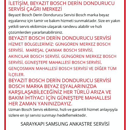
ILETIŞIM, BEYAZIT BOSCH DERIN DONDURUCU
SERVISI ÇAĞRI MERKEZI
Beyazıt Bosch Derin Dondurucu Servisi Bosch marka beyaz
eşyalarınız için tamir ve bakım hizmeti sunmaktadır. Size en yakın
yetkili servis ekibimize ulaşarak randevu alabilir ve hızlı
çözümlerden yararlanabilirsiniz.
BEYAZIT BOSCH DERIN DONDURUCU SERVISI
HIZMET BÖLGELERIMIZ: GÜNGÖREN MERKEZ BOSCH
SERVISI, MAREŞAL ÇAKMAK BOSCH SERVISI,
AKINCILAR BOSCH SERVISI, GÜNGÖREN MERKEZ BOSCH
SERVISI, GÜNEŞTEPE MAHALLESI BOSCH SERVISI,
GENÇOSMAN MAHALLESI BOSCH SERVISI VE DIĞER TÜM
ILÇELER.
BEYAZIT BOSCH DERIN DONDURUCU SERVISI
BOSCH MARKA BEYAZ EŞYALARINIZDA
KARŞILAŞABILECEĞINIZ HER TÜRLÜ ARIZA VE
BAKIM IHTIYACI IÇIN GÜNEŞTEPE MAHALLESI
HER ZAMAN YANINIZDAYIZ.
Uzman Bosch Servis ekibimiz, hızlı ve garantili hizmet anlayışıyla
sizlere en iyi servisi sunmayı hedeflemektedir.
SARAYKAPI SAMSUNG ANKASTRE SERVISI