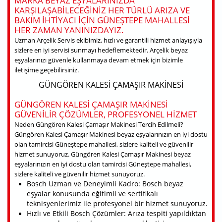
MARKA BEYAZ EŞYALARINIZDA
KARŞILAŞABILECEĞINIZ HER TÜRLÜ ARIZA VE
BAKIM IHTIYACI IÇIN GÜNEŞTEPE MAHALLESI
HER ZAMAN YANINIZDAYIZ.
Uzman Arçelik Servis ekibimiz, hızlı ve garantili hizmet anlayışıyla
sizlere en iyi servisi sunmayı hedeflemektedir. Arçelik beyaz
eşyalarınızı güvenle kullanmaya devam etmek için bizimle
iletişime geçebilirsiniz.
GÜNGÖREN KALESI ÇAMAŞIR MAKINESI
GÜNGÖREN KALESI ÇAMAŞIR MAKINESI
GÜVENILIR ÇÖZÜMLER, PROFESYONEL HIZMET
Neden Güngören Kalesi Çamaşır Makinesi Tercih Edilmeli?
Güngören Kalesi Çamaşır Makinesi beyaz eşyalarınızın en iyi dostu
olan tamircisi Güneştepe mahallesi, sizlere kaliteli ve güvenilir
hizmet sunuyoruz. Güngören Kalesi Çamaşır Makinesi beyaz
eşyalarınızın en iyi dostu olan tamircisi Güneştepe mahallesi,
sizlere kaliteli ve güvenilir hizmet sunuyoruz.
Bosch Uzman ve Deneyimli Kadro: Bosch beyaz
eşyalar konusunda eğitimli ve sertifikalı
teknisyenlerimiz ile profesyonel bir hizmet sunuyoruz.
Hızlı ve Etkili Bosch Çözümler: Arıza tespiti yapıldıktan