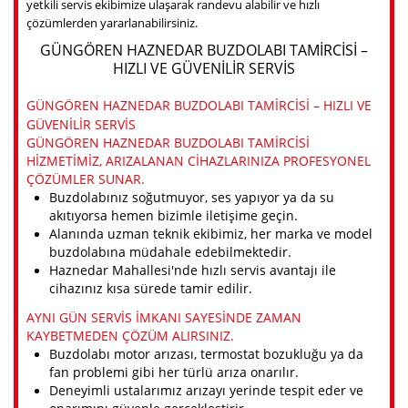
yetkili servis ekibimize ulaşarak randevu alabilir ve hızlı
çözümlerden yararlanabilirsiniz.
GÜNGÖREN HAZNEDAR BUZDOLABI TAMIRCISI –
HIZLI VE GÜVENILIR SERVIS
GÜNGÖREN HAZNEDAR BUZDOLABI TAMIRCISI – HIZLI VE
GÜVENILIR SERVIS
GÜNGÖREN HAZNEDAR BUZDOLABI TAMIRCISI
HIZMETIMIZ, ARIZALANAN CIHAZLARINIZA PROFESYONEL
ÇÖZÜMLER SUNAR.
Buzdolabınız soğutmuyor, ses yapıyor ya da su
akıtıyorsa hemen bizimle iletişime geçin.
Alanında uzman teknik ekibimiz, her marka ve model
buzdolabına müdahale edebilmektedir.
Haznedar Mahallesi'nde hızlı servis avantajı ile
cihazınız kısa sürede tamir edilir.
AYNI GÜN SERVIS IMKANI SAYESINDE ZAMAN
KAYBETMEDEN ÇÖZÜM ALIRSINIZ.
Buzdolabı motor arızası, termostat bozukluğu ya da
fan problemi gibi her türlü arıza onarılır.
Deneyimli ustalarımız arızayı yerinde tespit eder ve