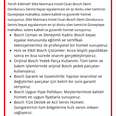
Tercih Edilmeli? Elite Marmara Hotel Civarı Bosch Derin
Dondurucu Servisi beyaz eşyalarınızın en iyi dostu olan tamircisi
Güneştepe mahallesi, sizlere kaliteli ve güvenilir hizmet
sunuyoruz. Elite Marmara Hotel Civarı Bosch Derin Dondurucu
Servisi beyaz eşyalarınızın en iyi dostu olan tamircisi Güneştepe
mahallesi, sizlere kaliteli ve güvenilir hizmet sunuyoruz.
Bosch Uzman ve Deneyimli Kadro: Bosch beyaz
eşyalar konusunda eğitimli ve sertifikalı
teknisyenlerimiz ile profesyonel bir hizmet sunuyoruz.
Hızlı ve Etkili Bosch Çözümler: Arıza tespiti yapıldıktan
sonra en kısa sürede onarım gerçekleştiriyoruz.
Orijinal Bosch Yedek Parça Kullanımı: Tüm tamir ve
bakım işlemlerinde orijinal Bosch yedek parçaları
kullanıyoruz.
Bosch Garanti ve Güvenilirlik: Yapılan onarımlar ve
değiştirilen parçalar için belirli bir süre garanti
veriyoruz.
Bosch Uygun Fiyat Politikası: Müşterilerimize kaliteli
hizmeti en uygun fiyatlarla sunuyoruz.
Bosch 7/24 Destek ve Acil Servis Hizmeti:
Güngören’nın tüm bölgelerine hızlı servis imkanı
sağlıyoruz.