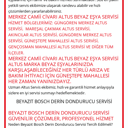
yetkili servis ekibimize ulaşarak randevu alabilir ve hızlı
çözümlerden yararlanabilirsiniz.
MERKEZ CAMII CIVARI ALTUS BEYAZ EŞYA SERVISI
HIZMET BÖLGELERIMIZ: GÜNGÖREN MERKEZ ALTUS
SERVISI, MAREŞAL ÇAKMAK ALTUS SERVISI,
AKINCILAR ALTUS SERVISI, GÜNGÖREN MERKEZ ALTUS
SERVISI, GÜNEŞTEPE MAHALLESI ALTUS SERVISI,
GENÇOSMAN MAHALLESI ALTUS SERVISI VE DIĞER TÜM
ILÇELER.
MERKEZ CAMII CIVARI ALTUS BEYAZ EŞYA SERVISI
ALTUS MARKA BEYAZ EŞYALARINIZDA
KARŞILAŞABILECEĞINIZ HER TÜRLÜ ARIZA VE
BAKIM IHTIYACI IÇIN GÜNEŞTEPE MAHALLESI
HER ZAMAN YANINIZDAYIZ.
Uzman Altus Servis ekibimiz, hızlı ve garantili hizmet anlayışıyla
sizlere en iyi servisi sunmayı hedeflemektedir.
BEYAZIT BOSCH DERIN DONDURUCU SERVISI
BEYAZIT BOSCH DERIN DONDURUCU SERVISI
GÜVENILIR ÇÖZÜMLER, PROFESYONEL HIZMET
Neden Beyazıt Bosch Derin Dondurucu Servisi Tercih Edilmeli?