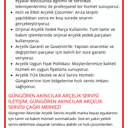
eşyalar konusunda eğitimli ve sertifikalı
teknisyenlerimiz ile profesyonel bir hizmet sunuyoruz.
Hızlı ve Etkili Arçelik Çözümler: Arıza tespiti
yapıldıktan sonra en kısa sürede onarım
gerçekleştiriyoruz.
Orijinal Arçelik Yedek Parça Kullanımı: Tüm tamir ve
bakım işlemlerinde orijinal Arçelik yedek parçaları
kullanıyoruz.
Arçelik Garanti ve Güvenilirlik: Yapılan onarımlar ve
değiştirilen parçalar için belirli bir süre garanti
veriyoruz.
Arçelik Uygun Fiyat Politikası: Müşterilerimize kaliteli
hizmeti en uygun fiyatlarla sunuyoruz.
Arçelik 7/24 Destek ve Acil Servis Hizmeti:
Güngören’nın tüm bölgelerine hızlı servis imkanı
sağlıyoruz.
GÜNGÖREN AKINCILAR ARÇELIK SERVISI
ILETIŞIM, GÜNGÖREN AKINCILAR ARÇELIK
SERVISI ÇAĞRI MERKEZI
Güngören Akıncılar Arçelik Servisi Arçelik marka beyaz eşyalarınız
için tamir ve bakım hizmeti sunmaktadır. Size en yakın yetkili
servis ekibimize ulaşarak randevu alabilir ve hızlı çözümlerden