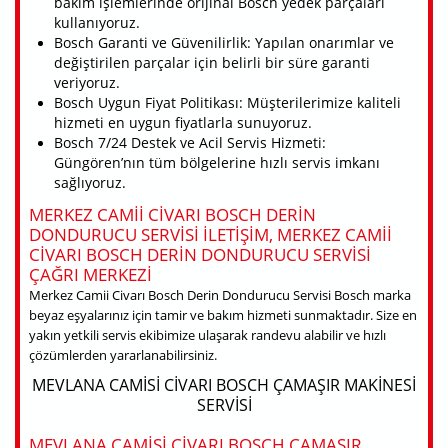
bakım işlemlerinde orijinal Bosch yedek parçaları
kullanıyoruz.
Bosch Garanti ve Güvenilirlik: Yapılan onarımlar ve
değiştirilen parçalar için belirli bir süre garanti
veriyoruz.
Bosch Uygun Fiyat Politikası: Müşterilerimize kaliteli
hizmeti en uygun fiyatlarla sunuyoruz.
Bosch 7/24 Destek ve Acil Servis Hizmeti:
Güngören’nın tüm bölgelerine hızlı servis imkanı
sağlıyoruz.
MERKEZ CAMII CIVARI BOSCH DERIN
DONDURUCU SERVISI ILETIŞIM, MERKEZ CAMII
CIVARI BOSCH DERIN DONDURUCU SERVISI
ÇAĞRI MERKEZI
Merkez Camii Civarı Bosch Derin Dondurucu Servisi Bosch marka
beyaz eşyalarınız için tamir ve bakım hizmeti sunmaktadır. Size en
yakın yetkili servis ekibimize ulaşarak randevu alabilir ve hızlı
çözümlerden yararlanabilirsiniz.
MEVLANA CAMISI CIVARI BOSCH ÇAMAŞIR MAKINESI
SERVISI
MEVLANA CAMISI CIVARI BOSCH ÇAMAŞIR