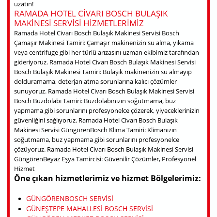
uzatın!
RAMADA HOTEL CIVARI BOSCH BULAŞIK
MAKINESI SERVISI HIZMETLERIMIZ
Ramada Hotel Civarı Bosch Bulaşık Makinesi Servisi Bosch
Çamaşır Makinesi Tamiri: Çamaşır makinenizin su alma, yıkama
veya centrifuge gibi her türlü arızasını uzman ekibimiz tarafından
gideriyoruz. Ramada Hotel Civarı Bosch Bulaşık Makinesi Servisi
Bosch Bulaşık Makinesi Tamiri: Bulaşık makinenizin su almayıp
dolduramama, deterjan atma sorunlarına kalıcı çözümler
sunuyoruz. Ramada Hotel Civarı Bosch Bulaşık Makinesi Servisi
Bosch Buzdolabı Tamiri: Buzdolabınızın soğutmama, buz
yapmama gibi sorunlarını profesyonelce çözerek, yiyeceklerinizin
güvenliğini sağlıyoruz. Ramada Hotel Civarı Bosch Bulaşık
Makinesi Servisi GüngörenBosch Klima Tamiri: Klimanızın
soğutmama, buz yapmama gibi sorunlarını profesyonelce
çözüyoruz. Ramada Hotel Civarı Bosch Bulaşık Makinesi Servisi
GüngörenBeyaz Eşya Tamircisi: Güvenilir Çözümler, Profesyonel
Hizmet
Öne çıkan hizmetlerimiz ve hizmet Bölgelerimiz:
GÜNGÖRENBOSCH SERVISI
GÜNEŞTEPE MAHALLESI BOSCH SERVISI