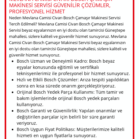
MAKINESI SERVISI GÜVENILIR ÇÖZÜMLER,
PROFESYONEL HIZMET
Neden Mevlana Camisi Civarı Bosch Çamaşır Makinesi Servisi
Tercih Edilmeli? Mevlana Camisi Civarı Bosch Çamaşır Makinesi
Servisi beyaz eşyalarınızın en iyi dostu olan tamircisi Güneştepe
mahallesi, sizlere kaliteli ve güvenilir hizmet sunuyoruz. Mevlana
Camisi Civarı Bosch Çamaşır Makinesi Servisi beyaz eşyalarınızın
en iyi dostu olan tamircisi Güneştepe mahallesi, sizlere kaliteli ve
güvenilir hizmet sunuyoruz.
Bosch Uzman ve Deneyimli Kadro: Bosch beyaz
eşyalar konusunda eğitimli ve sertifikalı
teknisyenlerimiz ile profesyonel bir hizmet sunuyoruz.
Hızlı ve Etkili Bosch Çözümler: Arıza tespiti yapıldıktan
sonra en kısa sürede onarım gerçekleştiriyoruz.
Orijinal Bosch Yedek Parça Kullanımı: Tüm tamir ve
bakım işlemlerinde orijinal Bosch yedek parçaları
kullanıyoruz.
Bosch Garanti ve Güvenilirlik: Yapılan onarımlar ve
değiştirilen parçalar için belirli bir süre garanti
veriyoruz.
Bosch Uygun Fiyat Politikası: Müşterilerimize kaliteli
hizmeti en uygun fiyatlarla sunuyoruz.