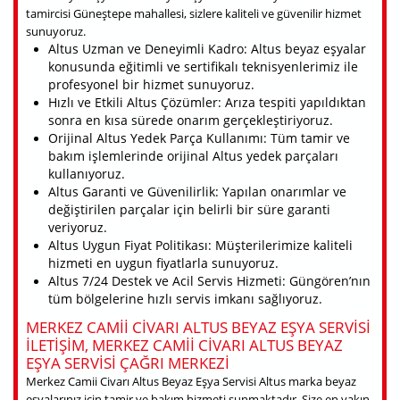
tamircisi Güneştepe mahallesi, sizlere kaliteli ve güvenilir hizmet
sunuyoruz.
Altus Uzman ve Deneyimli Kadro: Altus beyaz eşyalar
konusunda eğitimli ve sertifikalı teknisyenlerimiz ile
profesyonel bir hizmet sunuyoruz.
Hızlı ve Etkili Altus Çözümler: Arıza tespiti yapıldıktan
sonra en kısa sürede onarım gerçekleştiriyoruz.
Orijinal Altus Yedek Parça Kullanımı: Tüm tamir ve
bakım işlemlerinde orijinal Altus yedek parçaları
kullanıyoruz.
Altus Garanti ve Güvenilirlik: Yapılan onarımlar ve
değiştirilen parçalar için belirli bir süre garanti
veriyoruz.
Altus Uygun Fiyat Politikası: Müşterilerimize kaliteli
hizmeti en uygun fiyatlarla sunuyoruz.
Altus 7/24 Destek ve Acil Servis Hizmeti: Güngören’nın
tüm bölgelerine hızlı servis imkanı sağlıyoruz.
MERKEZ CAMII CIVARI ALTUS BEYAZ EŞYA SERVISI
ILETIŞIM, MERKEZ CAMII CIVARI ALTUS BEYAZ
EŞYA SERVISI ÇAĞRI MERKEZI
Merkez Camii Civarı Altus Beyaz Eşya Servisi Altus marka beyaz
eşyalarınız için tamir ve bakım hizmeti sunmaktadır. Size en yakın