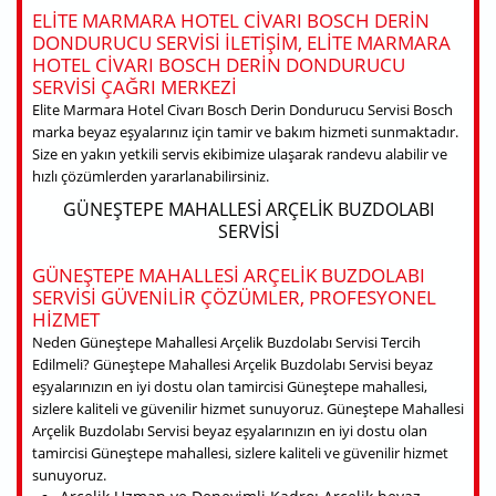
ELITE MARMARA HOTEL CIVARI BOSCH DERIN
DONDURUCU SERVISI ILETIŞIM, ELITE MARMARA
HOTEL CIVARI BOSCH DERIN DONDURUCU
SERVISI ÇAĞRI MERKEZI
Elite Marmara Hotel Civarı Bosch Derin Dondurucu Servisi Bosch
marka beyaz eşyalarınız için tamir ve bakım hizmeti sunmaktadır.
Size en yakın yetkili servis ekibimize ulaşarak randevu alabilir ve
hızlı çözümlerden yararlanabilirsiniz.
GÜNEŞTEPE MAHALLESI ARÇELIK BUZDOLABI
SERVISI
GÜNEŞTEPE MAHALLESI ARÇELIK BUZDOLABI
SERVISI GÜVENILIR ÇÖZÜMLER, PROFESYONEL
HIZMET
Neden Güneştepe Mahallesi Arçelik Buzdolabı Servisi Tercih
Edilmeli? Güneştepe Mahallesi Arçelik Buzdolabı Servisi beyaz
eşyalarınızın en iyi dostu olan tamircisi Güneştepe mahallesi,
sizlere kaliteli ve güvenilir hizmet sunuyoruz. Güneştepe Mahallesi
Arçelik Buzdolabı Servisi beyaz eşyalarınızın en iyi dostu olan
tamircisi Güneştepe mahallesi, sizlere kaliteli ve güvenilir hizmet
sunuyoruz.