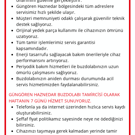
onarımını güvenle gerçekleştirir.
Güngören Haznedar bölgesindeki tüm adreslere
servisimiz hızlı şekilde ulaşır.
Müşteri memnuniyeti odaklı çalışarak güvenilir teknik
destek sağlıyoruz.
Orijinal yedek parça kullanımı ile cihazınızın ömrünü
uzatıyoruz.
Tüm tamir işlemlerimiz servis garantisi
kapsamındadır.
Enerji tasarrufu sağlayacak bakım önerileriyle cihaz
performansını artırıyoruz.
Periyodik bakım hizmetleri ile buzdolabınızın uzun
ömürlü çalışmasını sağlıyoruz.
Buzdolabınızın aniden durması durumunda acil
servis hizmetimizden faydalanabilirsiniz.
GÜNGÖREN HAZNEDAR BUZDOLABI TAMIRCISI OLARAK
HAFTANIN 7 GÜNÜ HIZMET SUNUYORUZ.
Telefonla ya da internet üzerinden hızlıca servis kaydı
oluşturabilirsiniz.
Şeffaf fiyat politikamız sayesinde neye ne ödediğinizi
bilirsiniz.
Cihazınızı taşımaya gerek kalmadan yerinde tamir