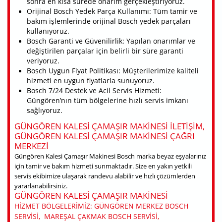
sonra en kısa sürede onarım gerçekleştiriyoruz.
Orijinal Bosch Yedek Parça Kullanımı: Tüm tamir ve
bakım işlemlerinde orijinal Bosch yedek parçaları
kullanıyoruz.
Bosch Garanti ve Güvenilirlik: Yapılan onarımlar ve
değiştirilen parçalar için belirli bir süre garanti
veriyoruz.
Bosch Uygun Fiyat Politikası: Müşterilerimize kaliteli
hizmeti en uygun fiyatlarla sunuyoruz.
Bosch 7/24 Destek ve Acil Servis Hizmeti:
Güngören’nın tüm bölgelerine hızlı servis imkanı
sağlıyoruz.
GÜNGÖREN KALESI ÇAMAŞIR MAKINESI ILETIŞIM,
GÜNGÖREN KALESI ÇAMAŞIR MAKINESI ÇAĞRI
MERKEZI
Güngören Kalesi Çamaşır Makinesi Bosch marka beyaz eşyalarınız
için tamir ve bakım hizmeti sunmaktadır. Size en yakın yetkili
servis ekibimize ulaşarak randevu alabilir ve hızlı çözümlerden
yararlanabilirsiniz.
GÜNGÖREN KALESI ÇAMAŞIR MAKINESI
HIZMET BÖLGELERIMIZ: GÜNGÖREN MERKEZ BOSCH
SERVISI, MAREŞAL ÇAKMAK BOSCH SERVISI,