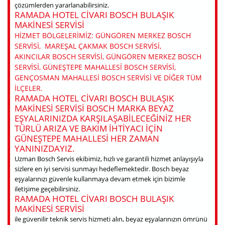
çözümlerden yararlanabilirsiniz.
RAMADA HOTEL CIVARI BOSCH BULAŞIK
MAKINESI SERVISI
HIZMET BÖLGELERIMIZ: GÜNGÖREN MERKEZ BOSCH
SERVISI, MAREŞAL ÇAKMAK BOSCH SERVISI,
AKINCILAR BOSCH SERVISI, GÜNGÖREN MERKEZ BOSCH
SERVISI, GÜNEŞTEPE MAHALLESI BOSCH SERVISI,
GENÇOSMAN MAHALLESI BOSCH SERVISI VE DIĞER TÜM
ILÇELER.
RAMADA HOTEL CIVARI BOSCH BULAŞIK
MAKINESI SERVISI BOSCH MARKA BEYAZ
EŞYALARINIZDA KARŞILAŞABILECEĞINIZ HER
TÜRLÜ ARIZA VE BAKIM IHTIYACI IÇIN
GÜNEŞTEPE MAHALLESI HER ZAMAN
YANINIZDAYIZ.
Uzman Bosch Servis ekibimiz, hızlı ve garantili hizmet anlayışıyla
sizlere en iyi servisi sunmayı hedeflemektedir. Bosch beyaz
eşyalarınızı güvenle kullanmaya devam etmek için bizimle
iletişime geçebilirsiniz.
RAMADA HOTEL CIVARI BOSCH BULAŞIK
MAKINESI SERVISI
ile güvenilir teknik servis hizmeti alın, beyaz eşyalarınızın ömrünü