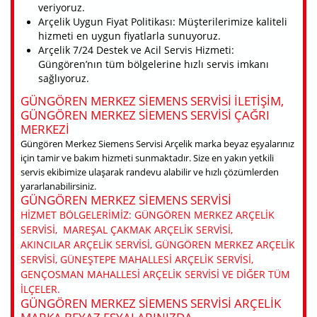
veriyoruz.
Arçelik Uygun Fiyat Politikası: Müşterilerimize kaliteli
hizmeti en uygun fiyatlarla sunuyoruz.
Arçelik 7/24 Destek ve Acil Servis Hizmeti:
Güngören’nın tüm bölgelerine hızlı servis imkanı
sağlıyoruz.
GÜNGÖREN MERKEZ SIEMENS SERVISI ILETIŞIM,
GÜNGÖREN MERKEZ SIEMENS SERVISI ÇAĞRI
MERKEZI
Güngören Merkez Siemens Servisi Arçelik marka beyaz eşyalarınız
için tamir ve bakım hizmeti sunmaktadır. Size en yakın yetkili
servis ekibimize ulaşarak randevu alabilir ve hızlı çözümlerden
yararlanabilirsiniz.
GÜNGÖREN MERKEZ SIEMENS SERVISI
HIZMET BÖLGELERIMIZ: GÜNGÖREN MERKEZ ARÇELIK
SERVISI, MAREŞAL ÇAKMAK ARÇELIK SERVISI,
AKINCILAR ARÇELIK SERVISI, GÜNGÖREN MERKEZ ARÇELIK
SERVISI, GÜNEŞTEPE MAHALLESI ARÇELIK SERVISI,
GENÇOSMAN MAHALLESI ARÇELIK SERVISI VE DIĞER TÜM
ILÇELER.
GÜNGÖREN MERKEZ SIEMENS SERVISI ARÇELIK