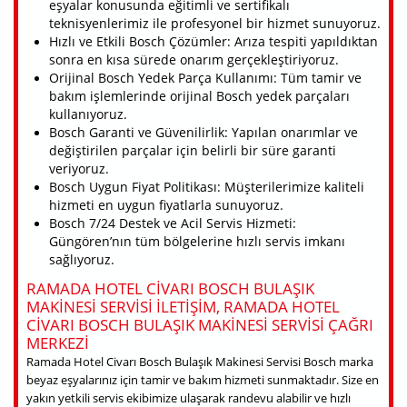
eşyalar konusunda eğitimli ve sertifikalı
teknisyenlerimiz ile profesyonel bir hizmet sunuyoruz.
Hızlı ve Etkili Bosch Çözümler: Arıza tespiti yapıldıktan
sonra en kısa sürede onarım gerçekleştiriyoruz.
Orijinal Bosch Yedek Parça Kullanımı: Tüm tamir ve
bakım işlemlerinde orijinal Bosch yedek parçaları
kullanıyoruz.
Bosch Garanti ve Güvenilirlik: Yapılan onarımlar ve
değiştirilen parçalar için belirli bir süre garanti
veriyoruz.
Bosch Uygun Fiyat Politikası: Müşterilerimize kaliteli
hizmeti en uygun fiyatlarla sunuyoruz.
Bosch 7/24 Destek ve Acil Servis Hizmeti:
Güngören’nın tüm bölgelerine hızlı servis imkanı
sağlıyoruz.
RAMADA HOTEL CIVARI BOSCH BULAŞIK
MAKINESI SERVISI ILETIŞIM, RAMADA HOTEL
CIVARI BOSCH BULAŞIK MAKINESI SERVISI ÇAĞRI
MERKEZI
Ramada Hotel Civarı Bosch Bulaşık Makinesi Servisi Bosch marka
beyaz eşyalarınız için tamir ve bakım hizmeti sunmaktadır. Size en
yakın yetkili servis ekibimize ulaşarak randevu alabilir ve hızlı