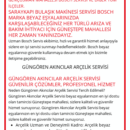
ILÇELER.
SARAYKAPI BULAŞIK MAKINESI SERVISI BOSCH
MARKA BEYAZ EŞYALARINIZDA
KARŞILAŞABILECEĞINIZ HER TÜRLÜ ARIZA VE
BAKIM IHTIYACI IÇIN GÜNEŞTEPE MAHALLESI
HER ZAMAN YANINIZDAYIZ.
Uzman Bosch Servis ekibimiz, hızlı ve garantili hizmet anlayışıyla
sizlere en iyi servisi sunmayı hedeflemektedir. Bosch beyaz
eşyalarınızı güvenle kullanmaya devam etmek için bizimle
iletişime geçebilirsiniz.
GÜNGÖREN AKINCILAR ARÇELIK SERVISI
GÜNGÖREN AKINCILAR ARÇELIK SERVISI
GÜVENILIR ÇÖZÜMLER, PROFESYONEL HIZMET
Neden Güngören Akıncılar Arçelik Servisi Tercih Edilmeli?
Güngören Akıncılar Arçelik Servisi beyaz eşyalarınızın en iyi dostu
olan tamircisi Güneştepe mahallesi, sizlere kaliteli ve güvenilir
hizmet sunuyoruz. Güngören Akıncılar Arçelik Servisi beyaz
eşyalarınızın en iyi dostu olan tamircisi Güneştepe mahallesi,
sizlere kaliteli ve güvenilir hizmet sunuyoruz.
Arçelik Uzman ve Deneyimli Kadro: Arçelik beyaz