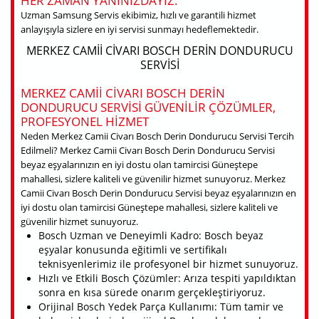
HER ZAMAN YANINIZDAYIZ.
Uzman Samsung Servis ekibimiz, hızlı ve garantili hizmet
anlayışıyla sizlere en iyi servisi sunmayı hedeflemektedir.
MERKEZ CAMII CIVARI BOSCH DERIN DONDURUCU
SERVISI
MERKEZ CAMII CIVARI BOSCH DERIN
DONDURUCU SERVISI GÜVENILIR ÇÖZÜMLER,
PROFESYONEL HIZMET
Neden Merkez Camii Civarı Bosch Derin Dondurucu Servisi Tercih
Edilmeli? Merkez Camii Civarı Bosch Derin Dondurucu Servisi
beyaz eşyalarınızın en iyi dostu olan tamircisi Güneştepe
mahallesi, sizlere kaliteli ve güvenilir hizmet sunuyoruz. Merkez
Camii Civarı Bosch Derin Dondurucu Servisi beyaz eşyalarınızın en
iyi dostu olan tamircisi Güneştepe mahallesi, sizlere kaliteli ve
güvenilir hizmet sunuyoruz.
Bosch Uzman ve Deneyimli Kadro: Bosch beyaz
eşyalar konusunda eğitimli ve sertifikalı
teknisyenlerimiz ile profesyonel bir hizmet sunuyoruz.
Hızlı ve Etkili Bosch Çözümler: Arıza tespiti yapıldıktan
sonra en kısa sürede onarım gerçekleştiriyoruz.
Orijinal Bosch Yedek Parça Kullanımı: Tüm tamir ve