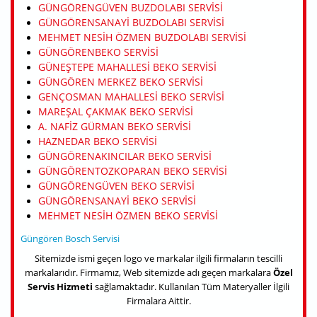
GÜNGÖRENGÜVEN BUZDOLABI SERVISI
GÜNGÖRENSANAYI BUZDOLABI SERVISI
MEHMET NESIH ÖZMEN BUZDOLABI SERVISI
GÜNGÖRENBEKO SERVISI
GÜNEŞTEPE MAHALLESI BEKO SERVISI
GÜNGÖREN MERKEZ BEKO SERVISI
GENÇOSMAN MAHALLESI BEKO SERVISI
MAREŞAL ÇAKMAK BEKO SERVISI
A. NAFIZ GÜRMAN BEKO SERVISI
HAZNEDAR BEKO SERVISI
GÜNGÖRENAKINCILAR BEKO SERVISI
GÜNGÖRENTOZKOPARAN BEKO SERVISI
GÜNGÖRENGÜVEN BEKO SERVISI
GÜNGÖRENSANAYI BEKO SERVISI
MEHMET NESIH ÖZMEN BEKO SERVISI
Güngören Bosch Servisi
Sitemizde ismi geçen logo ve markalar ilgili firmaların tescilli
markalarıdır. Firmamız, Web sitemizde adı geçen markalara
Özel
Servis Hizmeti
sağlamaktadır. Kullanılan Tüm Materyaller İlgili
Firmalara Aittir.