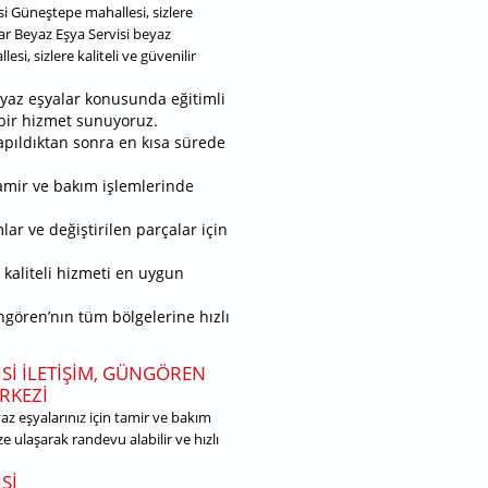
isi Güneştepe mahallesi, sizlere
ar Beyaz Eşya Servisi beyaz
si, sizlere kaliteli ve güvenilir
yaz eşyalar konusunda eğitimli
l bir hizmet sunuyoruz.
 yapıldıktan sonra en kısa sürede
tamir ve bakım işlemlerinde
lar ve değiştirilen parçalar için
e kaliteli hizmeti en uygun
ngören’nın tüm bölgelerine hızlı
SI ILETIŞIM, GÜNGÖREN
RKEZI
z eşyalarınız için tamir ve bakım
e ulaşarak randevu alabilir ve hızlı
SI