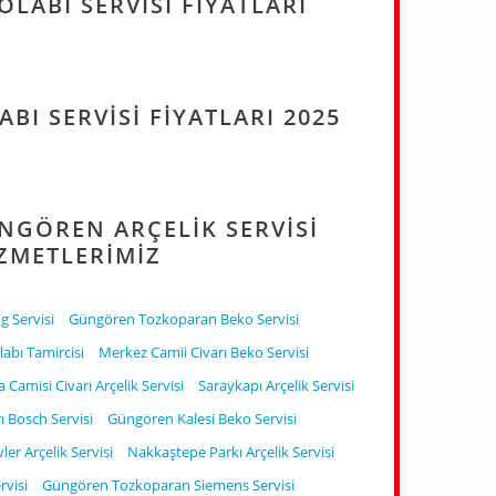
LABI SERVISI FIYATLARI
BI SERVISI FIYATLARI 2025
NGÖREN ARÇELIK SERVISI
ZMETLERIMIZ
 Servisi
Güngören Tozkoparan Beko Servisi
bı Tamircisi
Merkez Camii Civarı Beko Servisi
Camisi Civarı Arçelik Servisi
Saraykapı Arçelik Servisi
ı Bosch Servisi
Güngören Kalesi Beko Servisi
ler Arçelik Servisi
Nakkaştepe Parkı Arçelik Servisi
rvisi
Güngören Tozkoparan Siemens Servisi