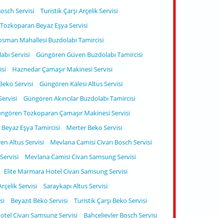
osch Servisi
Turistik Çarşı Arçelik Servisi
Tozkoparan Beyaz Eşya Servisi
man Mahallesi Buzdolabı Tamircisi
bı Servisi
Güngören Güven Buzdolabı Tamircisi
isi
Haznedar Çamaşır Makinesi Servisi
Beko Servisi
Güngören Kalesi Altus Servisi
ervisi
Güngören Akıncılar Buzdolabı Tamircisi
ngören Tozkoparan Çamaşır Makinesi Servisi
Beyaz Eşya Tamircisi
Merter Beko Servisi
n Altus Servisi
Mevlana Camisi Civarı Bosch Servisi
Servisi
Mevlana Camisi Civarı Samsung Servisi
Elite Marmara Hotel Civarı Samsung Servisi
rçelik Servisi
Saraykapı Altus Servisi
si
Beyazıt Beko Servisi
Turistik Çarşı Beko Servisi
tel Civarı Samsung Servisi
Bahçelievler Bosch Servisi