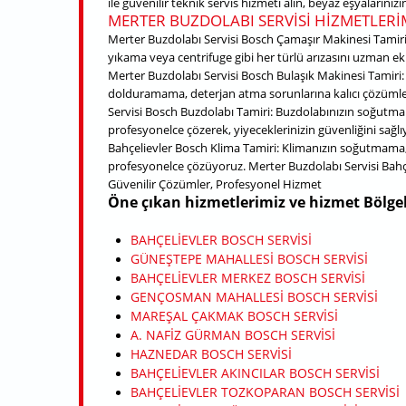
ile güvenilir teknik servis hizmeti alın, beyaz eşyalarını
MERTER BUZDOLABI SERVISI HIZMETLERI
Merter Buzdolabı Servisi Bosch Çamaşır Makinesi Tamiri
yıkama veya centrifuge gibi her türlü arızasını uzman ek
Merter Buzdolabı Servisi Bosch Bulaşık Makinesi Tamiri:
dolduramama, deterjan atma sorunlarına kalıcı çözüml
Servisi Bosch Buzdolabı Tamiri: Buzdolabınızın soğutm
profesyonelce çözerek, yiyeceklerinizin güvenliğini sağl
Bahçelievler Bosch Klima Tamiri: Klimanızın soğutmama
profesyonelce çözüyoruz. Merter Buzdolabı Servisi Bahçe
Güvenilir Çözümler, Profesyonel Hizmet
Öne çıkan hizmetlerimiz ve hizmet Bölgel
BAHÇELIEVLER BOSCH SERVISI
GÜNEŞTEPE MAHALLESI BOSCH SERVISI
BAHÇELIEVLER MERKEZ BOSCH SERVISI
GENÇOSMAN MAHALLESI BOSCH SERVISI
MAREŞAL ÇAKMAK BOSCH SERVISI
A. NAFIZ GÜRMAN BOSCH SERVISI
HAZNEDAR BOSCH SERVISI
BAHÇELIEVLER AKINCILAR BOSCH SERVISI
BAHÇELIEVLER TOZKOPARAN BOSCH SERVISI