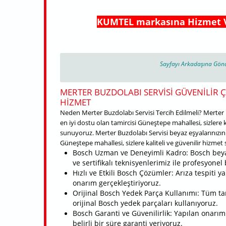
KUMTEL markasına Hizmet
Sayfayı Arkadaşına Gön
MERTER BUZDOLABI SERVISI GÜVENILIR
HIZMET
Neden Merter Buzdolabı Servisi Tercih Edilmeli? Merter 
en iyi dostu olan tamircisi Güneştepe mahallesi, sizlere k
sunuyoruz. Merter Buzdolabı Servisi beyaz eşyalarınızın 
Güneştepe mahallesi, sizlere kaliteli ve güvenilir hizme
Bosch Uzman ve Deneyimli Kadro: Bosch beya
ve sertifikalı teknisyenlerimiz ile profesyone
Hızlı ve Etkili Bosch Çözümler: Arıza tespiti 
onarım gerçekleştiriyoruz.
Orijinal Bosch Yedek Parça Kullanımı: Tüm t
orijinal Bosch yedek parçaları kullanıyoruz.
Bosch Garanti ve Güvenilirlik: Yapılan onarıml
belirli bir süre garanti veriyoruz.