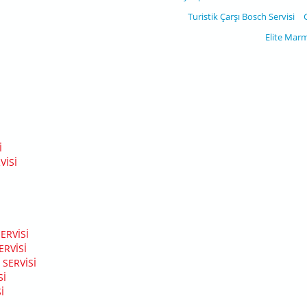
Turistik Çarşı Bosch Servisi
Elite Marm
I
I
VISI
ERVISI
RVISI
SERVISI
SI
I