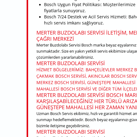
Bosch Uygun Fiyat Politikası: Müşterilerimize 
fiyatlarla sunuyoruz.
Bosch 7/24 Destek ve Acil Servis Hizmeti: Bah
hızlı servis imkanı sağlıyoruz.
MERTER BUZDOLABI SERVISI ILETIŞIM, M
ÇAĞRI MERKEZI
Merter Buzdolabı Servisi Bosch marka beyaz eşyalarınız 
sunmaktadır. Size en yakın yetkili servis ekibimize ulaşar
çözümlerden yararlanabilirsiniz.
MERTER BUZDOLABI SERVISI
HIZMET BÖLGELERIMIZ: BAHÇELIEVLER MERKEZ 
ÇAKMAK BOSCH SERVISI, AKINCILAR BOSCH SERVI
MERKEZ BOSCH SERVISI, GÜNEŞTEPE MAHALLESI
MAHALLESI BOSCH SERVISI VE DIĞER TÜM ILÇELE
MERTER BUZDOLABI SERVISI BOSCH MAR
KARŞILAŞABILECEĞINIZ HER TÜRLÜ ARIZA 
GÜNEŞTEPE MAHALLESI HER ZAMAN YANI
Uzman Bosch Servis ekibimiz, hızlı ve garantili hizmet anla
sunmayı hedeflemektedir. Bosch beyaz eşyalarınızı gü
bizimle iletişime geçebilirsiniz.
MERTER BUZDOLABI SERVISI