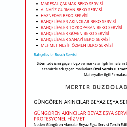
MAREŞAL ÇAKMAK BEKO SERVISI
A. NAFIZ GÜRMAN BEKO SERVISI
HAZNEDAR BEKO SERVISI
BAHÇELIEVLER AKINCILAR BEKO SERVISI
BAHÇELIEVLER TOZKOPARAN BEKO SERVISI
BAHÇELIEVLER GÜVEN BEKO SERVISI
BAHÇELIEVLER SANAYI BEKO SERVISI
MEHMET NESIH ÖZMEN BEKO SERVISI
Bahçelievler Bosch Servisi
Sitemizde ismi geçen logo ve markalar ilgili firmaların 
sitemizde adı geçen markalara
Özel Servis Hizmet
Materyaller İlgili Firmalara 
MERTER BUZDOLABI
GÜNGÖREN AKINCILAR BEYAZ EŞYA SER
GÜNGÖREN AKINCILAR BEYAZ EŞYA SERVI
PROFESYONEL HIZMET
Neden Güngören Akıncılar Beyaz Eşya Servisi Tercih Edi