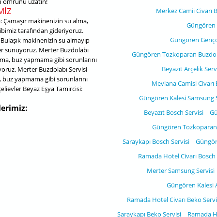
zın ömrünü uzatın!
MIZ
Merkez Camii Civarı B
: Çamaşır makinenizin su alma,
Güngören 
ibimiz tarafından gideriyoruz.
Güngören Genços
 Bulaşık makinenizin su almayıp
er sunuyoruz. Merter Buzdolabı
Güngören Tozkoparan Buzdola
ama, buz yapmama gibi sorunlarını
Beyazıt Arçelik Serv
ıyoruz. Merter Buzdolabı Servisi
, buz yapmama gibi sorunlarını
Mevlana Camisi Civarı 
lievler Beyaz Eşya Tamircisi:
Güngören Kalesi Samsung S
erimiz:
Beyazıt Bosch Servisi
Gü
Güngören Tozkoparan 
Saraykapı Bosch Servisi
Güngöre
Ramada Hotel Civarı Bosch 
Merter Samsung Servisi
Güngören Kalesi A
Ramada Hotel Civarı Beko Servi
Saraykapı Beko Servisi
Ramada Ho