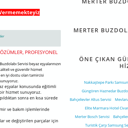
MERTER BUZDO
 Vermemekteyiz
MERTER BUZDOLA
der
 ÇÖZÜMLER, PROFESYONEL
ÖNE ÇIKAN GÜ
Buzdolabı Servisi beyaz eşyalarınızın
HI
aliteli ve güvenilir hizmet
en iyi dostu olan tamircisi
t sunuyoruz.
Nakkaştepe Parkı Samsung
z eşyalar konusunda eğitimli
Güngören Haznedar Buzdola
l bir hizmet sunuyoruz.
yapıldıktan sonra en kısa sürede
Bahçelievler Altus Servisi
Mevlana 
Elite Marmara Hotel Civar
amir ve bakım işlemlerinde
Merter Bosch Servisi
Bahçeliev
ar ve değiştirilen parçalar için
Turistik Çarşı Samsung Se