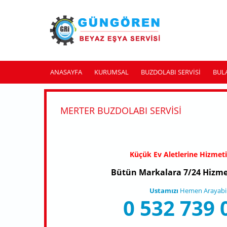
Ana içeriğe atla
ANASAYFA
KURUMSAL
BUZDOLABI SERVISI
BUL
MERTER BUZDOLABI SERVISI
Küçük Ev Aletlerine Hizmet
Bütün Markalara 7/24 Hizme
Ustamızı
Hemen Arayabili
0 532 739 