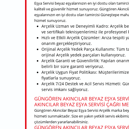
Eşya Servisi beyaz eşyalarınızın en iyi dostu olan tamirc
kaliteli ve güvenilir hizmet sunuyoruz. Güngören Akıncıl
eşyalarınızın en iyi dostu olan tamircisi Güneştepe mahalle
hizmet sunuyoruz.
Arçelik Uzman ve Deneyimli Kadro: Arçelik be
ve sertifikalı teknisyenlerimiz ile profesyone
Hızlı ve Etkili Arçelik Çözümler: Arıza tespiti
onarım gerçekleştiriyoruz.
Orijinal Arçelik Yedek Parça Kullanımı: Tüm 
orijinal Arçelik yedek parçaları kullanıyoruz.
Arçelik Garanti ve Güvenilirlik: Yapılan onarım
belirli bir süre garanti veriyoruz.
Arçelik Uygun Fiyat Politikası: Müşterilerimiz
fiyatlarla sunuyoruz.
Arçelik 7/24 Destek ve Acil Servis Hizmeti: Gü
servis imkanı sağlıyoruz.
GÜNGÖREN AKINCILAR BEYAZ EŞYA SERVI
AKINCILAR BEYAZ EŞYA SERVISI ÇAĞRI ME
Güngören Akıncılar Beyaz Eşya Servisi Arçelik marka beya
hizmeti sunmaktadır. Size en yakın yetkili servis ekibimiz
çözümlerden yararlanabilirsiniz.
GÜNGÖREN AKINCILAR BEYAZ EŞYA SERVI