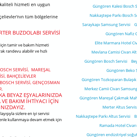
kaliteli hizmeti en uygun
Güngören Kalesi Bosch S
Nakkaştepe Parkı Bosch Se
çelievler’nın tüm bölgelerine
Saraykapı Samsung Servisi
G
ERTER BUZDOLABI SERVISI
Güngören Nafiz G
Elite Marmara Hotel Civa
için tamir ve bakım hizmeti
ak randevu alabilir ve hızlı
Mevlana Camisi Civarı Alt
Güngören Bosch Servisi
Bey
BOSCH SERVISI, MAREŞAL
Güngören Beko S
SI, BAHÇELIEVLER
Güngören Tozkoparan Bulaşık 
 BOSCH SERVISI, GENÇOSMAN
Merkez Camii Civarı Samsung 
R.
KA BEYAZ EŞYALARINIZDA
Güngören Mareşal Çakmak Mahal
VE BAKIM IHTIYACI IÇIN
NIZDAYIZ.
Merter Altus Servis
yışıyla sizlere en iyi servisi
Nakkaştepe Parkı Altus Servisi
B
venle kullanmaya devam etmek için
Ramada Hotel Civarı A
Güngören endüstriyel soğut