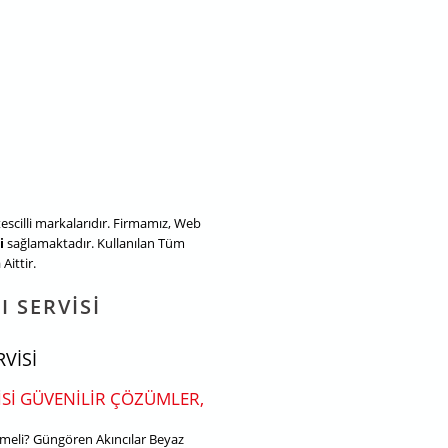
tescilli markalarıdır. Firmamız, Web
i
sağlamaktadır. Kullanılan Tüm
Aittir.
 SERVISI
VISI
SI GÜVENILIR ÇÖZÜMLER,
lmeli? Güngören Akıncılar Beyaz