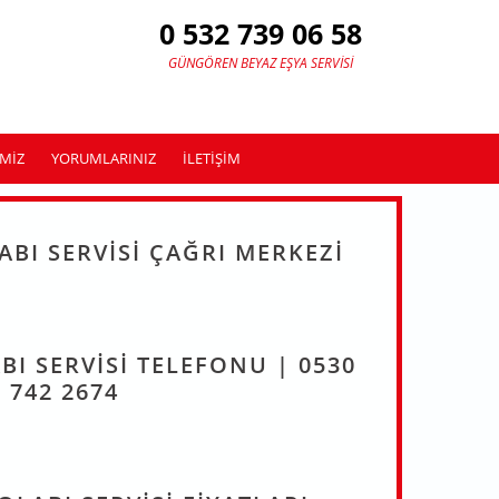
0 532 739 06 58
GÜNGÖREN BEYAZ EŞYA SERVISI
MIZ
YORUMLARINIZ
ILETIŞIM
BI SERVISI ÇAĞRI MERKEZI
I SERVISI TELEFONU | 0530
742 2674