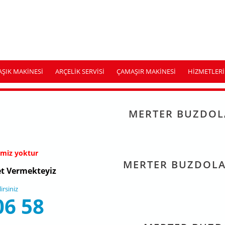
AŞIK MAKINESI
ARÇELIK SERVISI
ÇAMAŞIR MAKINESI
HIZMETLERI
MERTER BUZDOLA
imiz yoktur
MERTER BUZDOLAB
t Vermekteyiz
rsiniz
06 58