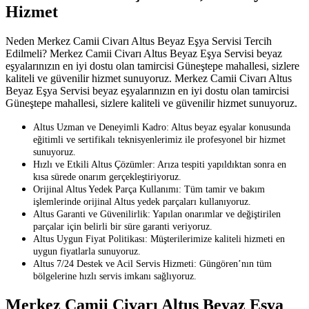
Hizmet
Neden Merkez Camii Civarı Altus Beyaz Eşya Servisi Tercih
Edilmeli? Merkez Camii Civarı Altus Beyaz Eşya Servisi beyaz
eşyalarınızın en iyi dostu olan tamircisi Güneştepe mahallesi, sizlere
kaliteli ve güvenilir hizmet sunuyoruz. Merkez Camii Civarı Altus
Beyaz Eşya Servisi beyaz eşyalarınızın en iyi dostu olan tamircisi
Güneştepe mahallesi, sizlere kaliteli ve güvenilir hizmet sunuyoruz.
Altus Uzman ve Deneyimli Kadro: Altus beyaz eşyalar konusunda
eğitimli ve sertifikalı teknisyenlerimiz ile profesyonel bir hizmet
sunuyoruz.
Hızlı ve Etkili Altus Çözümler: Arıza tespiti yapıldıktan sonra en
kısa sürede onarım gerçekleştiriyoruz.
Orijinal Altus Yedek Parça Kullanımı: Tüm tamir ve bakım
işlemlerinde orijinal Altus yedek parçaları kullanıyoruz.
Altus Garanti ve Güvenilirlik: Yapılan onarımlar ve değiştirilen
parçalar için belirli bir süre garanti veriyoruz.
Altus Uygun Fiyat Politikası: Müşterilerimize kaliteli hizmeti en
uygun fiyatlarla sunuyoruz.
Altus 7/24 Destek ve Acil Servis Hizmeti: Güngören’nın tüm
bölgelerine hızlı servis imkanı sağlıyoruz.
Merkez Camii Civarı Altus Beyaz Eşya