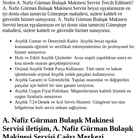
Neden A. Nafiz Gürman Bulaşık Makinesi Servisi Tercih Edilmeli?
A. Nafiz Gürman Bulaşık Makinesi Servisi beyaz eşyalarınızın en
iyi dostu olan tamircisi Güneştepe mahallesi, sizlere kaliteli ve
güvenilir hizmet sunuyoruz. A. Nafiz Gürman Bulaşık Makinesi
Servisi beyaz eşyalarınızın en iyi dostu olan tamircisi Güneştepe
mahallesi, sizlere kaliteli ve güvenilir hizmet sunuyoruz.
Arçelik Uzman ve Deneyimli Kadro: Arçelik beyaz eşyalar
konusunda eğitimli ve sertifikalı teknisyenlerimiz ile profesyonel bir
hizmet sunuyoruz.
Hızlı ve Etkili Arçelik Çözümler: Arıza tespiti yapıldıktan sonra en
kısa sürede onarım gerçekleştiriyoruz.
Orijinal Arçelik Yedek Parça Kullanımı: Tüm tamir ve bakım
işlemlerinde orijinal Arçelik yedek parçaları kullanıyoruz.
Arçelik Garanti ve Güvenilirlik: Yapılan onarımlar ve değiştirilen
parçalar için belirli bir süre garanti veriyoruz.
Arçelik Uygun Fiyat Politikası: Müşterilerimize kaliteli hizmeti en
uygun fiyatlarla sunuyoruz.
Arçelik 7/24 Destek ve Acil Servis Hizmeti: Güngören’nın tüm
bölgelerine hızlı servis imkanı sağlıyoruz.
A. Nafiz Gürman Bulaşık Makinesi
Servisi iletişim, A. Nafiz Gürman Bulaşık
Makinesi Servisi Çağrı Merkezi