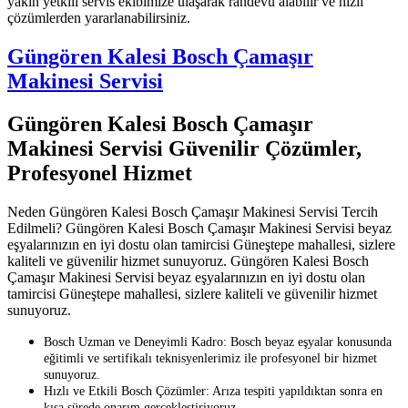
yakın yetkili servis ekibimize ulaşarak randevu alabilir ve hızlı
çözümlerden yararlanabilirsiniz.
Güngören Kalesi Bosch Çamaşır
Makinesi Servisi
Güngören Kalesi Bosch Çamaşır
Makinesi Servisi Güvenilir Çözümler,
Profesyonel Hizmet
Neden Güngören Kalesi Bosch Çamaşır Makinesi Servisi Tercih
Edilmeli? Güngören Kalesi Bosch Çamaşır Makinesi Servisi beyaz
eşyalarınızın en iyi dostu olan tamircisi Güneştepe mahallesi, sizlere
kaliteli ve güvenilir hizmet sunuyoruz. Güngören Kalesi Bosch
Çamaşır Makinesi Servisi beyaz eşyalarınızın en iyi dostu olan
tamircisi Güneştepe mahallesi, sizlere kaliteli ve güvenilir hizmet
sunuyoruz.
Bosch Uzman ve Deneyimli Kadro: Bosch beyaz eşyalar konusunda
eğitimli ve sertifikalı teknisyenlerimiz ile profesyonel bir hizmet
sunuyoruz.
Hızlı ve Etkili Bosch Çözümler: Arıza tespiti yapıldıktan sonra en
kısa sürede onarım gerçekleştiriyoruz.