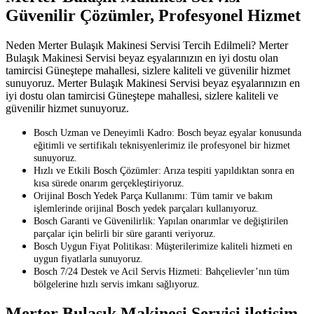
Güvenilir Çözümler, Profesyonel Hizmet
Neden Merter Bulaşık Makinesi Servisi Tercih Edilmeli? Merter
Bulaşık Makinesi Servisi beyaz eşyalarınızın en iyi dostu olan
tamircisi Güneştepe mahallesi, sizlere kaliteli ve güvenilir hizmet
sunuyoruz. Merter Bulaşık Makinesi Servisi beyaz eşyalarınızın en
iyi dostu olan tamircisi Güneştepe mahallesi, sizlere kaliteli ve
güvenilir hizmet sunuyoruz.
Bosch Uzman ve Deneyimli Kadro: Bosch beyaz eşyalar konusunda
eğitimli ve sertifikalı teknisyenlerimiz ile profesyonel bir hizmet
sunuyoruz.
Hızlı ve Etkili Bosch Çözümler: Arıza tespiti yapıldıktan sonra en
kısa sürede onarım gerçekleştiriyoruz.
Orijinal Bosch Yedek Parça Kullanımı: Tüm tamir ve bakım
işlemlerinde orijinal Bosch yedek parçaları kullanıyoruz.
Bosch Garanti ve Güvenilirlik: Yapılan onarımlar ve değiştirilen
parçalar için belirli bir süre garanti veriyoruz.
Bosch Uygun Fiyat Politikası: Müşterilerimize kaliteli hizmeti en
uygun fiyatlarla sunuyoruz.
Bosch 7/24 Destek ve Acil Servis Hizmeti: Bahçelievler’nın tüm
bölgelerine hızlı servis imkanı sağlıyoruz.
Merter Bulaşık Makinesi Servisi iletişim,