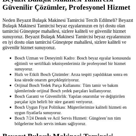
Güvenilir Çözümler, Profesyonel Hizmet
Neden Beyazıt Bulaşık Makinesi Tamircisi Tercih Edilmeli? Beyazıt
Bulaşık Makinesi Tamircisi beyaz eşyalarınızın en iyi dostu olan
tamircisi Güneştepe mahallesi, sizlere kaliteli ve güvenilir hizmet
sunuyoruz. Beyazıt Bulaşık Makinesi Tamircisi beyaz eşyalarınızın
en iyi dostu olan tamircisi Güneştepe mahallesi, sizlere kaliteli ve
güvenilir hizmet sunuyoruz.
Bosch Uzman ve Deneyimli Kadro: Bosch beyaz eşyalar konusunda
eğitimli ve sertifikalı teknisyenlerimiz ile profesyonel bir hizmet
sunuyoruz.
Hızlı ve Etkili Bosch Çözümler: Arıza tespiti yapıldıktan sonra en
kısa sürede onarım gerçekleştiriyoruz.
Orijinal Bosch Yedek Parça Kullanımı: Tüm tamir ve bakım
işlemlerinde orijinal Bosch yedek parçaları kullanıyoruz.
Bosch Garanti ve Güvenilirlik: Yapılan onarımlar ve değiştirilen
parçalar için belirli bir süre garanti veriyoruz.
Bosch Uygun Fiyat Politikası: Müşterilerimize kaliteli hizmeti en
uygun fiyatlarla sunuyoruz.
Bosch 7/24 Destek ve Acil Servis Hizmeti: Güngören’nın tüm
bölgelerine hızlı servis imkanı sağlıyoruz.