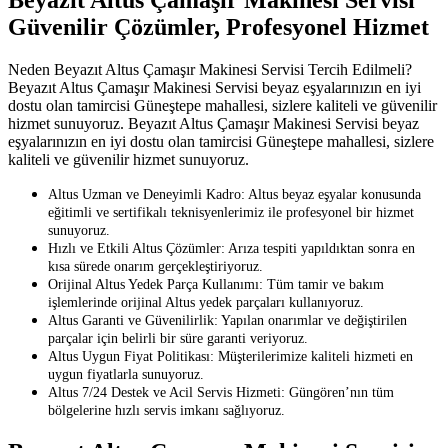
Güvenilir Çözümler, Profesyonel Hizmet
Neden Beyazıt Altus Çamaşır Makinesi Servisi Tercih Edilmeli?
Beyazıt Altus Çamaşır Makinesi Servisi beyaz eşyalarınızın en iyi
dostu olan tamircisi Güneştepe mahallesi, sizlere kaliteli ve güvenilir
hizmet sunuyoruz. Beyazıt Altus Çamaşır Makinesi Servisi beyaz
eşyalarınızın en iyi dostu olan tamircisi Güneştepe mahallesi, sizlere
kaliteli ve güvenilir hizmet sunuyoruz.
Altus Uzman ve Deneyimli Kadro: Altus beyaz eşyalar konusunda
eğitimli ve sertifikalı teknisyenlerimiz ile profesyonel bir hizmet
sunuyoruz.
Hızlı ve Etkili Altus Çözümler: Arıza tespiti yapıldıktan sonra en
kısa sürede onarım gerçekleştiriyoruz.
Orijinal Altus Yedek Parça Kullanımı: Tüm tamir ve bakım
işlemlerinde orijinal Altus yedek parçaları kullanıyoruz.
Altus Garanti ve Güvenilirlik: Yapılan onarımlar ve değiştirilen
parçalar için belirli bir süre garanti veriyoruz.
Altus Uygun Fiyat Politikası: Müşterilerimize kaliteli hizmeti en
uygun fiyatlarla sunuyoruz.
Altus 7/24 Destek ve Acil Servis Hizmeti: Güngören’nın tüm
bölgelerine hızlı servis imkanı sağlıyoruz.