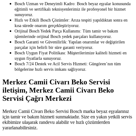
Bosch Uzman ve Deneyimli Kadro: Bosch beyaz eşyalar konusunda
eğitimli ve sertifikalı teknisyenlerimiz ile profesyonel bir hizmet
sunuyoruz.
Hızlı ve Etkili Bosch Çözümler: Arıza tespiti yapıldıktan sonra en
kısa sürede onarım gerçekleştiriyoruz.
Orijinal Bosch Yedek Parça Kullanımı: Tüm tamir ve bakım
işlemlerinde orijinal Bosch yedek parçaları kullanıyoruz.
Bosch Garanti ve Güvenilirlik: Yapılan onarımlar ve değiştirilen
parçalar için belirli bir süre garanti veriyoruz.
Bosch Uygun Fiyat Politikası: Müşterilerimize kaliteli hizmeti en
uygun fiyatlarla sunuyoruz.
Bosch 7/24 Destek ve Acil Servis Hizmeti: Güngören’nın tüm
bölgelerine hızlı servis imkanı sağlıyoruz.
Merkez Camii Civarı Beko Servisi
iletişim, Merkez Camii Civarı Beko
Servisi Çağrı Merkezi
Merkez Camii Civarı Beko Servisi Bosch marka beyaz eşyalarınız
için tamir ve bakım hizmeti sunmaktadır. Size en yakın yetkili servis
ekibimize ulaşarak randevu alabilir ve hızlı çözümlerden
yararlanabilirsiniz.