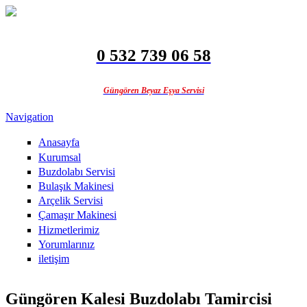
Ana içeriğe atla
0 532 739 06 58
Güngören Beyaz Eşya Servisi
Navigation
Anasayfa
Kurumsal
Buzdolabı Servisi
Bulaşık Makinesi
Arçelik Servisi
Çamaşır Makinesi
Hizmetlerimiz
Yorumlarınız
iletişim
Güngören Kalesi Buzdolabı Tamircisi