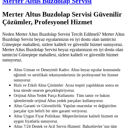
Merter Altus Buzdolap Servisi
Merter Altus Buzdolap Servisi Güvenilir
Çözümler, Profesyonel Hizmet
Neden Merter Altus Buzdolap Servisi Tercih Edilmeli? Merter Altus
Buzdolap Servisi beyaz eşyalarınızın en iyi dostu olan tamircisi
Güneştepe mahallesi, sizlere kaliteli ve güvenilir hizmet sunuyoruz.
Merter Altus Buzdolap Servisi beyaz eşyalarınızın en iyi dostu olan
tamircisi Güneştepe mahallesi, sizlere kaliteli ve güvenilir hizmet
sunuyoruz.
Altus Uzman ve Deneyimli Kadro: Altus beyaz eşyalar konusunda
eğitimli ve sertifikalı teknisyenlerimiz ile profesyonel bir hizmet
sunuyoruz.
Hızlı ve Etkili Altus Çözümler: Arıza tespiti yapıldıktan sonra en
kısa sürede onarım gerçekleştiriyoruz.
Orijinal Altus Yedek Parça Kullanımı: Tüm tamir ve bakım
işlemlerinde orijinal Altus yedek parçaları kullanıyoruz.
Altus Garanti ve Güvenilirlik: Yapılan onarımlar ve değiştirilen
parçalar için belirli bir süre garanti veriyoruz.
Altus Uygun Fiyat Politikası: Müşterilerimize kaliteli hizmeti en
uygun fiyatlarla sunuyoruz.
Altus 7/24 Destek ve Acil Servis Hizmeti: Bahçelievler’nın tüm