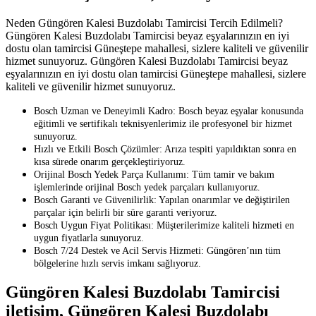
Neden Güngören Kalesi Buzdolabı Tamircisi Tercih Edilmeli?
Güngören Kalesi Buzdolabı Tamircisi beyaz eşyalarınızın en iyi
dostu olan tamircisi Güneştepe mahallesi, sizlere kaliteli ve güvenilir
hizmet sunuyoruz. Güngören Kalesi Buzdolabı Tamircisi beyaz
eşyalarınızın en iyi dostu olan tamircisi Güneştepe mahallesi, sizlere
kaliteli ve güvenilir hizmet sunuyoruz.
Bosch Uzman ve Deneyimli Kadro: Bosch beyaz eşyalar konusunda
eğitimli ve sertifikalı teknisyenlerimiz ile profesyonel bir hizmet
sunuyoruz.
Hızlı ve Etkili Bosch Çözümler: Arıza tespiti yapıldıktan sonra en
kısa sürede onarım gerçekleştiriyoruz.
Orijinal Bosch Yedek Parça Kullanımı: Tüm tamir ve bakım
işlemlerinde orijinal Bosch yedek parçaları kullanıyoruz.
Bosch Garanti ve Güvenilirlik: Yapılan onarımlar ve değiştirilen
parçalar için belirli bir süre garanti veriyoruz.
Bosch Uygun Fiyat Politikası: Müşterilerimize kaliteli hizmeti en
uygun fiyatlarla sunuyoruz.
Bosch 7/24 Destek ve Acil Servis Hizmeti: Güngören’nın tüm
bölgelerine hızlı servis imkanı sağlıyoruz.
Güngören Kalesi Buzdolabı Tamircisi
iletişim, Güngören Kalesi Buzdolabı