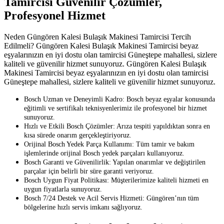
Tamircisi Güvenilir Çözümler,
Profesyonel Hizmet
Neden Güngören Kalesi Bulaşık Makinesi Tamircisi Tercih
Edilmeli? Güngören Kalesi Bulaşık Makinesi Tamircisi beyaz
eşyalarınızın en iyi dostu olan tamircisi Güneştepe mahallesi, sizlere
kaliteli ve güvenilir hizmet sunuyoruz. Güngören Kalesi Bulaşık
Makinesi Tamircisi beyaz eşyalarınızın en iyi dostu olan tamircisi
Güneştepe mahallesi, sizlere kaliteli ve güvenilir hizmet sunuyoruz.
Bosch Uzman ve Deneyimli Kadro: Bosch beyaz eşyalar konusunda
eğitimli ve sertifikalı teknisyenlerimiz ile profesyonel bir hizmet
sunuyoruz.
Hızlı ve Etkili Bosch Çözümler: Arıza tespiti yapıldıktan sonra en
kısa sürede onarım gerçekleştiriyoruz.
Orijinal Bosch Yedek Parça Kullanımı: Tüm tamir ve bakım
işlemlerinde orijinal Bosch yedek parçaları kullanıyoruz.
Bosch Garanti ve Güvenilirlik: Yapılan onarımlar ve değiştirilen
parçalar için belirli bir süre garanti veriyoruz.
Bosch Uygun Fiyat Politikası: Müşterilerimize kaliteli hizmeti en
uygun fiyatlarla sunuyoruz.
Bosch 7/24 Destek ve Acil Servis Hizmeti: Güngören’nın tüm
bölgelerine hızlı servis imkanı sağlıyoruz.