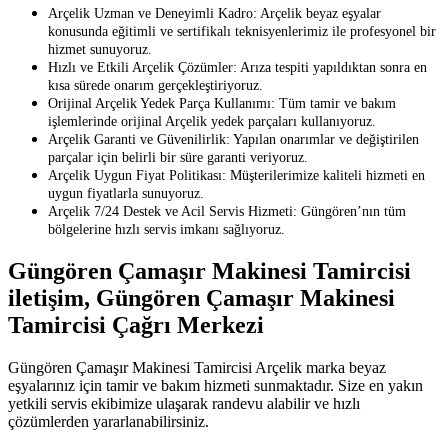
Arçelik Uzman ve Deneyimli Kadro: Arçelik beyaz eşyalar
konusunda eğitimli ve sertifikalı teknisyenlerimiz ile profesyonel bir
hizmet sunuyoruz.
Hızlı ve Etkili Arçelik Çözümler: Arıza tespiti yapıldıktan sonra en
kısa sürede onarım gerçekleştiriyoruz.
Orijinal Arçelik Yedek Parça Kullanımı: Tüm tamir ve bakım
işlemlerinde orijinal Arçelik yedek parçaları kullanıyoruz.
Arçelik Garanti ve Güvenilirlik: Yapılan onarımlar ve değiştirilen
parçalar için belirli bir süre garanti veriyoruz.
Arçelik Uygun Fiyat Politikası: Müşterilerimize kaliteli hizmeti en
uygun fiyatlarla sunuyoruz.
Arçelik 7/24 Destek ve Acil Servis Hizmeti: Güngören’nın tüm
bölgelerine hızlı servis imkanı sağlıyoruz.
Güngören Çamaşır Makinesi Tamircisi
iletişim, Güngören Çamaşır Makinesi
Tamircisi Çağrı Merkezi
Güngören Çamaşır Makinesi Tamircisi Arçelik marka beyaz
eşyalarınız için tamir ve bakım hizmeti sunmaktadır. Size en yakın
yetkili servis ekibimize ulaşarak randevu alabilir ve hızlı
çözümlerden yararlanabilirsiniz.