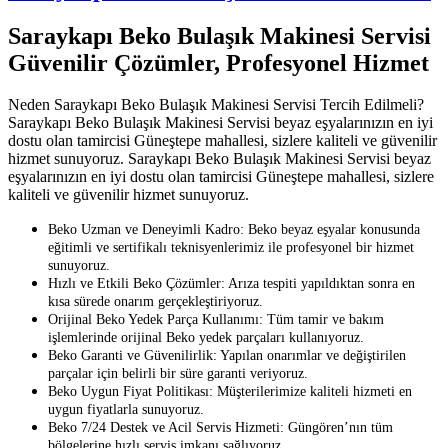
Saraykapı Beko Bulaşık Makinesi Servisi
Güvenilir Çözümler, Profesyonel Hizmet
Neden Saraykapı Beko Bulaşık Makinesi Servisi Tercih Edilmeli?
Saraykapı Beko Bulaşık Makinesi Servisi beyaz eşyalarınızın en iyi
dostu olan tamircisi Güneştepe mahallesi, sizlere kaliteli ve güvenilir
hizmet sunuyoruz. Saraykapı Beko Bulaşık Makinesi Servisi beyaz
eşyalarınızın en iyi dostu olan tamircisi Güneştepe mahallesi, sizlere
kaliteli ve güvenilir hizmet sunuyoruz.
Beko Uzman ve Deneyimli Kadro: Beko beyaz eşyalar konusunda
eğitimli ve sertifikalı teknisyenlerimiz ile profesyonel bir hizmet
sunuyoruz.
Hızlı ve Etkili Beko Çözümler: Arıza tespiti yapıldıktan sonra en
kısa sürede onarım gerçekleştiriyoruz.
Orijinal Beko Yedek Parça Kullanımı: Tüm tamir ve bakım
işlemlerinde orijinal Beko yedek parçaları kullanıyoruz.
Beko Garanti ve Güvenilirlik: Yapılan onarımlar ve değiştirilen
parçalar için belirli bir süre garanti veriyoruz.
Beko Uygun Fiyat Politikası: Müşterilerimize kaliteli hizmeti en
uygun fiyatlarla sunuyoruz.
Beko 7/24 Destek ve Acil Servis Hizmeti: Güngören’nın tüm
bölgelerine hızlı servis imkanı sağlıyoruz.