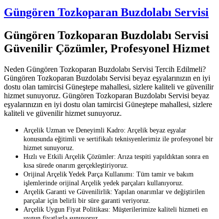
Güngören Tozkoparan Buzdolabı Servisi
Güngören Tozkoparan Buzdolabı Servisi
Güvenilir Çözümler, Profesyonel Hizmet
Neden Güngören Tozkoparan Buzdolabı Servisi Tercih Edilmeli?
Güngören Tozkoparan Buzdolabı Servisi beyaz eşyalarınızın en iyi
dostu olan tamircisi Güneştepe mahallesi, sizlere kaliteli ve güvenilir
hizmet sunuyoruz. Güngören Tozkoparan Buzdolabı Servisi beyaz
eşyalarınızın en iyi dostu olan tamircisi Güneştepe mahallesi, sizlere
kaliteli ve güvenilir hizmet sunuyoruz.
Arçelik Uzman ve Deneyimli Kadro: Arçelik beyaz eşyalar
konusunda eğitimli ve sertifikalı teknisyenlerimiz ile profesyonel bir
hizmet sunuyoruz.
Hızlı ve Etkili Arçelik Çözümler: Arıza tespiti yapıldıktan sonra en
kısa sürede onarım gerçekleştiriyoruz.
Orijinal Arçelik Yedek Parça Kullanımı: Tüm tamir ve bakım
işlemlerinde orijinal Arçelik yedek parçaları kullanıyoruz.
Arçelik Garanti ve Güvenilirlik: Yapılan onarımlar ve değiştirilen
parçalar için belirli bir süre garanti veriyoruz.
Arçelik Uygun Fiyat Politikası: Müşterilerimize kaliteli hizmeti en
uygun fiyatlarla sunuyoruz.