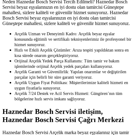
Neden Haznedar Bosch Servisi Tercih Edilmeli? Haznedar Bosch
Servisi beyaz eşyalarınızın en iyi dostu olan tamircisi Güneştepe
mahallesi, sizlere kaliteli ve güvenilir hizmet sunuyoruz. Haznedar
Bosch Servisi beyaz eşyalarınızın en iyi dostu olan tamircisi
Güneştepe mahallesi, sizlere kaliteli ve güvenilir hizmet sunuyoruz.
Arçelik Uzman ve Deneyimli Kadro: Arçelik beyaz eşyalar
konusunda eğitimli ve sertifikalı teknisyenlerimiz ile profesyonel bir
hizmet sunuyoruz.
Hızlı ve Etkili Arçelik Çözümler: Arıza tespiti yapıldıktan sonra en
kısa sürede onarım gerçekleştiriyoruz.
Orijinal Arçelik Yedek Parça Kullanımı: Tüm tamir ve bakım
işlemlerinde orijinal Arçelik yedek parçaları kullanıyoruz.
Arçelik Garanti ve Güvenilirlik: Yapılan onarımlar ve değiştirilen
parçalar için belirli bir süre garanti veriyoruz.
Arçelik Uygun Fiyat Politikası: Müşterilerimize kaliteli hizmeti en
uygun fiyatlarla sunuyoruz.
Arçelik 7/24 Destek ve Acil Servis Hizmeti: Güngören’nın tüm
bölgelerine hızlı servis imkanı sağlıyoruz.
Haznedar Bosch Servisi iletişim,
Haznedar Bosch Servisi Çağrı Merkezi
Haznedar Bosch Servisi Arçelik marka beyaz eşyalarınız için tamir