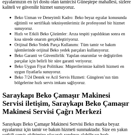
eşyalarınızın en iyi dostu olan tamircisi Güneştepe mahallesi, sizlere
kaliteli ve güvenilir hizmet sunuyoruz.
Beko Uzman ve Deneyimli Kadro: Beko beyaz eşyalar konusunda
eğitimli ve sertifikalı teknisyenlerimiz ile profesyonel bir hizmet
sunuyoruz.
Hızlı ve Etkili Beko Çözümler: Arıza tespiti yapıldıktan sonra en
kısa sürede onarım gerçekleştiriyoruz.
Orijinal Beko Yedek Parça Kullanımı: Tüm tamir ve bakım
işlemlerinde orijinal Beko yedek parçaları kullanıyoruz.
Beko Garanti ve Güvenilirlik: Yapılan onarımlar ve değiştirilen
parçalar için belirli bir süre garanti veriyoruz.
Beko Uygun Fiyat Politikası: Müşterilerimize kaliteli hizmeti en
uygun fiyatlarla sunuyoruz.
Beko 7/24 Destek ve Acil Servis Hizmeti: Güngören’nın tüm
bölgelerine hızlı servis imkanı sağlıyoruz.
Saraykapı Beko Çamaşır Makinesi
Servisi iletişim, Saraykapı Beko Çamaşır
Makinesi Servisi Çağrı Merkezi
Saraykapı Beko Çamaşır Makinesi Servisi Beko marka beyaz
eşyalarınız için tamir ve bakım hizmeti sunmaktadır. Size en yakın
yetkili servis ekibimize ulaşarak randevu alabilir ve hızlı