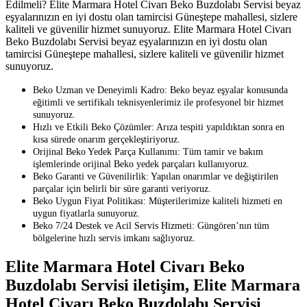
Edilmeli? Elite Marmara Hotel Civarı Beko Buzdolabı Servisi beyaz
eşyalarınızın en iyi dostu olan tamircisi Güneştepe mahallesi, sizlere
kaliteli ve güvenilir hizmet sunuyoruz. Elite Marmara Hotel Civarı
Beko Buzdolabı Servisi beyaz eşyalarınızın en iyi dostu olan
tamircisi Güneştepe mahallesi, sizlere kaliteli ve güvenilir hizmet
sunuyoruz.
Beko Uzman ve Deneyimli Kadro: Beko beyaz eşyalar konusunda
eğitimli ve sertifikalı teknisyenlerimiz ile profesyonel bir hizmet
sunuyoruz.
Hızlı ve Etkili Beko Çözümler: Arıza tespiti yapıldıktan sonra en
kısa sürede onarım gerçekleştiriyoruz.
Orijinal Beko Yedek Parça Kullanımı: Tüm tamir ve bakım
işlemlerinde orijinal Beko yedek parçaları kullanıyoruz.
Beko Garanti ve Güvenilirlik: Yapılan onarımlar ve değiştirilen
parçalar için belirli bir süre garanti veriyoruz.
Beko Uygun Fiyat Politikası: Müşterilerimize kaliteli hizmeti en
uygun fiyatlarla sunuyoruz.
Beko 7/24 Destek ve Acil Servis Hizmeti: Güngören’nın tüm
bölgelerine hızlı servis imkanı sağlıyoruz.
Elite Marmara Hotel Civarı Beko
Buzdolabı Servisi iletişim, Elite Marmara
Hotel Civarı Beko Buzdolabı Servisi