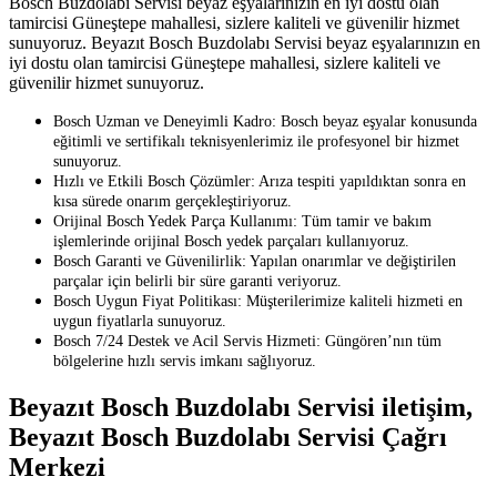
Bosch Buzdolabı Servisi beyaz eşyalarınızın en iyi dostu olan
tamircisi Güneştepe mahallesi, sizlere kaliteli ve güvenilir hizmet
sunuyoruz. Beyazıt Bosch Buzdolabı Servisi beyaz eşyalarınızın en
iyi dostu olan tamircisi Güneştepe mahallesi, sizlere kaliteli ve
güvenilir hizmet sunuyoruz.
Bosch Uzman ve Deneyimli Kadro: Bosch beyaz eşyalar konusunda
eğitimli ve sertifikalı teknisyenlerimiz ile profesyonel bir hizmet
sunuyoruz.
Hızlı ve Etkili Bosch Çözümler: Arıza tespiti yapıldıktan sonra en
kısa sürede onarım gerçekleştiriyoruz.
Orijinal Bosch Yedek Parça Kullanımı: Tüm tamir ve bakım
işlemlerinde orijinal Bosch yedek parçaları kullanıyoruz.
Bosch Garanti ve Güvenilirlik: Yapılan onarımlar ve değiştirilen
parçalar için belirli bir süre garanti veriyoruz.
Bosch Uygun Fiyat Politikası: Müşterilerimize kaliteli hizmeti en
uygun fiyatlarla sunuyoruz.
Bosch 7/24 Destek ve Acil Servis Hizmeti: Güngören’nın tüm
bölgelerine hızlı servis imkanı sağlıyoruz.
Beyazıt Bosch Buzdolabı Servisi iletişim,
Beyazıt Bosch Buzdolabı Servisi Çağrı
Merkezi