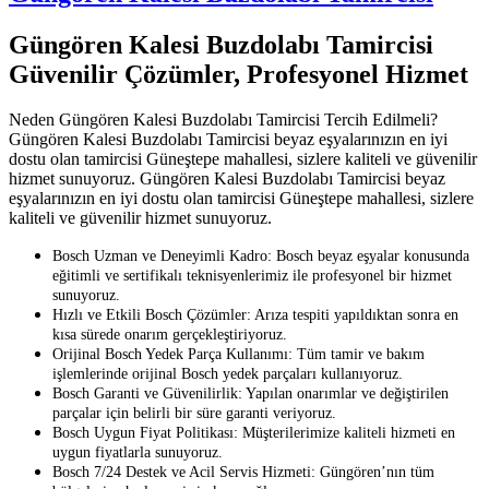
Güngören Kalesi Buzdolabı Tamircisi
Güvenilir Çözümler, Profesyonel Hizmet
Neden Güngören Kalesi Buzdolabı Tamircisi Tercih Edilmeli?
Güngören Kalesi Buzdolabı Tamircisi beyaz eşyalarınızın en iyi
dostu olan tamircisi Güneştepe mahallesi, sizlere kaliteli ve güvenilir
hizmet sunuyoruz. Güngören Kalesi Buzdolabı Tamircisi beyaz
eşyalarınızın en iyi dostu olan tamircisi Güneştepe mahallesi, sizlere
kaliteli ve güvenilir hizmet sunuyoruz.
Bosch Uzman ve Deneyimli Kadro: Bosch beyaz eşyalar konusunda
eğitimli ve sertifikalı teknisyenlerimiz ile profesyonel bir hizmet
sunuyoruz.
Hızlı ve Etkili Bosch Çözümler: Arıza tespiti yapıldıktan sonra en
kısa sürede onarım gerçekleştiriyoruz.
Orijinal Bosch Yedek Parça Kullanımı: Tüm tamir ve bakım
işlemlerinde orijinal Bosch yedek parçaları kullanıyoruz.
Bosch Garanti ve Güvenilirlik: Yapılan onarımlar ve değiştirilen
parçalar için belirli bir süre garanti veriyoruz.
Bosch Uygun Fiyat Politikası: Müşterilerimize kaliteli hizmeti en
uygun fiyatlarla sunuyoruz.
Bosch 7/24 Destek ve Acil Servis Hizmeti: Güngören’nın tüm