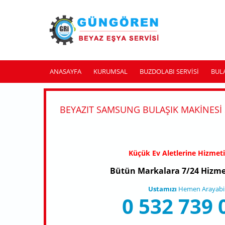
Ana içeriğe atla
ANASAYFA
KURUMSAL
BUZDOLABI SERVISI
BUL
BEYAZIT SAMSUNG BULAŞIK MAKINESI 
Küçük Ev Aletlerine Hizmet
Bütün Markalara 7/24 Hizme
Ustamızı
Hemen Arayabili
0 532 739 