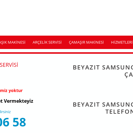
AŞIK MAKINESI
ARÇELIK SERVISI
ÇAMAŞIR MAKINESI
HIZMETLERI
SERVISI
BEYAZIT SAMSUNG
ÇA
imiz yoktur
t Vermekteyiz
BEYAZIT SAMSUNG
TELEFON
rsiniz
06 58