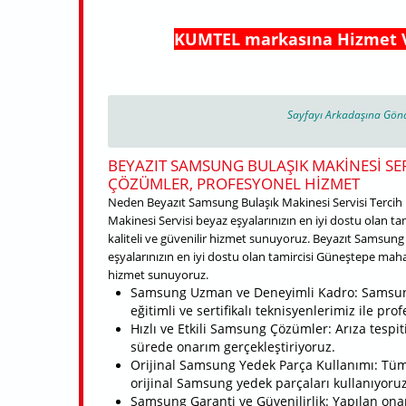
KUMTEL markasına Hizmet
Sayfayı Arkadaşına Gön
BEYAZIT SAMSUNG BULAŞIK MAKINESI SER
ÇÖZÜMLER, PROFESYONEL HIZMET
Neden Beyazıt Samsung Bulaşık Makinesi Servisi Tercih 
Makinesi Servisi beyaz eşyalarınızın en iyi dostu olan ta
kaliteli ve güvenilir hizmet sunuyoruz. Beyazıt Samsung
eşyalarınızın en iyi dostu olan tamircisi Güneştepe mahalle
hizmet sunuyoruz.
Samsung Uzman ve Deneyimli Kadro: Samsun
eğitimli ve sertifikalı teknisyenlerimiz ile pr
Hızlı ve Etkili Samsung Çözümler: Arıza tespit
sürede onarım gerçekleştiriyoruz.
Orijinal Samsung Yedek Parça Kullanımı: Tüm
orijinal Samsung yedek parçaları kullanıyoruz
Samsung Garanti ve Güvenilirlik: Yapılan onar