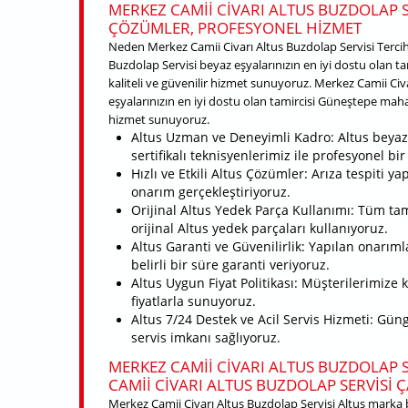
MERKEZ CAMII CIVARI ALTUS BUZDOLAP S
ÇÖZÜMLER, PROFESYONEL HIZMET
Neden Merkez Camii Civarı Altus Buzdolap Servisi Tercih
Buzdolap Servisi beyaz eşyalarınızın en iyi dostu olan ta
kaliteli ve güvenilir hizmet sunuyoruz. Merkez Camii Civ
eşyalarınızın en iyi dostu olan tamircisi Güneştepe mahalle
hizmet sunuyoruz.
Altus Uzman ve Deneyimli Kadro: Altus beyaz
sertifikalı teknisyenlerimiz ile profesyonel b
Hızlı ve Etkili Altus Çözümler: Arıza tespiti y
onarım gerçekleştiriyoruz.
Orijinal Altus Yedek Parça Kullanımı: Tüm ta
orijinal Altus yedek parçaları kullanıyoruz.
Altus Garanti ve Güvenilirlik: Yapılan onarımla
belirli bir süre garanti veriyoruz.
Altus Uygun Fiyat Politikası: Müşterilerimize 
fiyatlarla sunuyoruz.
Altus 7/24 Destek ve Acil Servis Hizmeti: Gün
servis imkanı sağlıyoruz.
MERKEZ CAMII CIVARI ALTUS BUZDOLAP SE
CAMII CIVARI ALTUS BUZDOLAP SERVISI 
Merkez Camii Civarı Altus Buzdolap Servisi Altus marka 