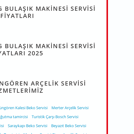
 BULAŞIK MAKINESI SERVISI
FIYATLARI
 BULAŞIK MAKINESI SERVISI
YATLARI 2025
NGÖREN ARÇELIK SERVISI
ZMETLERIMIZ
ngören Kalesi Beko Servisi
Merter Arçelik Servisi
ğutma tamircisi
Turistik Çarşı Bosch Servisi
isi
Saraykapı Beko Servisi
Beyazıt Beko Servisi