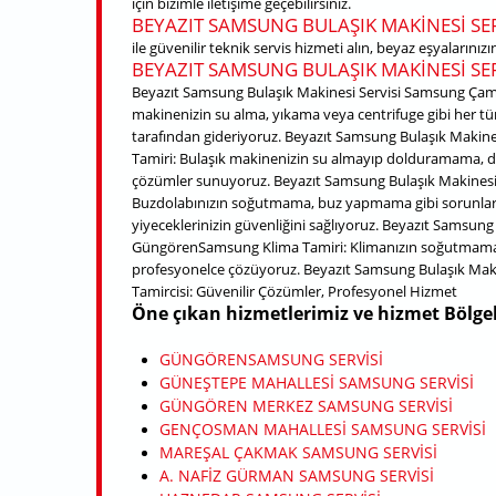
için bizimle iletişime geçebilirsiniz.
BEYAZIT SAMSUNG BULAŞIK MAKINESI SER
ile güvenilir teknik servis hizmeti alın, beyaz eşyalarını
BEYAZIT SAMSUNG BULAŞIK MAKINESI SER
Beyazıt Samsung Bulaşık Makinesi Servisi Samsung Çama
makinenizin su alma, yıkama veya centrifuge gibi her tü
tarafından gideriyoruz. Beyazıt Samsung Bulaşık Makine
Tamiri: Bulaşık makinenizin su almayıp dolduramama, de
çözümler sunuyoruz. Beyazıt Samsung Bulaşık Makinesi 
Buzdolabınızın soğutmama, buz yapmama gibi sorunları
yiyeceklerinizin güvenliğini sağlıyoruz. Beyazıt Samsung
GüngörenSamsung Klima Tamiri: Klimanızın soğutmama,
profesyonelce çözüyoruz. Beyazıt Samsung Bulaşık Mak
Tamircisi: Güvenilir Çözümler, Profesyonel Hizmet
Öne çıkan hizmetlerimiz ve hizmet Bölgel
GÜNGÖRENSAMSUNG SERVISI
GÜNEŞTEPE MAHALLESI SAMSUNG SERVISI
GÜNGÖREN MERKEZ SAMSUNG SERVISI
GENÇOSMAN MAHALLESI SAMSUNG SERVISI
MAREŞAL ÇAKMAK SAMSUNG SERVISI
A. NAFIZ GÜRMAN SAMSUNG SERVISI