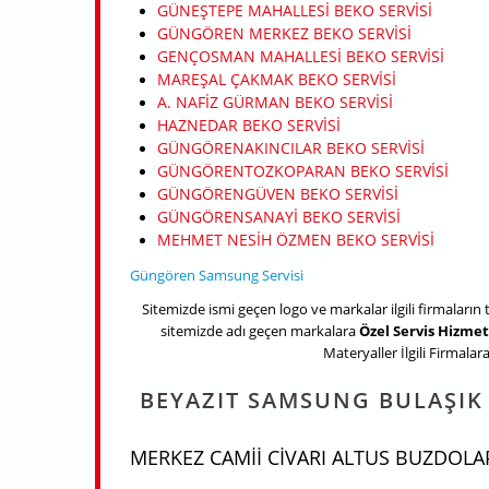
GÜNEŞTEPE MAHALLESI BEKO SERVISI
GÜNGÖREN MERKEZ BEKO SERVISI
GENÇOSMAN MAHALLESI BEKO SERVISI
MAREŞAL ÇAKMAK BEKO SERVISI
A. NAFIZ GÜRMAN BEKO SERVISI
HAZNEDAR BEKO SERVISI
GÜNGÖRENAKINCILAR BEKO SERVISI
GÜNGÖRENTOZKOPARAN BEKO SERVISI
GÜNGÖRENGÜVEN BEKO SERVISI
GÜNGÖRENSANAYI BEKO SERVISI
MEHMET NESIH ÖZMEN BEKO SERVISI
Güngören Samsung Servisi
Sitemizde ismi geçen logo ve markalar ilgili firmaların 
sitemizde adı geçen markalara
Özel Servis Hizmet
Materyaller İlgili Firmalara 
BEYAZIT SAMSUNG BULAŞIK 
MERKEZ CAMII CIVARI ALTUS BUZDOLAP