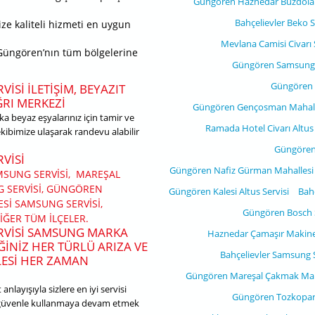
Güngören Haznedar Buzdolab
Bahçelievler Beko S
ze kaliteli hizmeti en uygun
Mevlana Camisi Civarı
 Güngören’nın tüm bölgelerine
Güngören Samsung 
Güngören 
ISI ILETIŞIM, BEYAZIT
ĞRI MERKEZI
Güngören Gençosman Mahalles
 beyaz eşyalarınız için tamir ve
Ramada Hotel Civarı Altus 
ekibimize ulaşarak randevu alabilir
Güngören
VISI
Güngören Nafiz Gürman Mahallesi 
SUNG SERVISI, MAREŞAL
G SERVISI, GÜNGÖREN
Güngören Kalesi Altus Servisi
Bahç
SI SAMSUNG SERVISI,
Güngören Bosch S
ĞER TÜM ILÇELER.
ERVISI SAMSUNG MARKA
Haznedar Çamaşır Makines
INIZ HER TÜRLÜ ARIZA VE
Bahçelievler Samsung S
LESI HER ZAMAN
Güngören Mareşal Çakmak Maha
nlayışıyla sizlere en iyi servisi
Güngören Tozkopara
 güvenle kullanmaya devam etmek