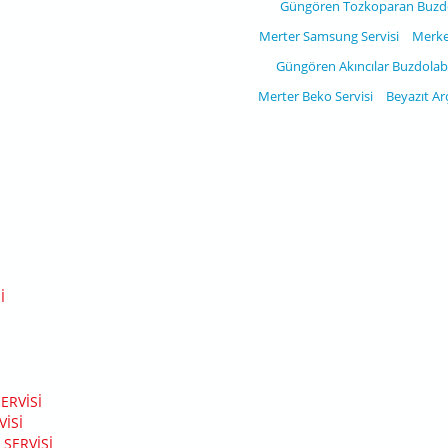
Güngören Tozkoparan Buzdol
Merter Samsung Servisi
Merkez
Güngören Akıncılar Buzdolabı
Merter Beko Servisi
Beyazıt Arç
I
I
ERVISI
ISI
SERVISI