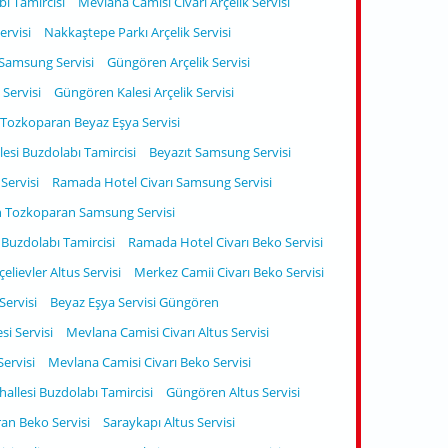
ı Tamircisi
Mevlana Camisi Civarı Arçelik Servisi
ervisi
Nakkaştepe Parkı Arçelik Servisi
 Samsung Servisi
Güngören Arçelik Servisi
Servisi
Güngören Kalesi Arçelik Servisi
Tozkoparan Beyaz Eşya Servisi
i Buzdolabı Tamircisi
Beyazıt Samsung Servisi
Servisi
Ramada Hotel Civarı Samsung Servisi
 Tozkoparan Samsung Servisi
Buzdolabı Tamircisi
Ramada Hotel Civarı Beko Servisi
elievler Altus Servisi
Merkez Camii Civarı Beko Servisi
ervisi
Beyaz Eşya Servisi Güngören
i Servisi
Mevlana Camisi Civarı Altus Servisi
ervisi
Mevlana Camisi Civarı Beko Servisi
llesi Buzdolabı Tamircisi
Güngören Altus Servisi
n Beko Servisi
Saraykapı Altus Servisi