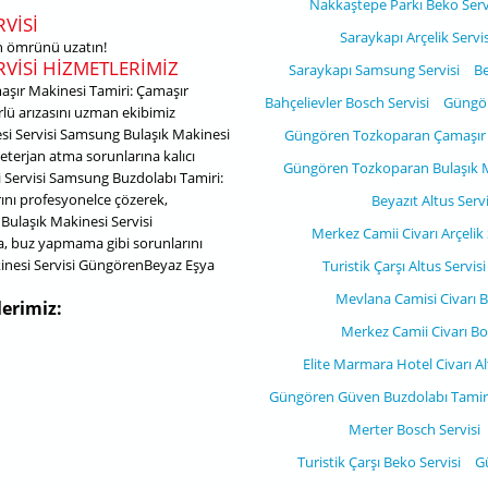
Nakkaştepe Parkı Beko Serv
VISI
Saraykapı Arçelik Servis
zın ömrünü uzatın!
VISI HIZMETLERIMIZ
Saraykapı Samsung Servisi
Be
şır Makinesi Tamiri: Çamaşır
Bahçelievler Bosch Servisi
Güngör
rlü arızasını uzman ekibimiz
si Servisi Samsung Bulaşık Makinesi
Güngören Tozkoparan Çamaşır M
terjan atma sorunlarına kalıcı
Güngören Tozkoparan Bulaşık Ma
Servisi Samsung Buzdolabı Tamiri:
nı profesyonelce çözerek,
Beyazıt Altus Servi
 Bulaşık Makinesi Servisi
Merkez Camii Civarı Arçelik 
 buz yapmama gibi sorunlarını
inesi Servisi GüngörenBeyaz Eşya
Turistik Çarşı Altus Servisi
Mevlana Camisi Civarı B
erimiz:
Merkez Camii Civarı Bo
Elite Marmara Hotel Civarı Al
Güngören Güven Buzdolabı Tamirc
Merter Bosch Servisi
Turistik Çarşı Beko Servisi
G