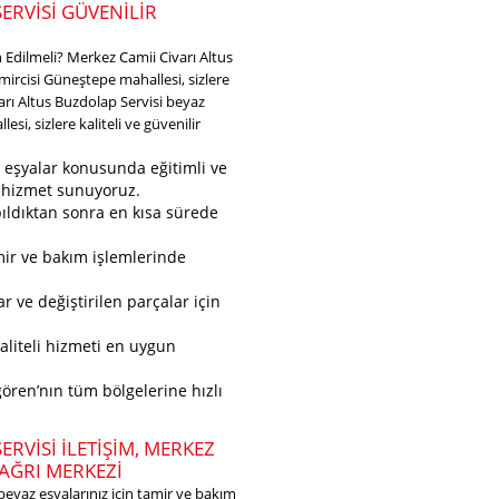
ERVISI GÜVENILIR
 Edilmeli? Merkez Camii Civarı Altus
mircisi Güneştepe mahallesi, sizlere
arı Altus Buzdolap Servisi beyaz
si, sizlere kaliteli ve güvenilir
 eşyalar konusunda eğitimli ve
ir hizmet sunuyoruz.
apıldıktan sonra en kısa sürede
mir ve bakım işlemlerinde
r ve değiştirilen parçalar için
kaliteli hizmeti en uygun
gören’nın tüm bölgelerine hızlı
RVISI ILETIŞIM, MERKEZ
ÇAĞRI MERKEZI
beyaz eşyalarınız için tamir ve bakım