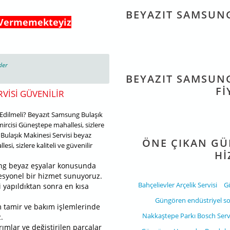
BEYAZIT SAMSUNG
 Vermemekteyiz
der
BEYAZIT SAMSUNG
FI
VISI GÜVENILIR
Edilmeli? Beyazıt Samsung Bulaşık
mircisi Güneştepe mahallesi, sizlere
 Bulaşık Makinesi Servisi beyaz
ÖNE ÇIKAN GÜ
si, sizlere kaliteli ve güvenilir
HI
g beyaz eşyalar konusunda
ofesyonel bir hizmet sunuyoruz.
Bahçelievler Arçelik Servisi
Gü
i yapıldıktan sonra en kısa
Güngören endüstriyel so
 tamir ve bakım işlemlerinde
Nakkaştepe Parkı Bosch Serv
.
ımlar ve değiştirilen parçalar