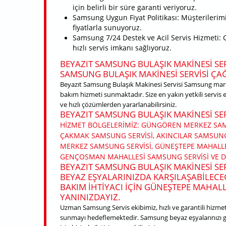
için belirli bir süre garanti veriyoruz.
Samsung Uygun Fiyat Politikası: Müşterilerimi
fiyatlarla sunuyoruz.
Samsung 7/24 Destek ve Acil Servis Hizmeti:
hızlı servis imkanı sağlıyoruz.
BEYAZIT SAMSUNG BULAŞIK MAKINESI SERV
SAMSUNG BULAŞIK MAKINESI SERVISI ÇA
Beyazıt Samsung Bulaşık Makinesi Servisi Samsung marka
bakım hizmeti sunmaktadır. Size en yakın yetkili servis 
ve hızlı çözümlerden yararlanabilirsiniz.
BEYAZIT SAMSUNG BULAŞIK MAKINESI SER
HIZMET BÖLGELERIMIZ: GÜNGÖREN MERKEZ SAM
ÇAKMAK SAMSUNG SERVISI, AKINCILAR SAMSUN
MERKEZ SAMSUNG SERVISI, GÜNEŞTEPE MAHALLE
GENÇOSMAN MAHALLESI SAMSUNG SERVISI VE DI
BEYAZIT SAMSUNG BULAŞIK MAKINESI S
BEYAZ EŞYALARINIZDA KARŞILAŞABILECEĞ
BAKIM IHTIYACI IÇIN GÜNEŞTEPE MAHAL
YANINIZDAYIZ.
Uzman Samsung Servis ekibimiz, hızlı ve garantili hizmet a
sunmayı hedeflemektedir. Samsung beyaz eşyalarınızı