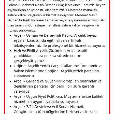
Edilmeli? Mehmet Nesih Özmen Bulaşık Makinesi Tamircisi beyaz
eşyalarınızın en iyi dostu olan tamircisi Güneştepe mahallesi,
sizlere kaliteli ve güvenilir hizmet sunuyoruz. Mehmet Nesih
Özmen Bulaşık Makinesi Tamircisi beyaz eşyalarınızın en iyi dostu
olan tamircisi Güneştepe mahallesi, sizlere kaliteli ve güvenilir
hizmet sunuyoruz.
Arçelik Uzman ve Deneyimli Kadro: Arçelik beyaz
eşyalar konusunda eğitimli ve sertifikalı
teknisyenlerimiz ile profesyonel bir hizmet sunuyoruz.
Hızlı ve Etkili Arçelik Çözümler: Arıza tespiti
yapıldıktan sonra en kısa sürede onarım
gerçekleştiriyoruz.
Orijinal Arçelik Yedek Parça Kullanımı: Tüm tamir ve
bakım işlemlerinde orijinal Arçelik yedek parçaları
kullanıyoruz.
Arçelik Garanti ve Güvenilirlik: Yapılan onarımlar ve
değiştirilen parçalar için belirli bir süre garanti
veriyoruz.
Arçelik Uygun Fiyat Politikası: Müşterilerimize kaliteli
hizmeti en uygun fiyatlarla sunuyoruz.
Arçelik 7/24 Destek ve Acil Servis Hizmeti:
Güngören’nın tüm bölgelerine hızlı servis imkanı