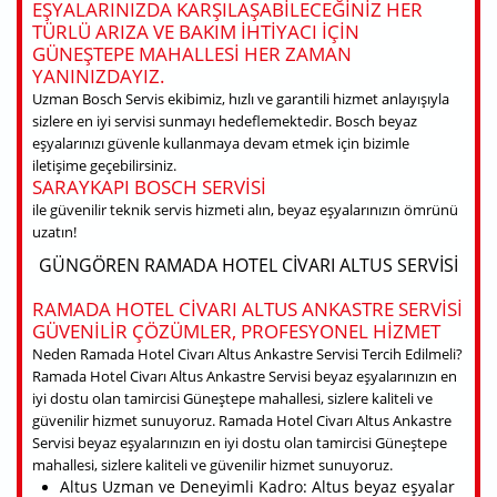
EŞYALARINIZDA KARŞILAŞABILECEĞINIZ HER
TÜRLÜ ARIZA VE BAKIM IHTIYACI IÇIN
GÜNEŞTEPE MAHALLESI HER ZAMAN
YANINIZDAYIZ.
Uzman Bosch Servis ekibimiz, hızlı ve garantili hizmet anlayışıyla
sizlere en iyi servisi sunmayı hedeflemektedir. Bosch beyaz
eşyalarınızı güvenle kullanmaya devam etmek için bizimle
iletişime geçebilirsiniz.
SARAYKAPI BOSCH SERVISI
ile güvenilir teknik servis hizmeti alın, beyaz eşyalarınızın ömrünü
uzatın!
GÜNGÖREN RAMADA HOTEL CIVARI ALTUS SERVISI
RAMADA HOTEL CIVARI ALTUS ANKASTRE SERVISI
GÜVENILIR ÇÖZÜMLER, PROFESYONEL HIZMET
Neden Ramada Hotel Civarı Altus Ankastre Servisi Tercih Edilmeli?
Ramada Hotel Civarı Altus Ankastre Servisi beyaz eşyalarınızın en
iyi dostu olan tamircisi Güneştepe mahallesi, sizlere kaliteli ve
güvenilir hizmet sunuyoruz. Ramada Hotel Civarı Altus Ankastre
Servisi beyaz eşyalarınızın en iyi dostu olan tamircisi Güneştepe
mahallesi, sizlere kaliteli ve güvenilir hizmet sunuyoruz.
Altus Uzman ve Deneyimli Kadro: Altus beyaz eşyalar