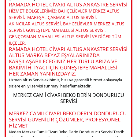
RAMADA HOTEL CIVARI ALTUS ANKASTRE SERVISI
HIZMET BÖLGELERIMIZ: BAHÇELIEVLER MERKEZ ALTUS
SERVISI, MAREŞAL ÇAKMAK ALTUS SERVISI,
AKINCILAR ALTUS SERVISI, BAHÇELIEVLER MERKEZ ALTUS
SERVISI, GÜNEŞTEPE MAHALLESI ALTUS SERVISI,
GENÇOSMAN MAHALLESI ALTUS SERVISI VE DIĞER TÜM
ILÇELER.
RAMADA HOTEL CIVARI ALTUS ANKASTRE SERVISI
ALTUS MARKA BEYAZ EŞYALARINIZDA
KARŞILAŞABILECEĞINIZ HER TÜRLÜ ARIZA VE
BAKIM IHTIYACI IÇIN GÜNEŞTEPE MAHALLESI
HER ZAMAN YANINIZDAYIZ.
Uzman Altus Servis ekibimiz, hızlı ve garantili hizmet anlayışıyla
sizlere en iyi servisi sunmayı hedeflemektedir.
MERKEZ CAMII CIVARI BEKO DERIN DONDURUCU
SERVISI
MERKEZ CAMII CIVARI BEKO DERIN DONDURUCU
SERVISI GÜVENILIR ÇÖZÜMLER, PROFESYONEL
HIZMET
Neden Merkez Camii Civarı Beko Derin Dondurucu Servisi Tercih