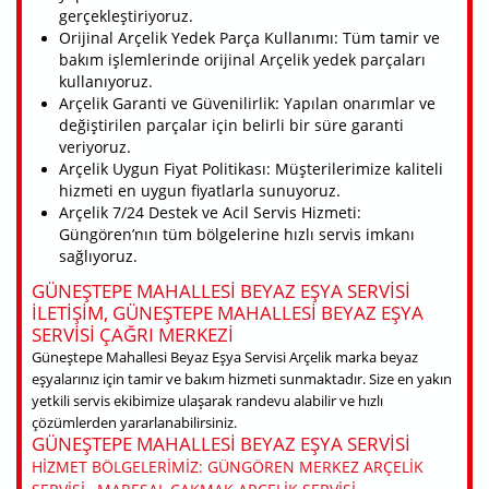
gerçekleştiriyoruz.
Orijinal Arçelik Yedek Parça Kullanımı: Tüm tamir ve
bakım işlemlerinde orijinal Arçelik yedek parçaları
kullanıyoruz.
Arçelik Garanti ve Güvenilirlik: Yapılan onarımlar ve
değiştirilen parçalar için belirli bir süre garanti
veriyoruz.
Arçelik Uygun Fiyat Politikası: Müşterilerimize kaliteli
hizmeti en uygun fiyatlarla sunuyoruz.
Arçelik 7/24 Destek ve Acil Servis Hizmeti:
Güngören’nın tüm bölgelerine hızlı servis imkanı
sağlıyoruz.
GÜNEŞTEPE MAHALLESI BEYAZ EŞYA SERVISI
ILETIŞIM, GÜNEŞTEPE MAHALLESI BEYAZ EŞYA
SERVISI ÇAĞRI MERKEZI
Güneştepe Mahallesi Beyaz Eşya Servisi Arçelik marka beyaz
eşyalarınız için tamir ve bakım hizmeti sunmaktadır. Size en yakın
yetkili servis ekibimize ulaşarak randevu alabilir ve hızlı
çözümlerden yararlanabilirsiniz.
GÜNEŞTEPE MAHALLESI BEYAZ EŞYA SERVISI
HIZMET BÖLGELERIMIZ: GÜNGÖREN MERKEZ ARÇELIK