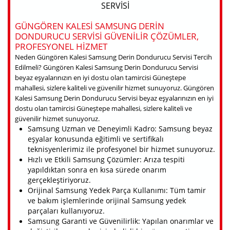
SERVISI
GÜNGÖREN KALESI SAMSUNG DERIN
DONDURUCU SERVISI GÜVENILIR ÇÖZÜMLER,
PROFESYONEL HIZMET
Neden Güngören Kalesi Samsung Derin Dondurucu Servisi Tercih
Edilmeli? Güngören Kalesi Samsung Derin Dondurucu Servisi
beyaz eşyalarınızın en iyi dostu olan tamircisi Güneştepe
mahallesi, sizlere kaliteli ve güvenilir hizmet sunuyoruz. Güngören
Kalesi Samsung Derin Dondurucu Servisi beyaz eşyalarınızın en iyi
dostu olan tamircisi Güneştepe mahallesi, sizlere kaliteli ve
güvenilir hizmet sunuyoruz.
Samsung Uzman ve Deneyimli Kadro: Samsung beyaz
eşyalar konusunda eğitimli ve sertifikalı
teknisyenlerimiz ile profesyonel bir hizmet sunuyoruz.
Hızlı ve Etkili Samsung Çözümler: Arıza tespiti
yapıldıktan sonra en kısa sürede onarım
gerçekleştiriyoruz.
Orijinal Samsung Yedek Parça Kullanımı: Tüm tamir
ve bakım işlemlerinde orijinal Samsung yedek
parçaları kullanıyoruz.
Samsung Garanti ve Güvenilirlik: Yapılan onarımlar ve