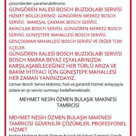
çözümlerden yararlanabilirsiniz.
GÜNGÖREN KALESI BOSCH BUZDOLABI SERVISI
HIZMET BÖLGELERIMIZ: GÜNGÖREN MERKEZ BOSCH
SERVISI, MAREŞAL ÇAKMAK BOSCH SERVISI,
AKINCILAR BOSCH SERVISI, GÜNGÖREN MERKEZ BOSCH
SERVISI, GÜNEŞTEPE MAHALLESI BOSCH SERVISI,
GENÇOSMAN MAHALLESI BOSCH SERVISI VE DIĞER TÜM
ILÇELER.
GÜNGÖREN KALESI BOSCH BUZDOLABI SERVISI
BOSCH MARKA BEYAZ EŞYALARINIZDA
KARŞILAŞABILECEĞINIZ HER TÜRLÜ ARIZA VE
BAKIM IHTIYACI IÇIN GÜNEŞTEPE MAHALLESI
HER ZAMAN YANINIZDAYIZ.
Uzman Bosch Servis ekibimiz, hızlı ve garantili hizmet anlayışıyla
sizlere en iyi servisi sunmayı hedeflemektedir.
MEHMET NESIH ÖZMEN BULAŞIK MAKINESI
TAMIRCISI
MEHMET NESIH ÖZMEN BULAŞIK MAKINESI
TAMIRCISI GÜVENILIR ÇÖZÜMLER, PROFESYONEL
HIZMET
Neden Mehmet Nesih Özmen Bulaşık Makinesi Tamircisi Tercih