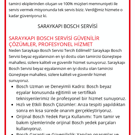
tamirci ekiplerinden oluşan ve 100% müşteri memnuniyeti ile
servis vermek misyonunda tek servis biziz. Verdiğimiz hizmete o
kadar güveniyoruz ki.
SARAYKAPI BOSCH SERVISI
SARAYKAPI BOSCH SERVISI GÜVENILIR
ÇÖZÜMLER, PROFESYONEL HIZMET
Neden Saraykapı Bosch Servisi Tercih Edilmeli? Saraykapı Bosch
Servisi beyaz eşyalarınızın en iyi dostu olan tamircisi Güneştepe
mahallesi, sizlere kaliteli ve güvenilir hizmet sunuyoruz. Saraykapı
Bosch Servisi beyaz eşyalarınızın en iyi dostu olan tamircisi
Güneştepe mahallesi, sizlere kaliteli ve güvenilir hizmet
sunuyoruz.
Bosch Uzman ve Deneyimli Kadro: Bosch beyaz
eşyalar konusunda eğitimli ve sertifikalı
teknisyenlerimiz ile profesyonel bir hizmet sunuyoruz.
Hızlı ve Etkili Bosch Çözümler: Arıza tespiti yapıldıktan
sonra en kısa sürede onarım gerçekleştiriyoruz.
Orijinal Bosch Yedek Parça Kullanımı: Tüm tamir ve
bakım işlemlerinde orijinal Bosch yedek parçaları
kullanıyoruz.
Bosch Garanti ve Güvenilirlik: Yapılan onarımlar ve