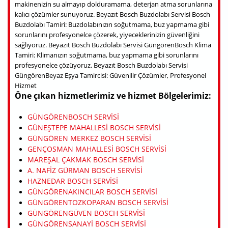
makinenizin su almayıp dolduramama, deterjan atma sorunlarına
kalıcı çözümler sunuyoruz. Beyazıt Bosch Buzdolabı Servisi Bosch
Buzdolabı Tamiri: Buzdolabınızın soğutmama, buz yapmama gibi
sorunlarını profesyonelce çözerek, yiyeceklerinizin güvenliğini
sağlıyoruz. Beyazıt Bosch Buzdolabı Servisi GüngörenBosch Klima
Tamiri: Klimanızın soğutmama, buz yapmama gibi sorunlarını
profesyonelce çözüyoruz. Beyazıt Bosch Buzdolabı Servisi
GüngörenBeyaz Eşya Tamircisi: Güvenilir Çözümler, Profesyonel
Hizmet
Öne çıkan hizmetlerimiz ve hizmet Bölgelerimiz:
GÜNGÖRENBOSCH SERVISI
GÜNEŞTEPE MAHALLESI BOSCH SERVISI
GÜNGÖREN MERKEZ BOSCH SERVISI
GENÇOSMAN MAHALLESI BOSCH SERVISI
MAREŞAL ÇAKMAK BOSCH SERVISI
A. NAFIZ GÜRMAN BOSCH SERVISI
HAZNEDAR BOSCH SERVISI
GÜNGÖRENAKINCILAR BOSCH SERVISI
GÜNGÖRENTOZKOPARAN BOSCH SERVISI
GÜNGÖRENGÜVEN BOSCH SERVISI
GÜNGÖRENSANAYI BOSCH SERVISI