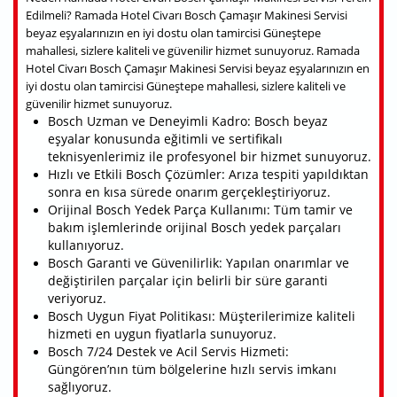
Edilmeli? Ramada Hotel Civarı Bosch Çamaşır Makinesi Servisi
beyaz eşyalarınızın en iyi dostu olan tamircisi Güneştepe
mahallesi, sizlere kaliteli ve güvenilir hizmet sunuyoruz. Ramada
Hotel Civarı Bosch Çamaşır Makinesi Servisi beyaz eşyalarınızın en
iyi dostu olan tamircisi Güneştepe mahallesi, sizlere kaliteli ve
güvenilir hizmet sunuyoruz.
Bosch Uzman ve Deneyimli Kadro: Bosch beyaz
eşyalar konusunda eğitimli ve sertifikalı
teknisyenlerimiz ile profesyonel bir hizmet sunuyoruz.
Hızlı ve Etkili Bosch Çözümler: Arıza tespiti yapıldıktan
sonra en kısa sürede onarım gerçekleştiriyoruz.
Orijinal Bosch Yedek Parça Kullanımı: Tüm tamir ve
bakım işlemlerinde orijinal Bosch yedek parçaları
kullanıyoruz.
Bosch Garanti ve Güvenilirlik: Yapılan onarımlar ve
değiştirilen parçalar için belirli bir süre garanti
veriyoruz.
Bosch Uygun Fiyat Politikası: Müşterilerimize kaliteli
hizmeti en uygun fiyatlarla sunuyoruz.
Bosch 7/24 Destek ve Acil Servis Hizmeti:
Güngören’nın tüm bölgelerine hızlı servis imkanı
sağlıyoruz.