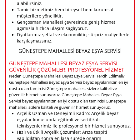
alabilirsiniz.
Tamir hizmetimiz hem bireysel hem kurumsal
müşterilere yöneliktir.
Gençosman Mahallesi çevresinde geniş hizmet
ağımızla hızlıca ulaşım sağlıyoruz.
Fiyatlarımız şeffaf ve ekonomiktir; sürpriz maliyetlerle
karşılaşmazsınız.
GÜNEŞTEPE MAHALLESI BEYAZ EŞYA SERVISI
GÜNEŞTEPE MAHALLESI BEYAZ EŞYA SERVISI
GÜVENILIR ÇÖZÜMLER, PROFESYONEL HIZMET
Neden Güneştepe Mahallesi Beyaz Eşya Servisi Tercih Edilmeli?
Güneştepe Mahallesi Beyaz Eşya Servisi beyaz eşyalarınızın en iyi
dostu olan tamircisi Güneştepe mahallesi, sizlere kaliteli ve
güvenilir hizmet sunuyoruz. Güneştepe Mahallesi Beyaz Eşya
Servisi beyaz eşyalarınızın en iyi dostu olan tamircisi Güneştepe
mahallesi, sizlere kaliteli ve güvenilir hizmet sunuyoruz.
Arçelik Uzman ve Deneyimli Kadro: Arçelik beyaz
eşyalar konusunda eğitimli ve sertifikalı
teknisyenlerimiz ile profesyonel bir hizmet sunuyoruz.
Hızlı ve Etkili Arçelik Çözümler: Arıza tespiti
yapıldıktan sonra en kısa sürede onarım