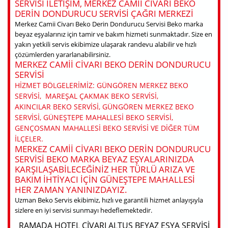
SERVISI ILETIŞIM, MERKEZ CAMII CIVARI BEKO
DERIN DONDURUCU SERVISI ÇAĞRI MERKEZI
Merkez Camii Civarı Beko Derin Dondurucu Servisi Beko marka
beyaz eşyalarınız için tamir ve bakım hizmeti sunmaktadır. Size en
yakın yetkili servis ekibimize ulaşarak randevu alabilir ve hızlı
çözümlerden yararlanabilirsiniz.
MERKEZ CAMII CIVARI BEKO DERIN DONDURUCU
SERVISI
HIZMET BÖLGELERIMIZ: GÜNGÖREN MERKEZ BEKO
SERVISI, MAREŞAL ÇAKMAK BEKO SERVISI,
AKINCILAR BEKO SERVISI, GÜNGÖREN MERKEZ BEKO
SERVISI, GÜNEŞTEPE MAHALLESI BEKO SERVISI,
GENÇOSMAN MAHALLESI BEKO SERVISI VE DIĞER TÜM
ILÇELER.
MERKEZ CAMII CIVARI BEKO DERIN DONDURUCU
SERVISI BEKO MARKA BEYAZ EŞYALARINIZDA
KARŞILAŞABILECEĞINIZ HER TÜRLÜ ARIZA VE
BAKIM IHTIYACI IÇIN GÜNEŞTEPE MAHALLESI
HER ZAMAN YANINIZDAYIZ.
Uzman Beko Servis ekibimiz, hızlı ve garantili hizmet anlayışıyla
sizlere en iyi servisi sunmayı hedeflemektedir.
RAMADA HOTEL CIVARI ALTUS BEYAZ EŞYA SERVISI