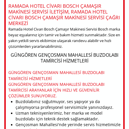
RAMADA HOTEL CIVARI BOSCH ÇAMAŞIR
MAKINESI SERVISI ILETIŞIM, RAMADA HOTEL
CIVARI BOSCH ÇAMAŞIR MAKINESI SERVISI ÇAĞRI
MERKEZI
Ramada Hotel Civarı Bosch Çamaşır Makinesi Servisi Bosch marka
beyaz eşyalarınız için tamir ve bakım hizmeti sunmaktadır. Size en
yakın yetkili servis ekibimize ulaşarak randevu alabilir ve hızlı
çözümlerden yararlanabilirsiniz.
GÜNGÖREN GENÇOSMAN MAHALLESI BUZDOLABI
TAMIRCISI HIZMETLERI
GÜNGÖREN GENÇOSMAN MAHALLESI BUZDOLABI
TAMIRCISI HIZMETLERI
GÜNGÖREN GENÇOSMAN MAHALLESI BUZDOLABI
TAMIRCISI ARAYANLAR IÇIN HIZLI VE GÜVENILIR
ÇÖZÜMLER SUNUYORUZ.
Buzdolabınız soğutmuyor, ses yapıyor ya da
çalışmıyorsa profesyonel servisimizle yanınızdayız.
Uzman teknisyenlerimiz, her marka ve model
buzdolabı için teknik destek sağlamaktadır.
Gençosman Mahallesi'nde yerinde servis hizmetimizle