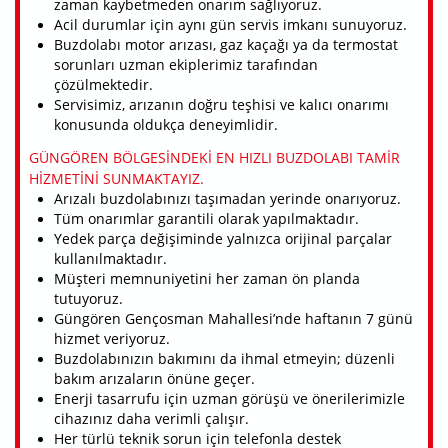
zaman kaybetmeden onarım sağlıyoruz.
Acil durumlar için aynı gün servis imkanı sunuyoruz.
Buzdolabı motor arızası, gaz kaçağı ya da termostat
sorunları uzman ekiplerimiz tarafından
çözülmektedir.
Servisimiz, arızanın doğru teşhisi ve kalıcı onarımı
konusunda oldukça deneyimlidir.
GÜNGÖREN BÖLGESINDEKI EN HIZLI BUZDOLABI TAMIR
HIZMETINI SUNMAKTAYIZ.
Arızalı buzdolabınızı taşımadan yerinde onarıyoruz.
Tüm onarımlar garantili olarak yapılmaktadır.
Yedek parça değişiminde yalnızca orijinal parçalar
kullanılmaktadır.
Müşteri memnuniyetini her zaman ön planda
tutuyoruz.
Güngören Gençosman Mahallesi’nde haftanın 7 günü
hizmet veriyoruz.
Buzdolabınızın bakımını da ihmal etmeyin; düzenli
bakım arızaların önüne geçer.
Enerji tasarrufu için uzman görüşü ve önerilerimizle
cihazınız daha verimli çalışır.
Her türlü teknik sorun için telefonla destek