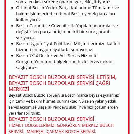
sonra en kısa sürede onarım gerçekleştiriyoruz.
Orijinal Bosch Yedek Parça Kullanımı: Tüm tamir ve
bakım işlemlerinde orijinal Bosch yedek parçaları
kullanıyoruz.
Bosch Garanti ve Güvenilirlik: Yapılan onarımlar ve
değiştirilen parçalar için belirli bir süre garanti
veriyoruz.
Bosch Uygun Fiyat Politikası: Müşterilerimize kaliteli
hizmeti en uygun fiyatlarla sunuyoruz.
Bosch 7/24 Destek ve Acil Servis Hizmeti:
Güngören’nın tüm bölgelerine hızlı servis imkanı
sağlıyoruz.
BEYAZIT BOSCH BUZDOLABI SERVISI ILETIŞIM,
BEYAZIT BOSCH BUZDOLABI SERVISI ÇAĞRI
MERKEZI
Beyazıt Bosch Buzdolabı Servisi Bosch marka beyaz eşyalarınız
için tamir ve bakım hizmeti sunmaktadır. Size en yakın yetkili
servis ekibimize ulaşarak randevu alabilir ve hızlı çözümlerden
yararlanabilirsiniz.
BEYAZIT BOSCH BUZDOLABI SERVISI
HIZMET BÖLGELERIMIZ: GÜNGÖREN MERKEZ BOSCH
SERVISI, MAREŞAL ÇAKMAK BOSCH SERVISI,