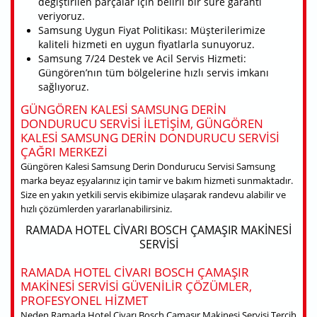
değiştirilen parçalar için belirli bir süre garanti
veriyoruz.
Samsung Uygun Fiyat Politikası: Müşterilerimize
kaliteli hizmeti en uygun fiyatlarla sunuyoruz.
Samsung 7/24 Destek ve Acil Servis Hizmeti:
Güngören’nın tüm bölgelerine hızlı servis imkanı
sağlıyoruz.
GÜNGÖREN KALESI SAMSUNG DERIN
DONDURUCU SERVISI ILETIŞIM, GÜNGÖREN
KALESI SAMSUNG DERIN DONDURUCU SERVISI
ÇAĞRI MERKEZI
Güngören Kalesi Samsung Derin Dondurucu Servisi Samsung
marka beyaz eşyalarınız için tamir ve bakım hizmeti sunmaktadır.
Size en yakın yetkili servis ekibimize ulaşarak randevu alabilir ve
hızlı çözümlerden yararlanabilirsiniz.
RAMADA HOTEL CIVARI BOSCH ÇAMAŞIR MAKINESI
SERVISI
RAMADA HOTEL CIVARI BOSCH ÇAMAŞIR
MAKINESI SERVISI GÜVENILIR ÇÖZÜMLER,
PROFESYONEL HIZMET
Neden Ramada Hotel Civarı Bosch Çamaşır Makinesi Servisi Tercih