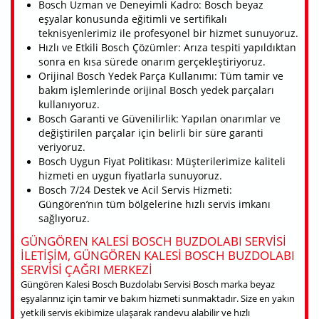
Bosch Uzman ve Deneyimli Kadro: Bosch beyaz
eşyalar konusunda eğitimli ve sertifikalı
teknisyenlerimiz ile profesyonel bir hizmet sunuyoruz.
Hızlı ve Etkili Bosch Çözümler: Arıza tespiti yapıldıktan
sonra en kısa sürede onarım gerçekleştiriyoruz.
Orijinal Bosch Yedek Parça Kullanımı: Tüm tamir ve
bakım işlemlerinde orijinal Bosch yedek parçaları
kullanıyoruz.
Bosch Garanti ve Güvenilirlik: Yapılan onarımlar ve
değiştirilen parçalar için belirli bir süre garanti
veriyoruz.
Bosch Uygun Fiyat Politikası: Müşterilerimize kaliteli
hizmeti en uygun fiyatlarla sunuyoruz.
Bosch 7/24 Destek ve Acil Servis Hizmeti:
Güngören’nın tüm bölgelerine hızlı servis imkanı
sağlıyoruz.
GÜNGÖREN KALESI BOSCH BUZDOLABI SERVISI
ILETIŞIM, GÜNGÖREN KALESI BOSCH BUZDOLABI
SERVISI ÇAĞRI MERKEZI
Güngören Kalesi Bosch Buzdolabı Servisi Bosch marka beyaz
eşyalarınız için tamir ve bakım hizmeti sunmaktadır. Size en yakın
yetkili servis ekibimize ulaşarak randevu alabilir ve hızlı