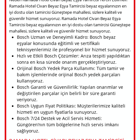
Ramada Hotel Civarı Beyaz Eşya Tamircisi beyaz eşyalarınızın en
iyi dostu olan tamircisi Güneştepe mahallesi, sizlere kaliteli ve
güvenilir hizmet sunuyoruz. Ramada Hotel Civarı Beyaz Eşya
Tamircisi beyaz eşyalarınızın en iyi dostu olan tamircisi Güneştepe
mahallesi, sizlere kaliteli ve güvenilir hizmet sunuyoruz.
Bosch Uzman ve Deneyimli Kadro: Bosch beyaz
eşyalar konusunda eğitimli ve sertifikalı
teknisyenlerimiz ile profesyonel bir hizmet sunuyoruz.
Hızlı ve Etkili Bosch Çözümler: Arıza tespiti yapıldıktan
sonra en kısa sürede onarım gerçekleştiriyoruz.
Orijinal Bosch Yedek Parça Kullanımı: Tüm tamir ve
bakım işlemlerinde orijinal Bosch yedek parçaları
kullanıyoruz.
Bosch Garanti ve Güvenilirlik: Yapılan onarımlar ve
değiştirilen parçalar için belirli bir süre garanti
veriyoruz.
Bosch Uygun Fiyat Politikası: Müşterilerimize kaliteli
hizmeti en uygun fiyatlarla sunuyoruz.
Bosch 7/24 Destek ve Acil Servis Hizmeti:
Güngören’nın tüm bölgelerine hızlı servis imkanı
sağlıyoruz.