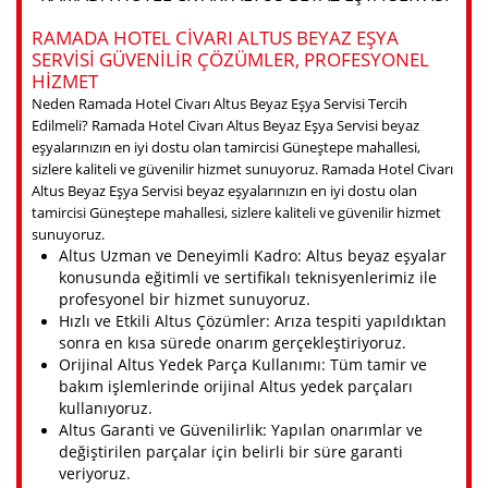
RAMADA HOTEL CIVARI ALTUS BEYAZ EŞYA
SERVISI GÜVENILIR ÇÖZÜMLER, PROFESYONEL
HIZMET
Neden Ramada Hotel Civarı Altus Beyaz Eşya Servisi Tercih
Edilmeli? Ramada Hotel Civarı Altus Beyaz Eşya Servisi beyaz
eşyalarınızın en iyi dostu olan tamircisi Güneştepe mahallesi,
sizlere kaliteli ve güvenilir hizmet sunuyoruz. Ramada Hotel Civarı
Altus Beyaz Eşya Servisi beyaz eşyalarınızın en iyi dostu olan
tamircisi Güneştepe mahallesi, sizlere kaliteli ve güvenilir hizmet
sunuyoruz.
Altus Uzman ve Deneyimli Kadro: Altus beyaz eşyalar
konusunda eğitimli ve sertifikalı teknisyenlerimiz ile
profesyonel bir hizmet sunuyoruz.
Hızlı ve Etkili Altus Çözümler: Arıza tespiti yapıldıktan
sonra en kısa sürede onarım gerçekleştiriyoruz.
Orijinal Altus Yedek Parça Kullanımı: Tüm tamir ve
bakım işlemlerinde orijinal Altus yedek parçaları
kullanıyoruz.
Altus Garanti ve Güvenilirlik: Yapılan onarımlar ve
değiştirilen parçalar için belirli bir süre garanti
veriyoruz.