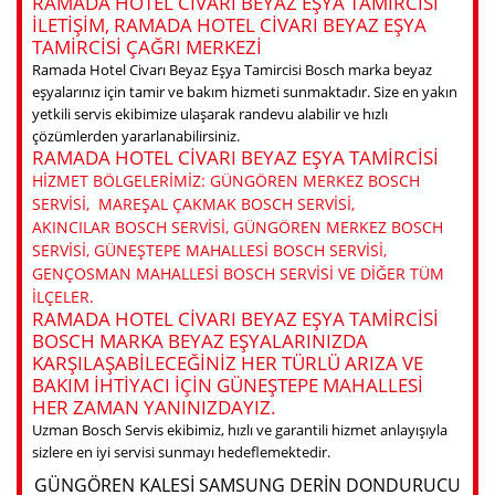
RAMADA HOTEL CIVARI BEYAZ EŞYA TAMIRCISI
ILETIŞIM, RAMADA HOTEL CIVARI BEYAZ EŞYA
TAMIRCISI ÇAĞRI MERKEZI
Ramada Hotel Civarı Beyaz Eşya Tamircisi Bosch marka beyaz
eşyalarınız için tamir ve bakım hizmeti sunmaktadır. Size en yakın
yetkili servis ekibimize ulaşarak randevu alabilir ve hızlı
çözümlerden yararlanabilirsiniz.
RAMADA HOTEL CIVARI BEYAZ EŞYA TAMIRCISI
HIZMET BÖLGELERIMIZ: GÜNGÖREN MERKEZ BOSCH
SERVISI, MAREŞAL ÇAKMAK BOSCH SERVISI,
AKINCILAR BOSCH SERVISI, GÜNGÖREN MERKEZ BOSCH
SERVISI, GÜNEŞTEPE MAHALLESI BOSCH SERVISI,
GENÇOSMAN MAHALLESI BOSCH SERVISI VE DIĞER TÜM
ILÇELER.
RAMADA HOTEL CIVARI BEYAZ EŞYA TAMIRCISI
BOSCH MARKA BEYAZ EŞYALARINIZDA
KARŞILAŞABILECEĞINIZ HER TÜRLÜ ARIZA VE
BAKIM IHTIYACI IÇIN GÜNEŞTEPE MAHALLESI
HER ZAMAN YANINIZDAYIZ.
Uzman Bosch Servis ekibimiz, hızlı ve garantili hizmet anlayışıyla
sizlere en iyi servisi sunmayı hedeflemektedir.
GÜNGÖREN KALESI SAMSUNG DERIN DONDURUCU