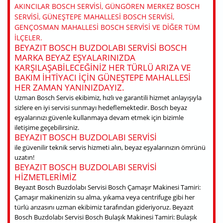
AKINCILAR BOSCH SERVISI, GÜNGÖREN MERKEZ BOSCH
SERVISI, GÜNEŞTEPE MAHALLESI BOSCH SERVISI,
GENÇOSMAN MAHALLESI BOSCH SERVISI VE DIĞER TÜM
ILÇELER.
BEYAZIT BOSCH BUZDOLABI SERVISI BOSCH
MARKA BEYAZ EŞYALARINIZDA
KARŞILAŞABILECEĞINIZ HER TÜRLÜ ARIZA VE
BAKIM IHTIYACI IÇIN GÜNEŞTEPE MAHALLESI
HER ZAMAN YANINIZDAYIZ.
Uzman Bosch Servis ekibimiz, hızlı ve garantili hizmet anlayışıyla
sizlere en iyi servisi sunmayı hedeflemektedir. Bosch beyaz
eşyalarınızı güvenle kullanmaya devam etmek için bizimle
iletişime geçebilirsiniz.
BEYAZIT BOSCH BUZDOLABI SERVISI
ile güvenilir teknik servis hizmeti alın, beyaz eşyalarınızın ömrünü
uzatın!
BEYAZIT BOSCH BUZDOLABI SERVISI
HIZMETLERIMIZ
Beyazıt Bosch Buzdolabı Servisi Bosch Çamaşır Makinesi Tamiri:
Çamaşır makinenizin su alma, yıkama veya centrifuge gibi her
türlü arızasını uzman ekibimiz tarafından gideriyoruz. Beyazıt
Bosch Buzdolabı Servisi Bosch Bulaşık Makinesi Tamiri: Bulaşık