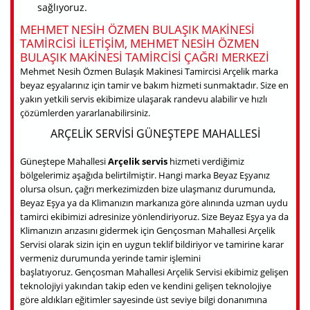
sağlıyoruz.
MEHMET NESIH ÖZMEN BULAŞIK MAKINESI
TAMIRCISI ILETIŞIM, MEHMET NESIH ÖZMEN
BULAŞIK MAKINESI TAMIRCISI ÇAĞRI MERKEZI
Mehmet Nesih Özmen Bulaşık Makinesi Tamircisi Arçelik marka
beyaz eşyalarınız için tamir ve bakım hizmeti sunmaktadır. Size en
yakın yetkili servis ekibimize ulaşarak randevu alabilir ve hızlı
çözümlerden yararlanabilirsiniz.
ARÇELIK SERVISI GÜNEŞTEPE MAHALLESI
Güneştepe Mahallesi
Arçelik servis
hizmeti verdiğimiz
bölgelerimiz aşağıda belirtilmiştir. Hangi marka Beyaz Eşyanız
olursa olsun, çağrı merkezimizden bize ulaşmanız durumunda,
Beyaz Eşya ya da Klimanızın markanıza göre alınında uzman uydu
tamirci ekibimizi adresinize yönlendiriyoruz. Size Beyaz Eşya ya da
Klimanızın arızasını gidermek için Gençosman Mahallesi Arçelik
Servisi olarak sizin için en uygun teklif bildiriyor ve tamirine karar
vermeniz durumunda yerinde tamir işlemini
başlatıyoruz. Gençosman Mahallesi Arçelik Servisi ekibimiz gelişen
teknolojiyi yakından takip eden ve kendini gelişen teknolojiye
göre aldıkları eğitimler sayesinde üst seviye bilgi donanımına