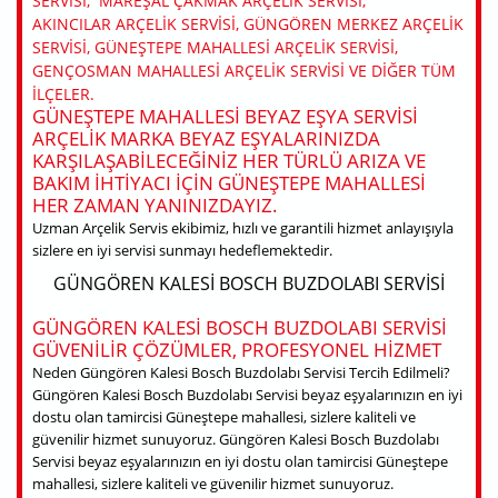
SERVISI, MAREŞAL ÇAKMAK ARÇELIK SERVISI,
AKINCILAR ARÇELIK SERVISI, GÜNGÖREN MERKEZ ARÇELIK
SERVISI, GÜNEŞTEPE MAHALLESI ARÇELIK SERVISI,
GENÇOSMAN MAHALLESI ARÇELIK SERVISI VE DIĞER TÜM
ILÇELER.
GÜNEŞTEPE MAHALLESI BEYAZ EŞYA SERVISI
ARÇELIK MARKA BEYAZ EŞYALARINIZDA
KARŞILAŞABILECEĞINIZ HER TÜRLÜ ARIZA VE
BAKIM IHTIYACI IÇIN GÜNEŞTEPE MAHALLESI
HER ZAMAN YANINIZDAYIZ.
Uzman Arçelik Servis ekibimiz, hızlı ve garantili hizmet anlayışıyla
sizlere en iyi servisi sunmayı hedeflemektedir.
GÜNGÖREN KALESI BOSCH BUZDOLABI SERVISI
GÜNGÖREN KALESI BOSCH BUZDOLABI SERVISI
GÜVENILIR ÇÖZÜMLER, PROFESYONEL HIZMET
Neden Güngören Kalesi Bosch Buzdolabı Servisi Tercih Edilmeli?
Güngören Kalesi Bosch Buzdolabı Servisi beyaz eşyalarınızın en iyi
dostu olan tamircisi Güneştepe mahallesi, sizlere kaliteli ve
güvenilir hizmet sunuyoruz. Güngören Kalesi Bosch Buzdolabı
Servisi beyaz eşyalarınızın en iyi dostu olan tamircisi Güneştepe
mahallesi, sizlere kaliteli ve güvenilir hizmet sunuyoruz.