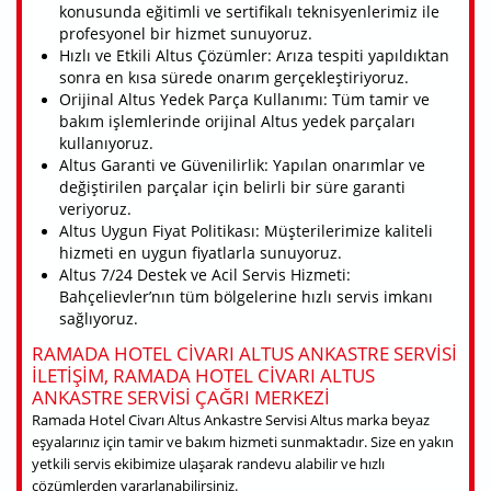
konusunda eğitimli ve sertifikalı teknisyenlerimiz ile
profesyonel bir hizmet sunuyoruz.
Hızlı ve Etkili Altus Çözümler: Arıza tespiti yapıldıktan
sonra en kısa sürede onarım gerçekleştiriyoruz.
Orijinal Altus Yedek Parça Kullanımı: Tüm tamir ve
bakım işlemlerinde orijinal Altus yedek parçaları
kullanıyoruz.
Altus Garanti ve Güvenilirlik: Yapılan onarımlar ve
değiştirilen parçalar için belirli bir süre garanti
veriyoruz.
Altus Uygun Fiyat Politikası: Müşterilerimize kaliteli
hizmeti en uygun fiyatlarla sunuyoruz.
Altus 7/24 Destek ve Acil Servis Hizmeti:
Bahçelievler’nın tüm bölgelerine hızlı servis imkanı
sağlıyoruz.
RAMADA HOTEL CIVARI ALTUS ANKASTRE SERVISI
ILETIŞIM, RAMADA HOTEL CIVARI ALTUS
ANKASTRE SERVISI ÇAĞRI MERKEZI
Ramada Hotel Civarı Altus Ankastre Servisi Altus marka beyaz
eşyalarınız için tamir ve bakım hizmeti sunmaktadır. Size en yakın
yetkili servis ekibimize ulaşarak randevu alabilir ve hızlı
çözümlerden yararlanabilirsiniz.