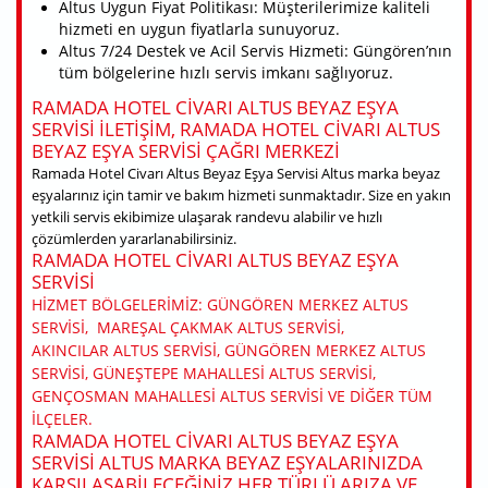
Altus Uygun Fiyat Politikası: Müşterilerimize kaliteli
hizmeti en uygun fiyatlarla sunuyoruz.
Altus 7/24 Destek ve Acil Servis Hizmeti: Güngören’nın
tüm bölgelerine hızlı servis imkanı sağlıyoruz.
RAMADA HOTEL CIVARI ALTUS BEYAZ EŞYA
SERVISI ILETIŞIM, RAMADA HOTEL CIVARI ALTUS
BEYAZ EŞYA SERVISI ÇAĞRI MERKEZI
Ramada Hotel Civarı Altus Beyaz Eşya Servisi Altus marka beyaz
eşyalarınız için tamir ve bakım hizmeti sunmaktadır. Size en yakın
yetkili servis ekibimize ulaşarak randevu alabilir ve hızlı
çözümlerden yararlanabilirsiniz.
RAMADA HOTEL CIVARI ALTUS BEYAZ EŞYA
SERVISI
HIZMET BÖLGELERIMIZ: GÜNGÖREN MERKEZ ALTUS
SERVISI, MAREŞAL ÇAKMAK ALTUS SERVISI,
AKINCILAR ALTUS SERVISI, GÜNGÖREN MERKEZ ALTUS
SERVISI, GÜNEŞTEPE MAHALLESI ALTUS SERVISI,
GENÇOSMAN MAHALLESI ALTUS SERVISI VE DIĞER TÜM
ILÇELER.
RAMADA HOTEL CIVARI ALTUS BEYAZ EŞYA
SERVISI ALTUS MARKA BEYAZ EŞYALARINIZDA
KARŞILAŞABILECEĞINIZ HER TÜRLÜ ARIZA VE