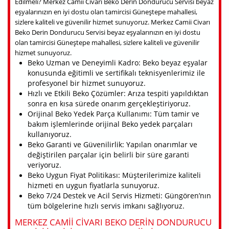
Edilmeli? Merkez Camii Civarı Beko Derin Dondurucu Servisi beyaz
eşyalarınızın en iyi dostu olan tamircisi Güneştepe mahallesi,
sizlere kaliteli ve güvenilir hizmet sunuyoruz. Merkez Camii Civarı
Beko Derin Dondurucu Servisi beyaz eşyalarınızın en iyi dostu
olan tamircisi Güneştepe mahallesi, sizlere kaliteli ve güvenilir
hizmet sunuyoruz.
Beko Uzman ve Deneyimli Kadro: Beko beyaz eşyalar
konusunda eğitimli ve sertifikalı teknisyenlerimiz ile
profesyonel bir hizmet sunuyoruz.
Hızlı ve Etkili Beko Çözümler: Arıza tespiti yapıldıktan
sonra en kısa sürede onarım gerçekleştiriyoruz.
Orijinal Beko Yedek Parça Kullanımı: Tüm tamir ve
bakım işlemlerinde orijinal Beko yedek parçaları
kullanıyoruz.
Beko Garanti ve Güvenilirlik: Yapılan onarımlar ve
değiştirilen parçalar için belirli bir süre garanti
veriyoruz.
Beko Uygun Fiyat Politikası: Müşterilerimize kaliteli
hizmeti en uygun fiyatlarla sunuyoruz.
Beko 7/24 Destek ve Acil Servis Hizmeti: Güngören’nın
tüm bölgelerine hızlı servis imkanı sağlıyoruz.
MERKEZ CAMII CIVARI BEKO DERIN DONDURUCU