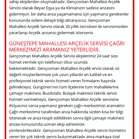
sahip ekiplerden oluşmaktadır. Gençosman Mahallesi Arçelik
Servisi olarak Beyaz Eşya ya da Klimanızın sadece arızasını
gidermiyor, bir daha arıza yaşamamanız için yapmanız gerekenler
konusunda sizlere detaylı bilgi aktarıyoruz. Gençosman
Mahallesi Arçelik Servisi olarak 20 yıllık tecrübesi ile servisimizden
yararlanıp Arçelik arızanızı gidermek isterseniz
GÜNEŞTEPE MAHALLESI ARÇELIK SERVISI ÇAĞRI
MERKEZIMIZI ARAMANIZ YETERLIDIR.
Gençosman Mahallesi Arçelik Servisi ekiplerimiz 24 saat size
hizmet vermek için telefonun öbür ucunda
beklemektedir. Gençosman Mahallesi Arçelik ervisi olarak siz
değerli müşterilerimize çok uzun yıllardır en kaliteli ve en
profesyonel teknik servis hizmeti veren firmaların başında
gelmekteyiz. Güngören'nın tüm ilçelerine tüm mahallelerine
çamaşır makinesi, Buzdolabı, Bulaşık makinesi teknik servis
hizmeti vermekteyiz. Gençosman Mahallesi Arçelik servisine
ihtiyacınız varsa yapmanız gereken çağrı merkezimizi aramaktır.
Çağrı merkezimiz tarafından arıza hakkında sizden kısa bir bilgi
istenecek ve arıza tespit edildikten sonra ilgili çamaşır makinesi
arızası konusunda uzman ekip adresinize
yönlendirilecektir. Gençosman Mahallesi Arçelik servis hizmetini
veren bir çok teknik servis bulunmaktadır ama markaya özel