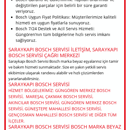
değiştirilen parçalar için belirli bir süre garanti
veriyoruz.
Bosch Uygun Fiyat Politikası: Müşterilerimize kaliteli
hizmeti en uygun fiyatlarla sunuyoruz.
Bosch 7/24 Destek ve Acil Servis Hizmeti:
Güngören’nın tüm bölgelerine hızlı servis imkanı
sağlıyoruz.
SARAYKAPI BOSCH SERVISI ILETIŞIM, SARAYKAPI
BOSCH SERVISI ÇAĞRI MERKEZI
Saraykapı Bosch Servisi Bosch marka beyaz eşyalarınız için tamir
ve bakım hizmeti sunmaktadır. Size en yakın yetkili servis
ekibimize ulaşarak randevu alabilir ve hızlı çözümlerden
yararlanabilirsiniz.
SARAYKAPI BOSCH SERVISI
HIZMET BÖLGELERIMIZ: GÜNGÖREN MERKEZ BOSCH
SERVISI, MAREŞAL ÇAKMAK BOSCH SERVISI,
AKINCILAR BOSCH SERVISI, GÜNGÖREN MERKEZ BOSCH
SERVISI, GÜNEŞTEPE MAHALLESI BOSCH SERVISI,
GENÇOSMAN MAHALLESI BOSCH SERVISI VE DIĞER TÜM
ILÇELER.
SARAYKAPI BOSCH SERVISI BOSCH MARKA BEYAZ